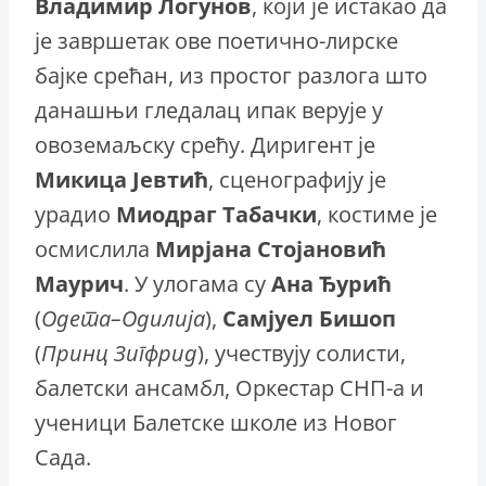
Владимир
Логунов
, који је истакао да
је завршетак ове поетично-лирске
бајке срећан, из простог разлога што
данашњи гледалац ипак верује у
овоземаљску срећу. Диригент је
Микица
Јевтић
, сценографију је
урадио
Миодраг
Табачки
, костиме је
осмислила
Мирјана
Стојановић
Маурич
. У улогама су
Ана
Ђурић
(
Одета–Одилија
),
Самјуел Бишоп
(
Принц
Зигфрид
), учествују солисти,
балетски ансамбл, Оркестар СНП-а и
ученици Балетске школе из Новог
Сада.