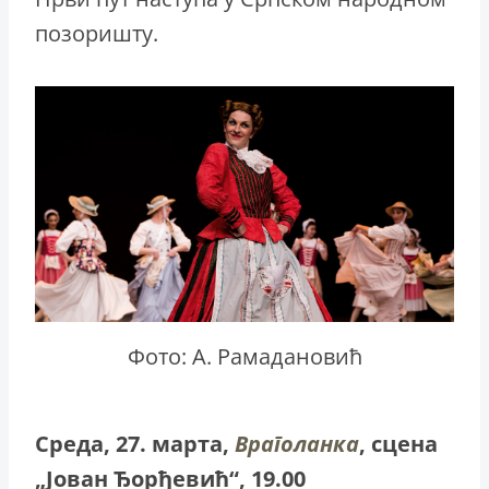
позоришту.
Фото: А. Рамадановић
Среда, 27. марта,
Враголанка
, сцена
„Јован Ђорђевић“, 19.00