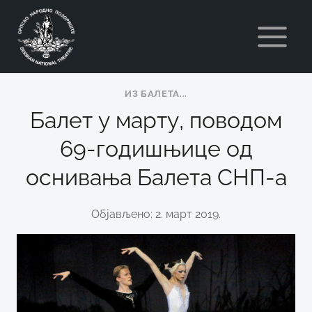
Skip
to
content
ИЗ БАЛЕТА...
Балет у марту, поводом
69-годишњице од
оснивања Балета СНП-а
Објављено: 2. март 2019.