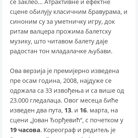
се заклео… Атрактивне и ефектне
сцене обилују класичним бравурама, и
синоним су за уметничку игру, док
ритам валцера прожима балетску
музику, што читавом балету даје
радостан тон младалачке љубави.
Ова верзија је премијерно изведена
пре осам година, 2008, најдуже се
одржала са 33 извођења и са више од
23.000 гледалаца. Овог месеца биће
изведен два пута,
13
. и
16
. марта, на
сцени „Јован Ђорђевић“, с почетком у
19
часова
. Кореограф и редитељ је