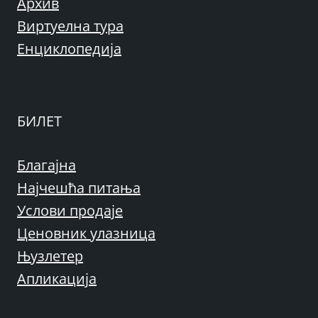
Архив
Виртуелна тура
Енциклопедија
БИЛЕТ
Благајна
Најчешћа питања
Услови продаје
Ценовник улазница
Њузлетер
Апликација