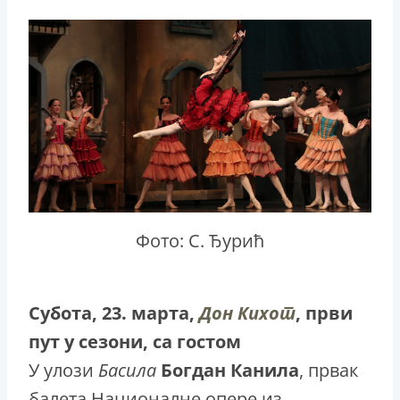
Фото: С. Ђурић
Субота, 23. марта,
Дон Кихот
, први
пут у сезони, са гостом
У улози
Басила
Богдан
Канила
, првак
балета Националне опере из