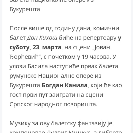
Букурешта
После више од годину дана, комични
балет
Дон Кихот
биће на репертоару
у
суботу, 23
.
марта
, на сцени „Јован
Ђорђевић“, с почетком у 19 часова. У
улози Басила наступиће првак балета
румунске Националне опере из
Букурешта
Богдан
Канила
, који ће као
гост први пут заиграти на сцени
Српског народног позоришта.
Музику за ову балетску фантазију је
компоновао Лудвиг Минкус, а либрето