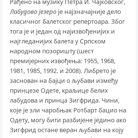
Рађено на музику Петра И. Чајковског,
Лабудово језеро
је најзначајније дело
класичног балетског репертоара. Због
тога је и један од најизвођенијих и
најгледанијих балета у Српском
народном позоришту (шест
премијерних извођења: 1955, 1968,
1981, 1985, 1992. и 2008). Либрето је
заснован на бајци о љубави између
принцезе Одете, краљице белих
лабудова и принца Зигфрида. Чини,
које је зли чаробњак Ротбарт бацио на
Одету, могу бити разбијене једино ако
Зигфрид остане веран љубави на коју