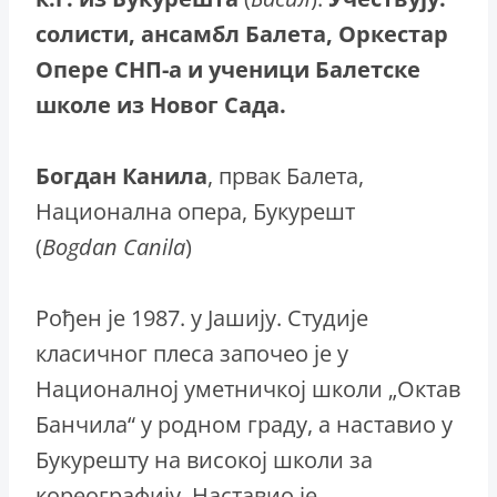
солисти, ансамбл Балета, Оркестар
Опере СНП-а и ученици Балетске
школе из Новог Сада.
Богдан
Канила
, првак Балета,
Национална опера, Букурешт
(
Bogdan
Canila
)
Рођен је 1987. у Јашију. Студије
класичног плеса започео је у
Националној уметничкој школи „Октав
Банчила“ у родном граду, а наставио у
Букурешту на високој школи за
кореографију. Наставио је