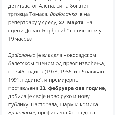
детињастог Алена, сина богатог
трговца Томаса.
Враголанка
је на
репертоару у среду,
27
.
марта
, на
сцени „Јован Ђорђевић“ с почетком у
19 часова.
Враголанка
је владала новосадском
балетском сценом од првог извођења,
пре 46 година (1973, 1986. и обнављан
1991. године), и премијерно
постављена
23. фебруара ове године,
добила је своје ново рухо и нову
публику. Пасторала, шарм и комика
Враголанке
, префињена Херолдова