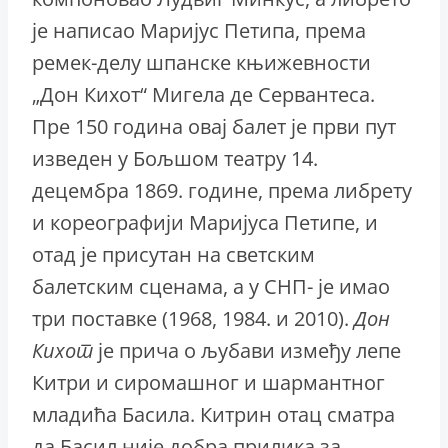
је написао Маријус Петипа, према
ремек-делу шпанске књижевности
„Дон Кихот“ Мигела де Сервантеса.
Пре 150 година овај балет је први пут
изведен у Бољшом театру 14.
децембра 1869. године, према либрету
и кореографији Маријуса Петипе, и
отад је присутан на светским
балетским сценама, а у СНП- је имао
три поставке (1968, 1984. и 2010).
Дон
Кихот
је прича о љубави између лепе
Китри и сиромашног и шармантног
младића Басила. Китрин отац сматра
да Басил није добра прилика за