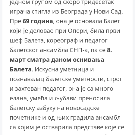
једном групом од скоро тридесетак
играча стигла из Београда у Нови Сад.
Пре
6
9
година
, она је основала Балет
који је деловао при Опери, била први
шеф Балета, кореограф и педагог
балетског ансамбла СНП-а, па се
8.
март сматра даном оснивања
Балета
. Искусна уметница и
познавалац балетске уметности, строг
и захтеван педагог, она је са много
елана, умећа и љубави преносила
балетску азбуку на новосадске
почетнике и од њих градила ансамбл
са којим је остварила представе које се