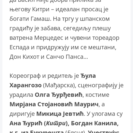
његову Китри – идеалан просац је
богати Гамаш. На тргу у шпанском
градићу је забава, сегедиљу плешу
ватрена Мерцедес и чувени тореадор
Еспада и придружују им се мештани,
Дон Кихот и Санчо Панса…
Кореограф и редитељ је
Ђула
Харангозо
(Мађарска), сценографију је
урадила
Олга
Ђурђевић
, костиме
Мирјана
Стојановић
Маурич
, а
диригује
Микица
Јевтић
. У улогама су
Ана Ђурић (
Китри
), Богдан Канила,
к.г. из Букурешта
(
Басил
).
Учествују: