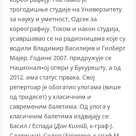
трогодишње студије на Универзитету
за науку и уметност, Одсек за
кореографију. Током и након студија,
усавршавао се на радионицама које су
водили Владимир Василијев и Гилберт
Мајер. Године 2007. придружује се
Националној опери у Букурешту, а од
2012. има статус првака. Свој
репертоар је обогатио улогама (више
од тридесет) у класичним и
савременим балетима. Од улога у
класичним балетима издвајају се:
Басил / Еспада (
Дон
Кихот
, к-граф Ј.
Славицки), Солор (
Бајадера
, к-граф М.