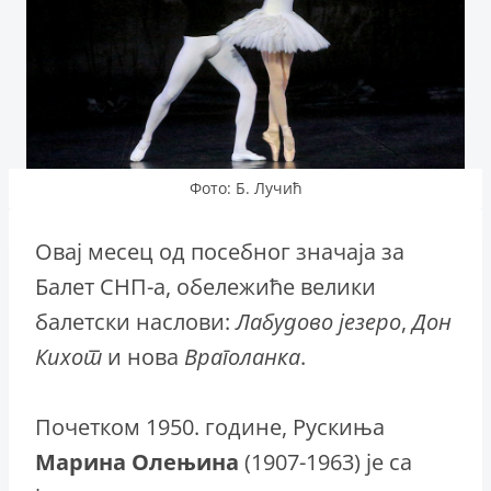
Фото: Б. Лучић
Овај месец од посебног значаја за
Балет СНП-а, обележиће велики
балетски наслови:
Лабудово језеро
,
Дон
Кихот
и нова
Враголанка
.
Почетком 1950. године, Рускиња
Марина
Олењина
(1907-1963) је са