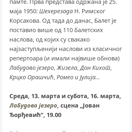
памте. Прва представа одржана је 25.
маја 1950:
Шехерезада
Н. Римског
Корсакова. Од тада до данас, Балет је
поставио више од 110 балетских
наслова, од којих су свакако
најзаступљенији наслови из класичног
репертоара (и имали највише обнова)
Лабудово
језеро
,
Жизела
,
Дон
Кихот
,
Крцко
Орашчић
,
Ромео
и
Јулија…
Среда, 13. марта и субота, 16. марта,
Лабудово језеро
, сцена „Јован
Ђорђевић“, 19.00