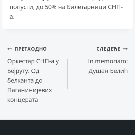
попусти, до 50% на Билетарници СНП-
а.
Кретање
ПРЕТХОДНО
СЛЕДЕЋЕ
Оркестар СНП-а у
In memoriam:
чланка
Бејруту: Од
Душан Белић
белканта до
Паганинијевих
концерата