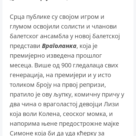
Срца публике су својом игром и
глумом освојили солисти и чланови
балетског ансамбла у новој балетској
представи
Враголанка
, која је
премијерно изведена прошлог
месеца. Више од 900 гледалаца свих
генерација, на премијери и у исто
толиком броју на првој репризи,
пратило је ову љупку, комичну причу у
два чина о враголастој девојци Лизи
која воли Колена, сеоског момка, и
напорима њене предострожне мајке
Симоне која би да уда кћерку за