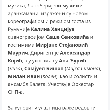
музика, Ланчберијеви музички
аранжамани, изражени су новом
кореографијом и режијом госта из
Румуније
Калина
Ханцијуа
,
сценографијом
Саше
Сенковића
и
костимима
Мирјане
Стојановић
Маурич
. Диригент је
Александар
Којић
, а у улогама су
Ана
Ђурић
(
Лиза
),
Самјуел
Бишоп
(
Мајка
Симона
),
Милан
Иван
(
Колен
), као и солисти и
ансамбл Балета. Учествује Оркестар
СНП-а.
За куповину улазница важе редовни