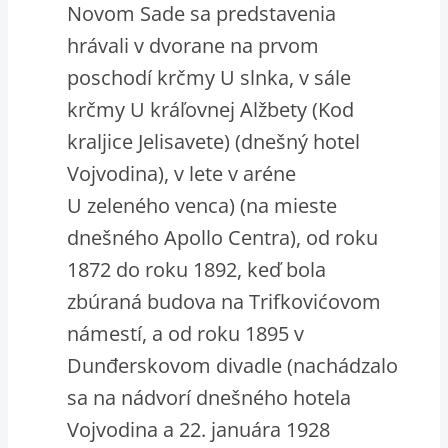
Novom Sade sa predstavenia
hrávali v dvorane na prvom
poschodí krčmy U slnka, v sále
krčmy U kráľovnej Alžbety (Kod
kraljice Jelisavete) (dnešný hotel
Vojvodina), v lete v aréne
U zeleného venca) (na mieste
dnešného Apollo Centra), od roku
1872 do roku 1892, keď bola
zbúraná budova na Trifkovićovom
námestí, a od roku 1895 v
Dunđerskovom divadle (nachádzalo
sa na nádvorí dnešného hotela
Vojvodina a 22. januára 1928