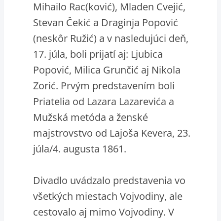
Mihailo Rac(ković), Mladen Cvejić,
Stevan Čekić a Draginja Popović
(neskôr Ružić) a v nasledujúci deň,
17. júla, boli prijatí aj: Ljubica
Popović, Milica Grunčić aj Nikola
Zorić. Prvým predstavením boli
Priatelia od Lazara Lazarevića a
Mužská metóda a ženské
majstrovstvo od Lajoša Kevera, 23.
júla/4. augusta 1861.
Divadlo uvádzalo predstavenia vo
všetkých miestach Vojvodiny, ale
cestovalo aj mimo Vojvodiny. V