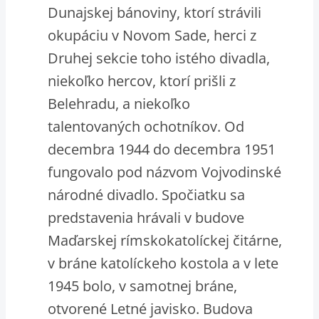
Dunajskej bánoviny, ktorí strávili
okupáciu v Novom Sade, herci z
Druhej sekcie toho istého divadla,
niekoľko hercov, ktorí prišli z
Belehradu, a niekoľko
talentovaných ochotníkov. Od
decembra 1944 do decembra 1951
fungovalo pod názvom Vojvodinské
národné divadlo. Spočiatku sa
predstavenia hrávali v budove
Maďarskej rímskokatolíckej čitárne,
v bráne katolíckeho kostola a v lete
1945 bolo, v samotnej bráne,
otvorené Letné javisko. Budova