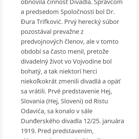
obnovila činnosť Divadla. Správcom
a predsedom Spoločnosti bol Dr.
Đura Trifković. Prvý herecký súbor
pozostával prevažne z
predvojnových členov, ale v tomto
období sa často menil, pretože
divadelný život vo Vojvodine bol
bohatý, a tak niektorí herci
niekoľkokrát zmenili divadlá a opäť
sa vrátili. Prvé predstavenie Hej,
Slovania (Hej, Sloveni) od Ristu
Odavića, sa konalo v sále
Dunđerského divadla 12/25. januára
1919. Pred predstavením,