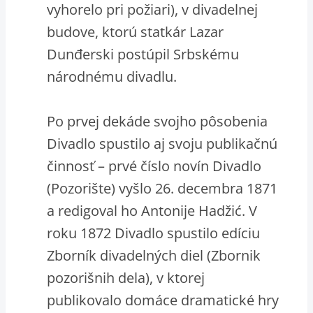
vyhorelo pri požiari), v divadelnej
budove, ktorú statkár Lazar
Dunđerski postúpil Srbskému
národnému divadlu.
Po prvej dekáde svojho pôsobenia
Divadlo spustilo aj svoju publikačnú
činnosť – prvé číslo novín Divadlo
(Pozorište) vyšlo 26. decembra 1871
a redigoval ho Antonije Hadžić. V
roku 1872 Divadlo spustilo edíciu
Zborník divadelných diel (Zbornik
pozorišnih dela), v ktorej
publikovalo domáce dramatické hry