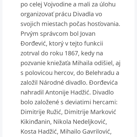
po celej Vojvodine a mali za úlohu
organizovať prácu Divadla vo
svojich miestach počas hosťovania.
Prvým správcom bol Jovan
Đorđević, ktorý v tejto funkcii
zotrval do roku 1867, kedy na
pozvanie kniežaťa Mihaila odišiel, aj
s polovicou hercov, do Belehradu a
založil Národné divadlo. Đorđevića
nahradil Antonije Hadžić. Divadlo
bolo založené s deviatimi hercami:
Dimitrije Ružić, Dimitrije Marković
Kikinđanin, Nikola Nedeljković,
Kosta Hadžić, Mihailo Gavrilović,