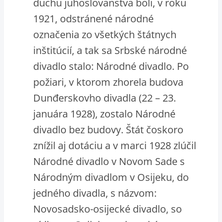
duchu juhoslovanstva boli, v roku
1921, odstránené národné
označenia zo všetkých štátnych
inštitúcií, a tak sa Srbské národné
divadlo stalo: Národné divadlo. Po
požiari, v ktorom zhorela budova
Dunđerskovho divadla (22 – 23.
januára 1928), zostalo Národné
divadlo bez budovy. Štát čoskoro
znížil aj dotáciu a v marci 1928 zlúčil
Národné divadlo v Novom Sade s
Národným divadlom v Osijeku, do
jedného divadla, s názvom:
Novosadsko-osijecké divadlo, so