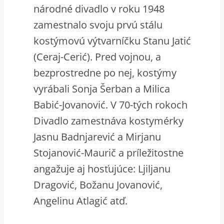
národné divadlo v roku 1948
zamestnalo svoju prvú stálu
kostýmovú výtvarníčku Stanu Jatić
(Ceraj-Cerić). Pred vojnou, a
bezprostredne po nej, kostýmy
vyrábali Sonja Šerban a Milica
Babić-Jovanović. V 70-tých rokoch
Divadlo zamestnáva kostymérky
Jasnu Badnjarević a Mirjanu
Stojanović-Maurič a príležitostne
angažuje aj hosťujúce: Ljiljanu
Dragović, Božanu Jovanović,
Angelinu Atlagić atď.