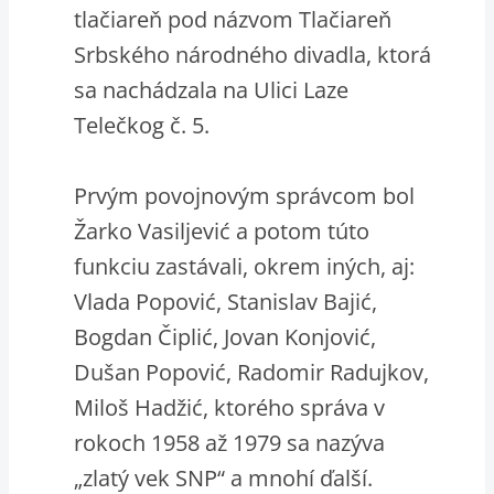
tlačiareň pod názvom Tlačiareň
Srbského národného divadla, ktorá
sa nachádzala na Ulici Laze
Telečkog č. 5.
Prvým povojnovým správcom bol
Žarko Vasiljević a potom túto
funkciu zastávali, okrem iných, aj:
Vlada Popović, Stanislav Bajić,
Bogdan Čiplić, Jovan Konjović,
Dušan Popović, Radomir Radujkov,
Miloš Hadžić, ktorého správa v
rokoch 1958 až 1979 sa nazýva
„zlatý vek SNP“ a mnohí ďalší.