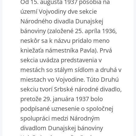
Od 15. augusta 1937 pôsobia na
území Vojvodiny dve sekcie
Národného divadla Dunajskej
bánoviny (založené 25. apríla 1936,
neskôr sa k názvu pridalo meno
kniežaťa námestníka Pavla). Prvá
sekcia uvádza predstavenia v
mestách so stálym sídlom a druhá v
miestach vo Vojvodine. Túto Druhú
sekciu tvorí Srbské národné divadlo,
pretože 29. januára 1937 bolo
podpísané uznesenie o spoločnej
spolupráci medzi Národným
divadlom Dunajskej bánoviny