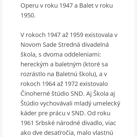
Operu v roku 1947 a Balet v roku
1950.
V rokoch 1947 až 1959 existovala v
Novom Sade Stredná divadelná
škola, s dvoma oddeleniami:
hereckým a baletným (ktoré sa
rozrástlo na Baletnú školu), a v
rokoch 1964 až 1972 existovalo
Činoherné štúdio SND. Aj Škola aj
Štúdio vychovávali mladý umelecký
káder pre prácu v SND. Od roku
1961 Srbské národné divadlo, viac
ako dve desaťročia, malo vlastnú