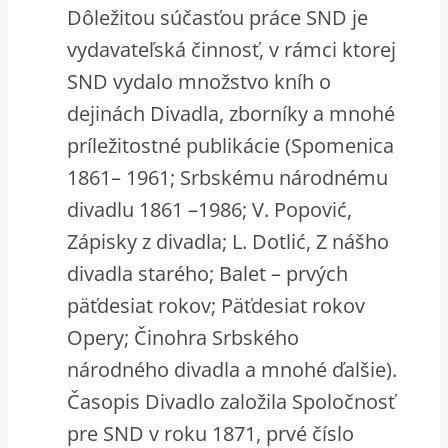
Dôležitou súčasťou práce SND je
vydavateľská činnosť, v rámci ktorej
SND vydalo množstvo kníh o
dejinách Divadla, zborníky a mnohé
príležitostné publikácie (Spomenica
1861– 1961; Srbskému národnému
divadlu 1861 –1986; V. Popović,
Zápisky z divadla; L. Dotlić, Z nášho
divadla starého; Balet – prvých
päťdesiat rokov; Päťdesiat rokov
Opery; Činohra Srbského
národného divadla a mnohé ďalšie).
Časopis Divadlo založila Spoločnosť
pre SND v roku 1871, prvé číslo