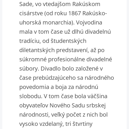
Sade, vo vtedajšom Rakúskom
cisárstve (od roku 1867 Rakúsko-
uhorská monarchia). Vojvodina
mala v tom čase už dlhú divadelnú
tradíciu, od študentských
diletantských predstavení, až po
súkromné profesionálne divadelné
súbory. Divadlo bolo založené v
čase prebúdzajúceho sa národného
povedomia a boja za národnú
slobodu. V tom čase bola väčšina
obyvateľov Nového Sadu srbskej
národnosti, veľký počet z nich bol
vysoko vzdelaný, tri štvrtiny