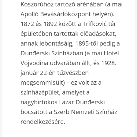
Koszorúhoz tartozó arénában (a mai
Apolló Bevásárlóközpont helyén).
1872 és 1892 között a Trifković tér
épületében tartottak előadásokat,
annak lebontásáig, 1895-től pedig a
Dunđerski Színházban (a mai Hotel
Vojvodina udvarában állt, és 1928.
január 22-én tűzvészben
megsemmisült) – ez volt az a
színházépület, amelyet a
nagybirtokos Lazar Dunđerski
bocsátott a Szerb Nemzeti Színház
rendelkezésére.