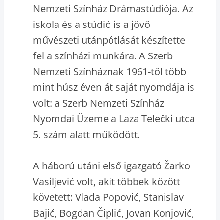
Nemzeti Színház Drámastúdiója. Az
iskola és a stúdió is a jövő
művészeti utánpótlását készítette
fel a színházi munkára. A Szerb
Nemzeti Színháznak 1961-től több
mint húsz éven át saját nyomdája is
volt: a Szerb Nemzeti Színház
Nyomdai Üzeme a Laza Telečki utca
5. szám alatt működött.
A háború utáni első igazgató Žarko
Vasiljević volt, akit többek között
követett: Vlada Popović, Stanislav
Bajić, Bogdan Čiplić, Jovan Konjović,