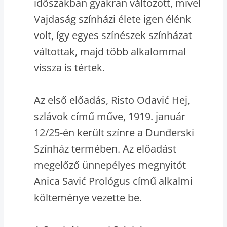
időszakban gyakran változott, mivel
Vajdaság színházi élete igen élénk
volt, így egyes színészek színházat
váltottak, majd több alkalommal
vissza is tértek.
Az első előadás, Risto Odavić Hej,
szlávok című műve, 1919. január
12/25-én került színre a Dunđerski
Színház termében. Az előadást
megelőző ünnepélyes megnyitót
Anica Savić Prológus című alkalmi
költeménye vezette be.