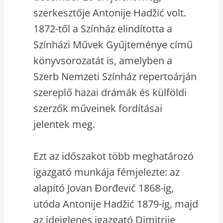
szerkesztője Antonije Hadžić volt.
1872-től a Színház elindította a
Színházi Művek Gyűjteménye című
könyvsorozatát is, amelyben a
Szerb Nemzeti Színház repertoárján
szereplő hazai drámák és külföldi
szerzők műveinek fordításai
jelentek meg.
Ezt az időszakot több meghatározó
igazgató munkája fémjelezte: az
alapító Jovan Đorđević 1868-ig,
utóda Antonije Hadžić 1879-ig, majd
az ideiglenes igazgató Dimitrije