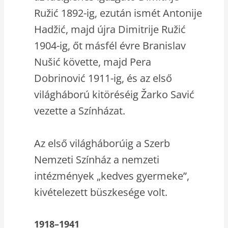
Ružić 1892-ig, ezután ismét Antonije
Hadžić, majd újra Dimitrije Ružić
1904-ig, őt másfél évre Branislav
Nušić követte, majd Pera
Dobrinović 1911-ig, és az első
világháború kitöréséig Žarko Savić
vezette a Színházat.
Az első világháborúig a Szerb
Nemzeti Színház a nemzeti
intézmények „kedves gyermeke”,
kivételezett büszkesége volt.
1918–1941