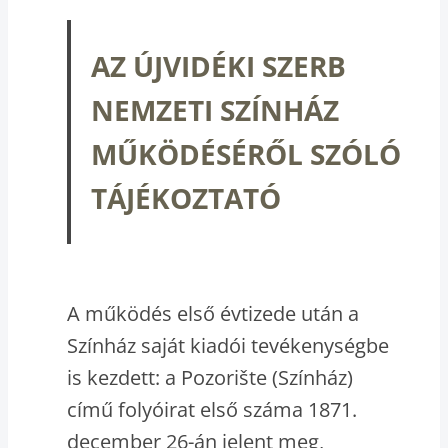
AZ ÚJVIDÉKI SZERB
NEMZETI SZÍNHÁZ
MŰKÖDÉSÉRŐL SZÓLÓ
TÁJÉKOZTATÓ
A működés első évtizede után a
Színház saját kiadói tevékenységbe
is kezdett: a Pozorište (Színház)
című folyóirat első száma 1871.
december 26-án jelent meg,