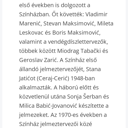
első években is dolgozott a
Színházban. Őt követték: Vladimir
Marenić, Stevan Maksimović, Mileta
Leskovac és Boris Maksimović,
valamint a vendégdíszlettervezők,
többek között Miodrag Tabački és
Geroslav Zarić. A Színház első
állandó jelmeztervezőjét, Stana
Jatićot (Ceraj-Cerić) 1948-ban
alkalmazták. A háború előtt és
közvetlenül utána Sonja Šerban és
Milica Babić-Jovanović készítette a
jelmezeket. Az 1970-es években a
Színház jelmeztervezői közé