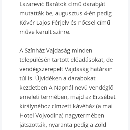
Lazarević Barátok című darabját
mutatták be, augusztus 4-én pedig
Kövér Lajos Férjelv és nőcsel című
műve került színre.
A Színház Vajdaság minden
településén tartott előadásokat, de
vendégszerepelt Vajdaság határain
túl is. Újvidéken a darabokat
kezdetben A Napnál nevű vendéglő
emeleti termében, majd az Erzsébet
királynéhoz címzett kávéház (a mai
Hotel Vojvodina) nagytermében
játszották, nyaranta pedig a Zöld