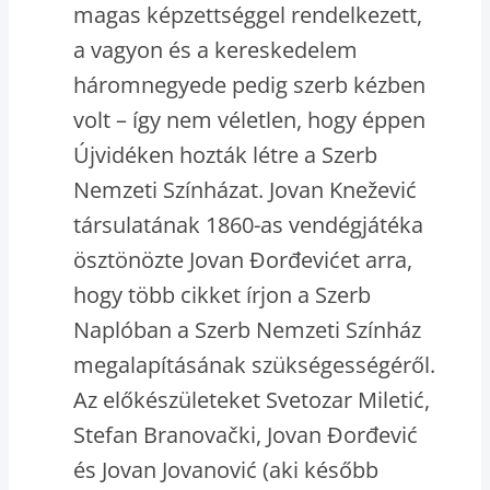
magas képzettséggel rendelkezett,
a vagyon és a kereskedelem
háromnegyede pedig szerb kézben
volt – így nem véletlen, hogy éppen
Újvidéken hozták létre a Szerb
Nemzeti Színházat. Jovan Knežević
társulatának 1860-as vendégjátéka
ösztönözte Jovan Đorđevićet arra,
hogy több cikket írjon a Szerb
Naplóban a Szerb Nemzeti Színház
megalapításának szükségességéről.
Az előkészületeket Svetozar Miletić,
Stefan Branovački, Jovan Đorđević
és Jovan Jovanović (aki később