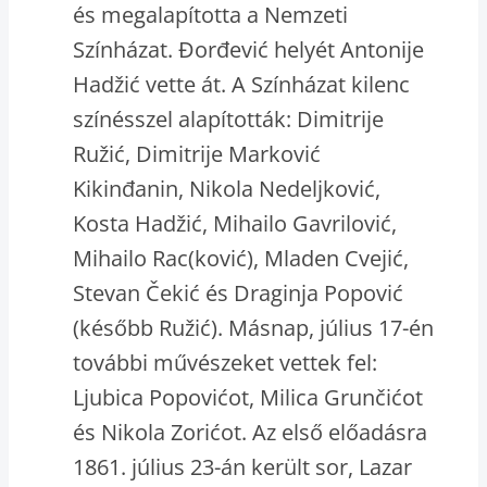
és megalapította a Nemzeti
Színházat. Đorđević helyét Antonije
Hadžić vette át. A Színházat kilenc
színésszel alapították: Dimitrije
Ružić, Dimitrije Marković
Kikinđanin, Nikola Nedeljković,
Kosta Hadžić, Mihailo Gavrilović,
Mihailo Rac(ković), Mladen Cvejić,
Stevan Čekić és Draginja Popović
(később Ružić). Másnap, július 17-én
további művészeket vettek fel:
Ljubica Popovićot, Milica Grunčićot
és Nikola Zorićot. Az első előadásra
1861. július 23-án került sor, Lazar