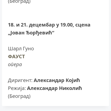
(Београд)
18. и 21. децембар у 19.00, сцена
„Јован Ђорђевић“
Шарл Гуно
ФАУСТ
опера
Диригент:
Александар Којић
Режија:
Александар Николић
(Београд)