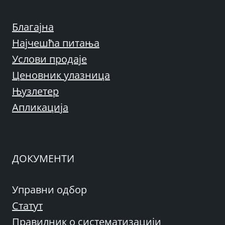
Благајна
Најчешћа питања
Услови продаје
Ценовник улазница
Њузлетер
Апликација
ДОКУМЕНТИ
Управни одбор
Статут
Правилник о систематизацији