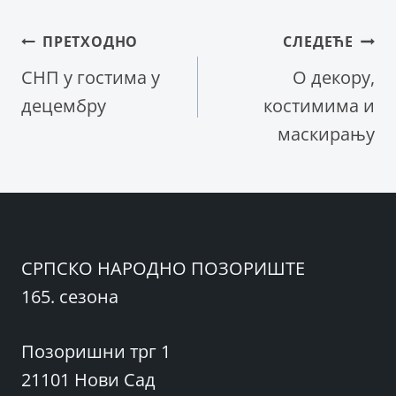
Кретање
ПРЕТХОДНО
СЛЕДЕЋЕ
СНП у гостима у
О декору,
чланка
децембру
костимима и
маскирању
СРПСКО НАРОДНО ПОЗОРИШТЕ
165. сезона
Позоришни трг 1
21101 Нови Сад