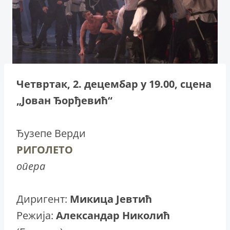
Четвртак, 2. децембар у 19.00, сцена
„Јован Ђорђевић“
Ђузепе Верди
РИГОЛЕТО
опера
Диригент:
Микица Јевтић
Режија:
Александар Николић