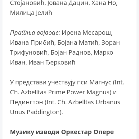
Стојановић, Јована Дацин, Хана Но,
Милица Јелић
Пратња војводе:
Ирена Месарош,
Ивана Прибић, Бојана Матић, Зоран
Трифуновић, Бојан Раднов, Марко
Иван, Иван Ђерковић
У представи учествују пси Магнус (Int.
Ch. Azbelltas Prime Power Magnus) и
Педингтон (Int. Ch. Azbelltas Urbanus
Unus Paddington).
Музику изводи Оркестар Опере