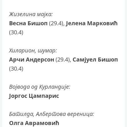
Жизелина мајка:
Весна Бишоп
(29.4),
Јелена Марковић
(30.4)
Хиларион, шумар:
Арчи Андерсон
(29.4),
Самјуел Бишоп
(30.4)
Војвода од Курландије:
Јоргос Цампарис
Батилда, Албертова вереница:
Олга Аврамовић