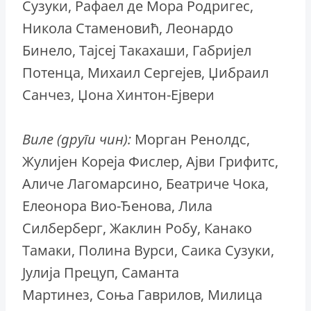
Сузуки, Рафаел де Мора Родригес,
Никола Стаменовић, Леонардо
Бинело, Тајсеј Такахаши, Габријел
Потенца, Михаил Сергејев, Џибраил
Санчез, Џона Хинтон-Ејвери
Виле (други чин):
Морган Ренолдс,
Жулијен Кореја Фислер, Ајви Грифитс,
Аличе Лагомарсино, Беатриче Чока,
Елеонора Вио-Ђенова, Лила
Силберберг, Жаклин Робу, Канако
Тамаки, Полина Вурси, Саика Сузуки,
Јулија Прецуп, Саманта
Мартинез, Соња Гаврилов, Милица