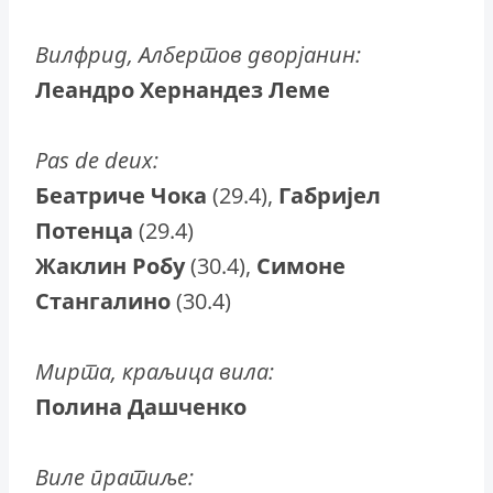
Вилфрид, Албертов дворјанин:
Леандро Хернандез Леме
Pas de deux:
Беатриче Чока
(29.4),
Габријел
Потенца
(29.4)
Жаклин Робу
(30.4),
Симоне
Стангалино
(30.4)
Мирта, краљица вила:
Полина Дашченко
Виле пратиље: