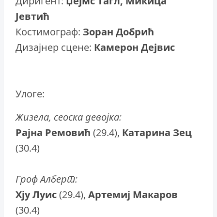
Диригент:
Џејмс Тагл, Микица
Јевтић
Костимограф:
Зоран Добрић
Дизајнер сцене:
Камерон Дејвис
Улоге:
Жизела, сеоска девојка:
Рајна Ремовић
(29.4),
Катарина Зец
(30.4)
Гроф Алберт:
Хју Луис
(29.4),
Артемиј Макаров
(30.4)