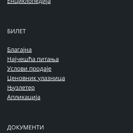
Енциклопедија
БИЛЕТ
Благајна
Најчешћа питања
Услови продаје
Ценовник улазница
Њузлетер
Апликација
ДОКУМЕНТИ