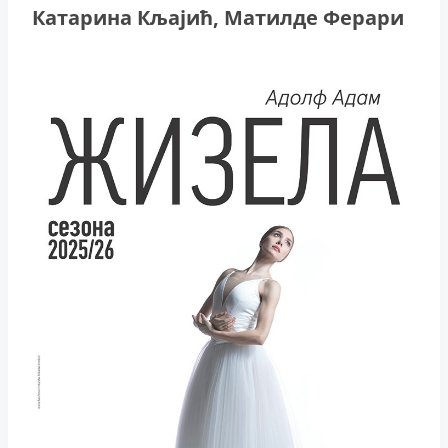
Катарина Кљајић, Матилде Ферари