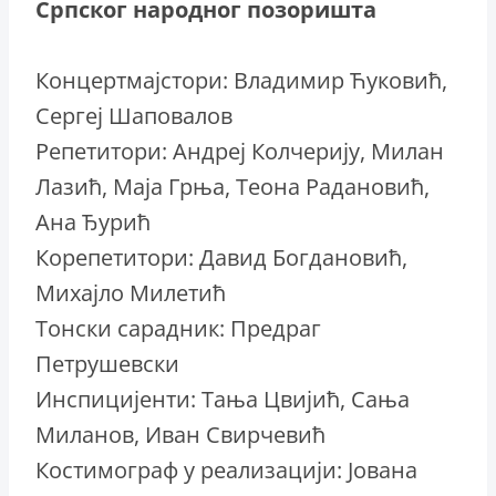
Српског народног позоришта
Концертмајстори: Владимир Ћуковић,
Сергеј Шаповалов
Репетитори: Андреј Колчерију, Милан
Лазић, Маја Грња, Теона Радановић,
Ана Ђурић
Корепетитори: Давид Богдановић,
Михајло Милетић
Тонски сарадник: Предраг
Петрушевски
Инспицијенти: Тања Цвијић, Сања
Миланов, Иван Свирчевић
Костимограф у реализацији: Јована