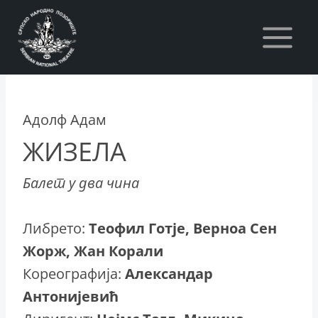
Skip
to
content
Адолф Адам
ЖИЗЕЛА
Балет у два чина
Либрето:
Теофил Готје, Верноа Сен
Жорж, Жан Корали
Кореографија:
Александар
Антонијевић