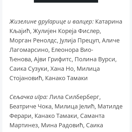
Жизелине другарице и валцер:
Катарина
Кљајић, Жулијен Кореја Фислер,
Морган Ренолдс, Јулија Прецуп, Аличе
Лагомарсино, Елеонора Вио-
Ђенова, Ајви Грифитс, Полина Вурси,
Саика Сузуки, Хана Но, Милица
Стојановић, Канако Тамаки
Сељачка игра:
Лила Силберберг,
Беатриче Чока, Милица Јелић, Матилде
Ферари, Канако Тамаки, Саманта
Мартинез, Мина Радовић, Саика