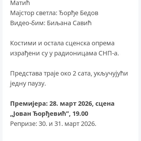
Матић
Мајстор светла: Ђорђе Бедов
Видео-бим: Биљана Савић
Костими и остала сценска опрема
израђени су у радионицамa СНП-а.
Представа траје око 2 сата, укључујући
једну паузу.
Премијерa: 28. март 2026, сцена
„Јован Ђорђевић”, 19.00
Репризе: 30. и 31. март 2026.