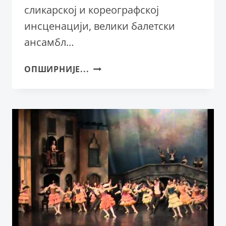
сликарској и кореографској
инсценацији, велики балетски
ансамбл…
УСПАВАНА
ОПШИРНИЈЕ...
ЛЕПОТИЦА
ПРВИ
ПУТ
У
2016.
ГОДИНИ