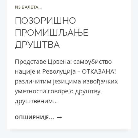
ИЗ БАЛЕТА...
ПОЗОРИШНО
ПРОМИШЉАЊЕ
ДРУШТВА
Представе Црвена: самоубиство
нације и Револуција – ОТКАЗАНА!
различитим језицима извођачких
уметности говоре о друштву,
друштвеним…
ПОЗОРИШНО
ОПШИРНИЈЕ...
ПРОМИШЉАЊЕ
ДРУШТВА