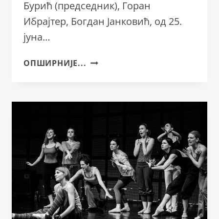
Бурић (председник), Горан
Ибрајтер, Богдан Јанковић, од 25.
јуна…
НАГРАДА
ОПШИРНИЈЕ...
„БАЛЕРИНАМА“
НА
42.
ИНФАНТУ