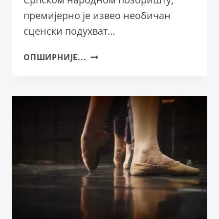
премијерно је извео необичан
сценски подухват…
АКО
ОПШИРНИЈЕ...
СИ
МЛАД
И
ТАЛЕНТОВАН,
А
ЖИВИШ
У
СРБИЈИ