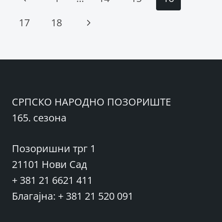
ПОЗОРИШТЕ
(ПОРУКЕ)
navigation
Page
Next
17
18
Page
СРПСКО НАРОДНО ПОЗОРИШТЕ
165. сезона
Позоришни трг 1
21101 Нови Сад
+ 381 21 6621 411
Благајна: + 381 21 520 091