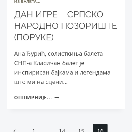
ИЗ БАЛЕТА...
ДАН ИГРЕ – СРПСКО
НАРОДНО ПОЗОРИШТЕ
(ПОРУКЕ)
Ана Ђурић, солисткиња балета
СНП-а Класичан балет је
инспирисан бајкама и легендама
што ми на сцени…
ДАН
ОПШИРНИЈЕ...
ИГРЕ
–
СРПСКО
НАРОДНО
Page
Previous
1
…
14
15
16