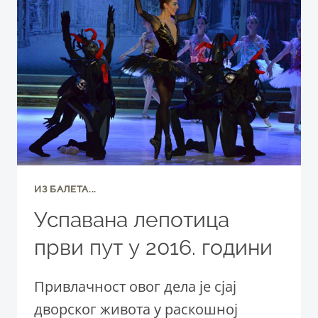
ИЗ БАЛЕТА...
Успавана лепотица
први пут у 2016. години
Привлачност овог дела је сјај
дворског живота у раскошној