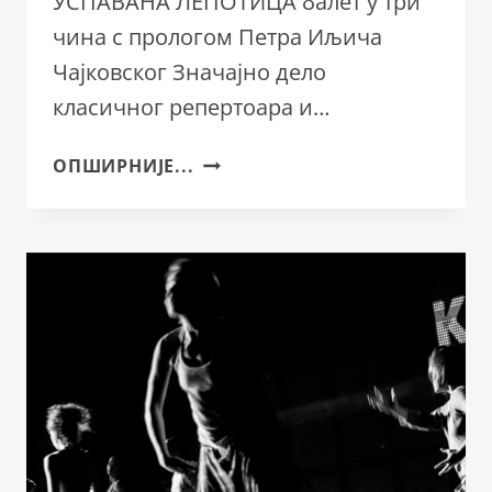
УСПАВАНА ЛЕПОТИЦА балет у три
чина с прологом Петра Иљича
Чајковског Значајно дело
класичног репертоара и…
НАЈАВА:
ОПШИРНИЈЕ...
УСПАВАНА
ЛЕПОТИЦА