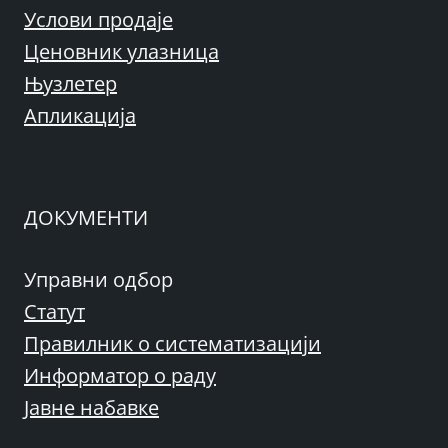
Услови продаје
Ценовник улазница
Њузлетер
Апликација
ДОКУМЕНТИ
Управни одбор
Статут
Правилник о систематизацији
Информатор о раду
Јавне набавке