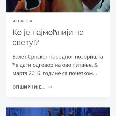
ИЗ БАЛЕТА...
Ко је најмоћнији на
свету!?
Балет Српског народног позоришта
ће дати одговор на ово питање, 5.
марта 2016. године са почетком…
КО
ОПШИРНИЈЕ...
ЈЕ
НАЈМОЋНИЈИ
НА
СВЕТУ!?