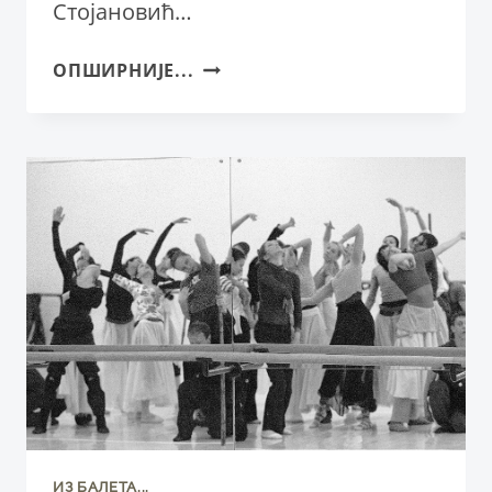
Стојановић…
ДРУГА
ОПШИРНИЈЕ...
ПРЕМИЈЕРНА
ПОДЕЛА
БАЛЕТА
„КРЦКО
ОРАШЧИЋ“
ИЗ БАЛЕТА...