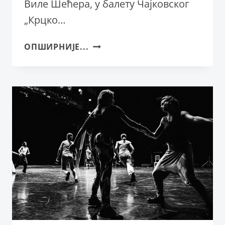
Виле Шећера, у балету Чајковског
„Крцко…
ИЗ
ОПШИРНИЈЕ...
„ПОЛИТИКЕ“,
СРЕДА,
23.
ДЕЦЕМБАР
2015.