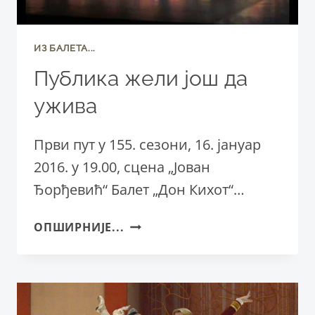
ИЗ БАЛЕТА...
Публика жели још да
ужива
Први пут у 155. сезони, 16. јануар
2016. у 19.00, сцена „Јован
Ђорђевић“ Балет „Дон Кихот“…
ПУБЛИКА
ОПШИРНИЈЕ...
ЖЕЛИ
ЈОШ
ДА
УЖИВА