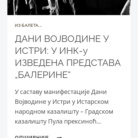
ИЗ БАЛЕТА...
ДАНИ ВОЈВОДИНЕ У
ИСТРИ: У ИНК-у
ИЗВЕДЕНА ПРЕДСТАВА
„БАЛЕРИНЕ“
У саставу манифестације Дани
Војводине у Истри у Истарском
народном казалишту – Градском
казалишту Пула прексиноћ…
ДАНИ
ОПШИРНИЈЕ...