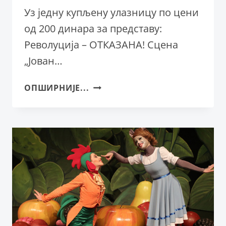
Уз једну купљену улазницу по цени
од 200 динара за представу:
Револуција – ОТКАЗАНА! Сцена
„Јован…
ОРИГИНАЛНИ
ОПШИРНИЈЕ...
И
САВРЕМЕНИ
СЦЕНСКИ
ИЗРАЗ
У
СРПСКОМ
НАРОДНОМ
ПОЗОРИШТУ