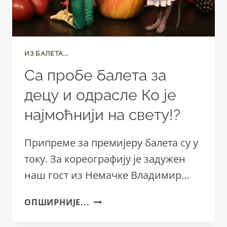
ИЗ БАЛЕТА...
Са пробе балета за
децу и одрасле Ко је
најмоћнији на свету!?
Припреме за премијеру балета су у
току. За кореографију је задужен
наш гост из Немачке Владимир…
СА
ОПШИРНИЈЕ...
ПРОБЕ
БАЛЕТА