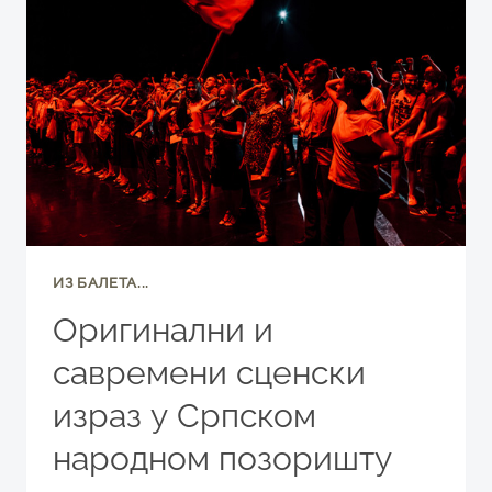
СВЕТУ!?
НА
СЦЕНИ
„ЈОВАН
ЂОРЂЕВИЋ“
ИЗ БАЛЕТА...
Оригинални и
савремени сценски
израз у Српском
народном позоришту