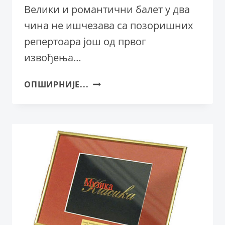
Велики и романтични балет у два
чина не ишчезава са позоришних
репертоара још од првог
извођења…
ЖИЗЕЛА
ОПШИРНИЈЕ...
АДОЛФА
АДАМА
У
СУБОТУ,
20.
ФЕБРУАРА