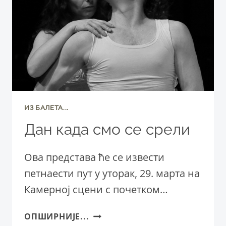
ИЗ БАЛЕТА...
Дан када смо се срели
Ова представа ће се извести
петнаести пут у уторак, 29. марта на
Камерној сцени с почетком…
ДАН
ОПШИРНИЈЕ...
КАДА