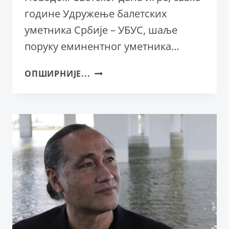
године Удружење балетских
уметника Србије – УБУС, шаље
поруку еминентног уметника…
СВЕТСКИ
ОПШИРНИЈЕ...
ДАН
ИГРЕ
–
ПОРУКА
ИВАНКЕ
ЛУКАТЕЛИ