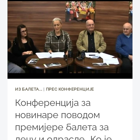
У
ЗВАНИЧНОЈ
СЕЛЕКЦИЈИ
66.
ФЕСТИВАЛА
ПРОФЕСИОНАЛНИХ
ПОЗОРИШТА
ВОЈВОДИНЕ
ИЗ БАЛЕТА...
|
ПРЕС КОНФЕРЕНЦИЈЕ
Конференција за
новинаре поводом
премијере балета за
децу и одрасле „Ко је