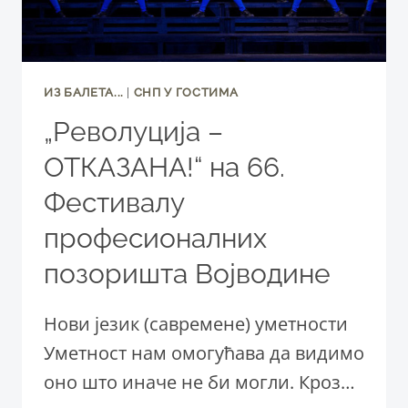
ИЗ БАЛЕТА...
|
СНП У ГОСТИМА
„Револуција –
ОТКАЗАНА!“ на 66.
Фестивалу
професионалних
позоришта Војводине
Нови језик (савремене) уметности
Уметност нам омогућава да видимо
оно што иначе не би могли. Кроз…