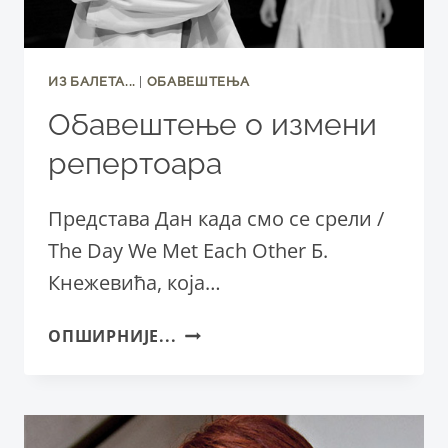
ИЗ БАЛЕТА...
|
ОБАВЕШТЕЊА
Обавештење о измени
репертоара
Представа Дан када смо се срели /
The Day We Met Each Other Б.
Кнежевића, која…
ОБАВЕШТЕЊЕ
ОПШИРНИЈЕ...
О
ИЗМЕНИ
РЕПЕРТОАРА