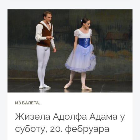
ЗА
ДЕЦУ
И
ОДРАСЛЕ
КО
ЈЕ
НАЈМОЋНИЈИ
НА
СВЕТУ!?
ИЗ БАЛЕТА...
Жизела Адолфа Адама у
суботу, 20. фебруара