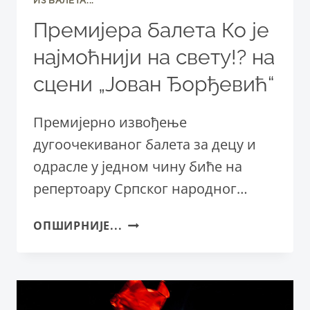
ИЗ БАЛЕТА...
Премијера балета Ко је
најмоћнији на свету!? на
сцени „Јован Ђорђевић“
Премијерно извођење
дугоочекиваног балета за децу и
одрасле у једном чину биће на
репертоару Српског народног…
ПРЕМИЈЕРА
ОПШИРНИЈЕ...
БАЛЕТА
КО
ЈЕ
НАЈМОЋНИЈИ
НА