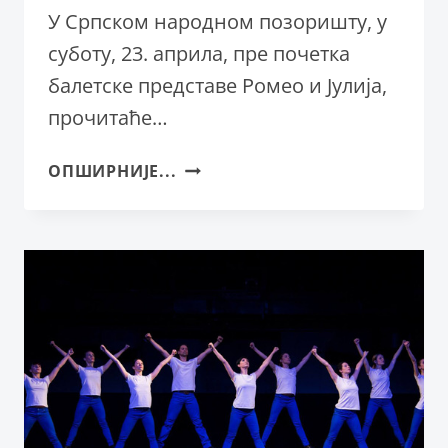
У Српском народном позоришту, у
суботу, 23. априла, пре почетка
балетске представе Ромео и Јулија,
прочитаће…
ОБЕЛЕЖАВАЊЕ
ОПШИРНИЈЕ...
400
ГОДИНА
ОД
СМРТИ
ШЕКСПИРА
У
СНП-
У