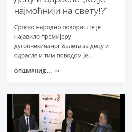
најмоћнији на свету!?“
Српско народно позориште је
најавило премијеру
дугоочекиваног балета за децу и
одрасле и тим поводом је…
КОНФЕРЕНЦИЈА
ОПШИРНИЈЕ...
ЗА
НОВИНАРЕ
ПОВОДОМ
ПРЕМИЈЕРЕ
БАЛЕТА
ЗА
ДЕЦУ
И