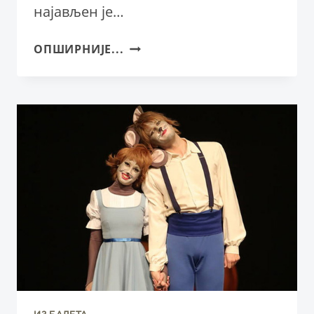
најављен је…
ВРХ
ОПШИРНИЈЕ...
СВЕТСКЕ
СЦЕНЕ
НА
ДАСКАМА
СРПСКОГ
НАРОДНОГ
ПОЗОРИШТА