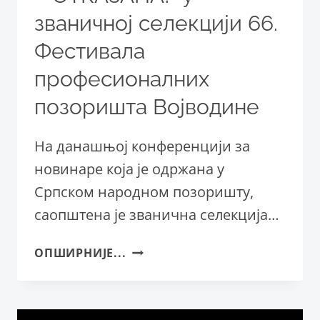
званичној селекцији 66.
Фестивала
професионалних
позоришта Војводине
На данашњој конференцији за
новинаре која је одржана у
Српском народном позоришту,
саопштена је званична селекција…
ПРЕДСТАВА
ОПШИРНИЈЕ...
„РЕВОЛУЦИЈА
–
ОТКАЗАНА!“