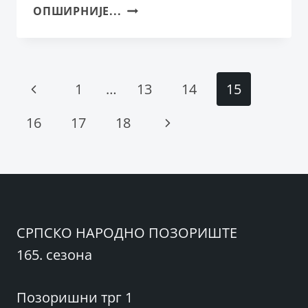
НАГРАДА
ОПШИРНИЈЕ...
ЗА
ИЗУЗЕТАН
ДОПРИНОС
КЛАСИЧНОЈ
Page
Previous
1
…
13
14
15
МУЗИЦИ
ВЛАДИМИРУ
navigation
Page
Next
16
17
18
ЛОГУНОВУ
Page
СРПСКО НАРОДНО ПОЗОРИШТЕ
165. сезона
Позоришни трг 1