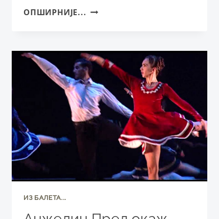
„РЕВОЛУЦИЈА
ОПШИРНИЈЕ...
–
ОТКАЗАНА!“
НА
66.
ФЕСТИВАЛУ
ПРОФЕСИОНАЛНИХ
ПОЗОРИШТА
ВОЈВОДИНЕ
ИЗ БАЛЕТА...
Анжелин Прељокаж,