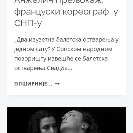
француски кореограф, у
СНП-у
„Два изузетна балетска остварења у
једном сату“ У Српском народном
позоришту извешће се балетска
остварења Свадба…
АНЖЕЛИН
ОПШИРНИЈЕ...
ПРЕЉОКАЖ,
ФРАНЦУСКИ
КОРЕОГРАФ,
У
СНП-
У