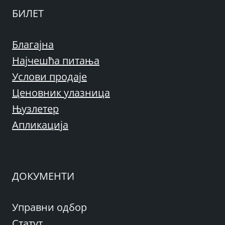
БИЛЕТ
Благајна
Најчешћа питања
Услови продаје
Ценовник улазница
Њузлетер
Апликација
ДОКУМЕНТИ
Управни одбор
Статут