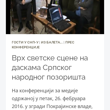
ОДРАСЛЕ
„КО
ЈЕ
НАЈМОЋНИЈИ
НА
СВЕТУ!?“
ГОСТИ У СНП-У
|
ИЗ БАЛЕТА...
|
ПРЕС
КОНФЕРЕНЦИЈЕ
Врх светске сцене на
даскама Српског
народног позоришта
На конференцији за медије
одржаној у петак, 26. фебруара
2016. у згради Покрајинске владе,