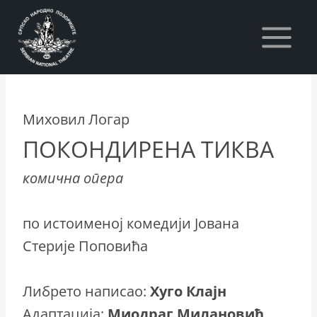
Skip
to
content
Миховил Логар
ПОКОНДИРЕНА ТИКВА
комична опера
по истоименој комедији Јована
Стерије Поповића
Либрето написао:
Хуго Клајн
Адаптација:
Миодраг Милановић