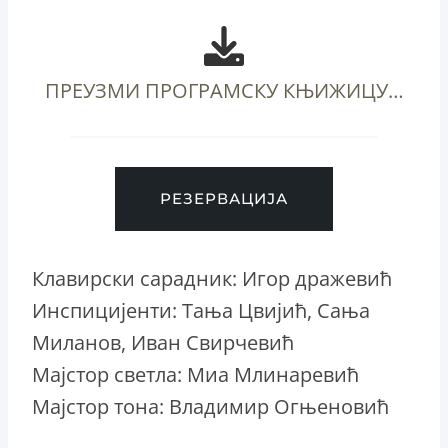
ПРЕУЗМИ ПРОГРАМСКУ КЊИЖИЦУ…
РЕЗЕРВАЦИЈА
Клавирски сарадник: Игор дражевић
Инспицијенти: Тања Цвијић, Сања
Миланов, Иван Свирчевић
Мајстор светла: Миа Млинаревић
Мајстор тона: Владимир Огњеновић