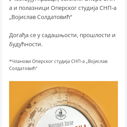
а и полазници Оперског студија СНП-а
„Војислав Солдатовић“
Догађа се у садашњости, прошлости и
будућности.
*Чланови Оперског студија СНП-а „Војислав
Солдатовић“