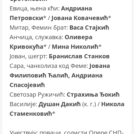
Евица, њена кћи:
Андриана
Петровски
* /
Јована Ковачевић
*
Митар, Фемин брат:
Васа Стајкић
Анчица, служавка:
Оливера
Кривокућа
* /
Мина Николић
*
Јован, шегрт:
Бранислав Станков
Сара, чанколиза код Феме:
Јована
Филиповић Ћалић, Андриана
Спасојевић
Светозар Ружичић:
Страхиња Ђокић
Василије:
Душан Дакић
(к. г.) /
Никола
Стаменковић
*
Учествују: прваци, солисти Опере СНП-