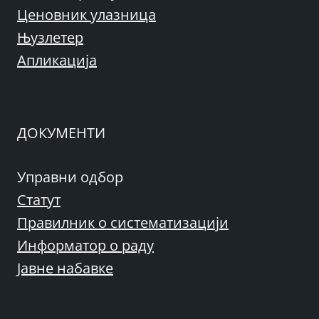
Ценовник улазница
Њузлетер
Апликација
ДОКУМЕНТИ
Управни одбор
Статут
Правилник о систематизацији
Информатор о раду
Јавне набавке