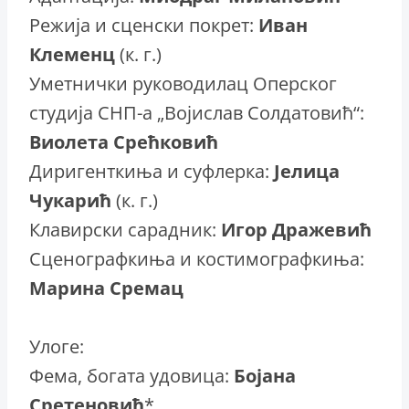
Режија и сценски покрет:
Иван
Клеменц
(к. г.)
Уметнички руководилац Оперског
студија СНП-а „Војислав Солдатовић“:
Виолета Срећковић
Диригенткиња и суфлерка:
Јелица
Чукарић
(к. г.)
Клавирски сарадник:
Игор Дражевић
Сценографкиња и костимографкиња:
Марина Сремац
Улоге:
Фема, богата удовица:
Бојана
Сретеновић
*