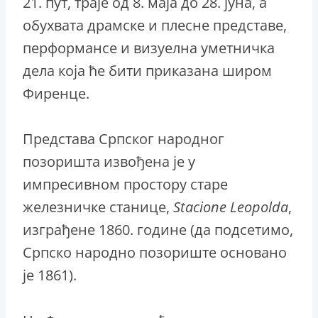
21. пут, траје од 8. маја до 28. јуна, а
обухвата драмске и плесне представе,
перформансе и визуелна уметничка
дела која ће бити приказана широм
Фиренце.
Представа Српског народног
позоришта извођена је у
импресивном простору старе
железничке станице,
Stacione Leopolda
,
изграђене 1860. године (да подсетимо,
Српско народно позориште основано
је 1861).