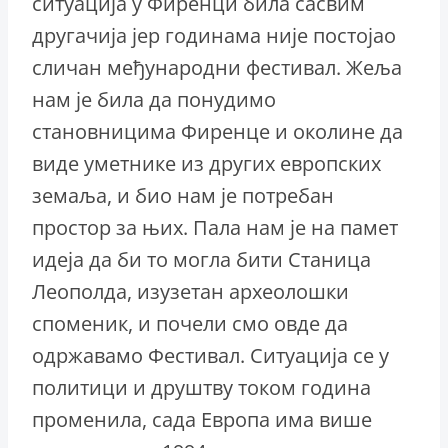
ситуација у Фиренци била сасвим
другачија јер годинама није постојао
сличан међународни фестивал. Жеља
нам је била да понудимо
становницима Фиренце и околине да
виде уметнике из других европских
земаља, и био нам је потребан
простор за њих. Пала нам је на памет
идеја да би то могла бити Станица
Леополда, изузетан археолошки
споменик, и почели смо овде да
одржавамо Фестивал. Ситуација се у
политици и друштву током година
променила, сада Европа има више