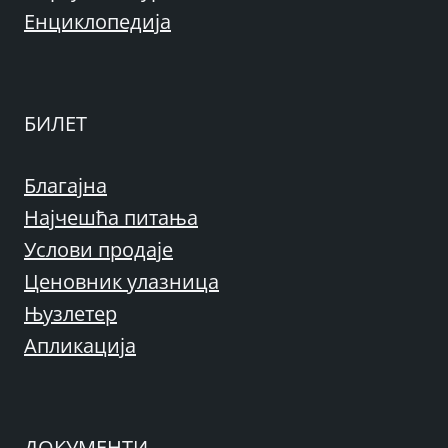
Енциклопедија
БИЛЕТ
Благајна
Најчешћа питања
Услови продаје
Ценовник улазница
Њузлетер
Апликација
ДОКУМЕНТИ