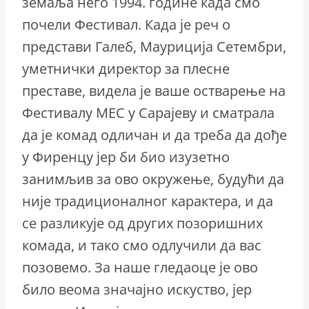
земаља него 1994. године када смо
почели Фестивал. Када је реч о
представи Галеб, Мауриција Сетембри,
уметнички директор за плесне
преставе, видела је ваше остварење на
Фестивалу МЕС у Сарајеву и сматрала
да је комад одличан и да треба да дође
у Фиренцу јер би био изузетно
занимљив за ово окружење, будући да
није традиционалног карактера, и да
се разликује од других позоришних
комада, и тако смо одлучили да вас
позовемо. За наше гледаоце је ово
било веома значајно искуство, јер