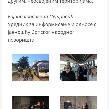
другим, неосвојеним територијама.
Бојана Ковачевић Петровић
Уредник за информисање и односе с
јавношћу Српског народног
позоришта