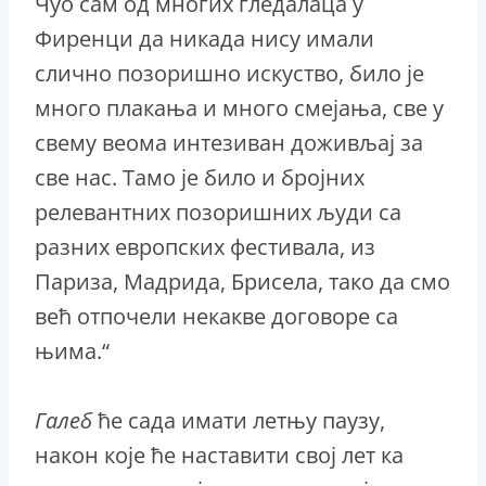
Чуо сам од многих гледалаца у
Фиренци да никада нису имали
слично позоришно искуство, било је
много плакања и много смејања, све у
свему веома интезиван доживљај за
све нас. Тамо је било и бројних
релевантних позоришних људи са
разних европских фестивала, из
Париза, Мадрида, Брисела, тако да смо
већ отпочели некакве договоре са
њима.“
Галеб
ће сада имати летњу паузу,
након које ће наставити свој лет ка