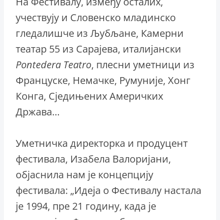
На Фестивалу, између осталих,
учествују и Словенско младинско
гледалишче из Љубљане, Камерни
театар 55 из Сарајева, италијански
Pontedera Teatro
, плесни уметници из
Француске, Немачке, Румуније, Хонг
Конга, Сједињених Америчких
Држава…
Уметничка директорка и продуцент
фестивала, Изабела Валоријани,
објаснила нам је концепцију
фестивала: „Идеја о Фестивалу настала
је 1994, пре 21 годину, када је