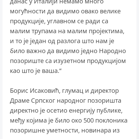
данас у Италији немамо много
могућности да видимо овако велике
продукције, углавном се ради са
малим трупама на малим пројектима,
и то је један од разлога што нам је
било важно да видимо једно Народно
позориште са изузетном продукцијом
као што је ваша.“
Борис Исаковић, глумац и директор
Драме Српског народног позоришта
директно је осетио енергију публике,
међу којима је било око 500 поклоника
позоришне уметности, новинара из