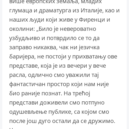
више европских земаља, младих
глумаца и драматурга из Италије, као и
наших људи који живе у Фиренци и
околини: „Било је невероватно
узбудљиво и потврдило се то да
заправо никаква, чак ни језичка
баријера, не постоји у прихватању ове
представе, која је из вечери у вече
расла, одлично смо уважили тај
фантастичан простор који нам није
био раније познат. На трећој
представи доживели смо потпуно
одушевљење публике, са којом смо
после још дуго остали да се дружимо.