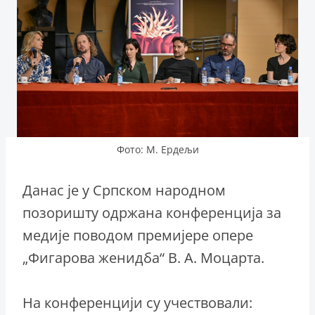
Фото: М. Ердељи
Данас је у Српском народном
позоришту одржана конференција за
медије поводом премијере опере
„Фигарова женидба“ В. А. Моцарта.
На конференцији су учествовали: