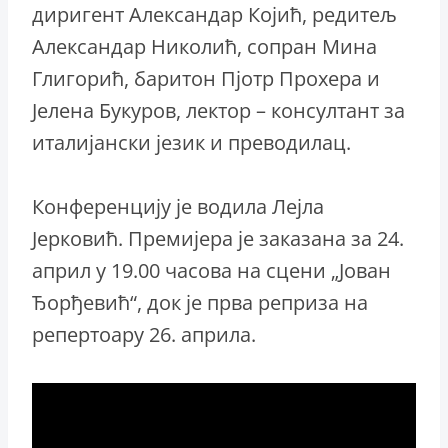
диригент Александар Којић, редитељ
Александар Николић, сопран Мина
Глигорић, баритон Пјотр Прохера и
Јелена Букуров, лектор – консултант за
италијански језик и преводилац.
Конференцију је водила Лејла
Јерковић. Премијера је заказана за 24.
април у 19.00 часова на сцени „Јован
Ђорђевић“, док је прва реприза на
репертоару 26. априла.