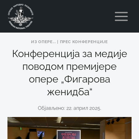
Skip
to
content
ИЗ ОПЕРE...
|
ПРЕС КОНФЕРЕНЦИЈЕ
Конференција за медије
поводом премијере
опере „Фигарова
женидба“
Објављено: 22. април 2025.