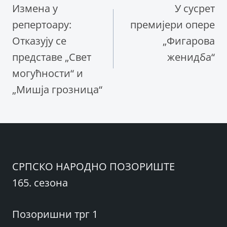
Измена у
У сусрет
чланка
репертоару:
премијери опере
Отказују се
„Фигарова
представе „Свет
женидба“
могућности“ и
„Мишја грозница“
СРПСКО НАРОДНО ПОЗОРИШТЕ
165. сезона
Позоришни трг 1