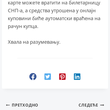
карте можете вратити на билетарницу
СНП-а, а средства утрошена у онлајн
куповини биће аутоматски враћена на
рачун купца.
Хвала на разумевању.
Кретање
ПРЕТХОДНО
СЛЕДЕЋЕ