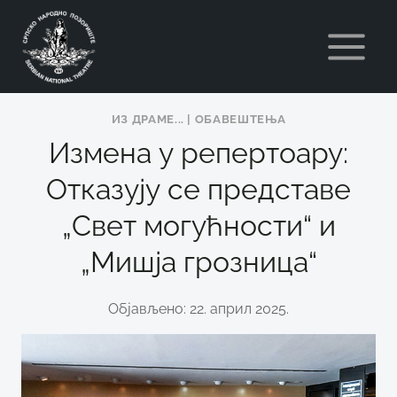
Skip
to
content
ИЗ ДРАМЕ...
|
ОБАВЕШТЕЊА
Измена у репертоару:
Отказују се представе
„Свет могућности“ и
„Мишја грозница“
Објављено: 22. април 2025.