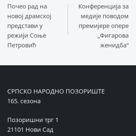
Почео рад на
Конференција за
чланка
новој драмској
медије поводом
представи у
премијере опере
режији Соње
„Фигарова
Петровић
женидба“
СРПСКО НАРОДНО ПОЗОРИШТЕ
165. сезона
Позоришни трг 1
21101 Нови Сад