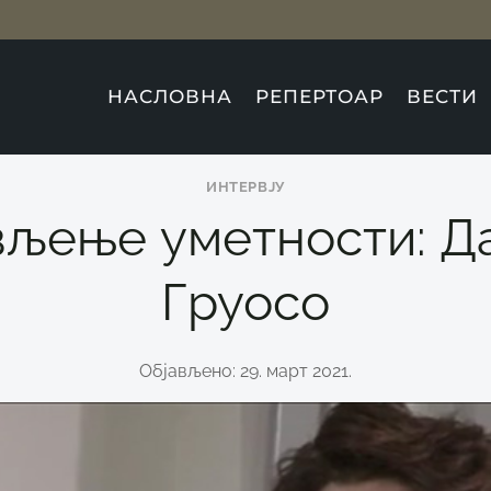
НАСЛОВНА
РЕПЕРТОАР
ВЕСТИ
ИНТЕРВЈУ
љење уметности: Д
Груосо
Објављено: 29. март 2021.