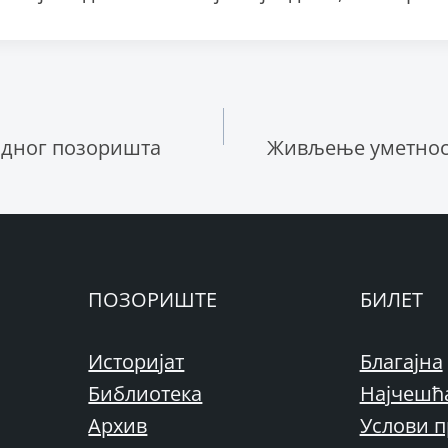
ње
одног позоришта
Живљење уметност
ПОЗОРИШТЕ
БИЛЕТ
Историјат
Благајна
Библиотека
Најчешћ
Архив
Услови п