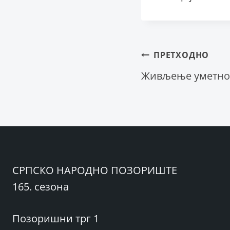
Крета
ПРЕТХОДНО
Живљење уметнос
чланка
СРПСКО НАРОДНО ПОЗОРИШТЕ
165. сезона
Позоришни трг 1