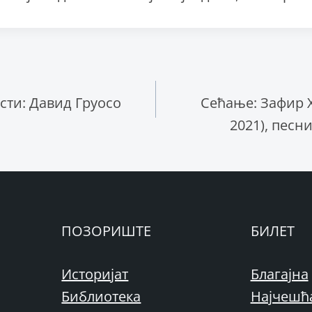
ње
ти: Давид Груосо
Сећање: Зафир 
2021), песн
ПОЗОРИШТЕ
БИЛЕТ
Историјат
Благајна
Библиотека
Најчешћ