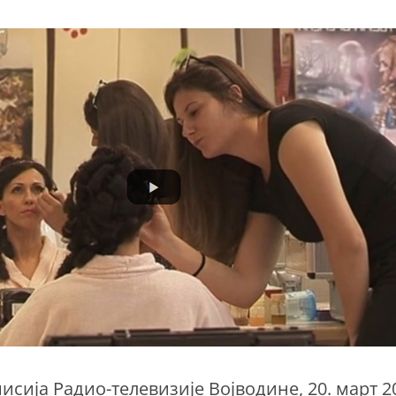
исија Радио-телевизије Војводине, 20. март 2