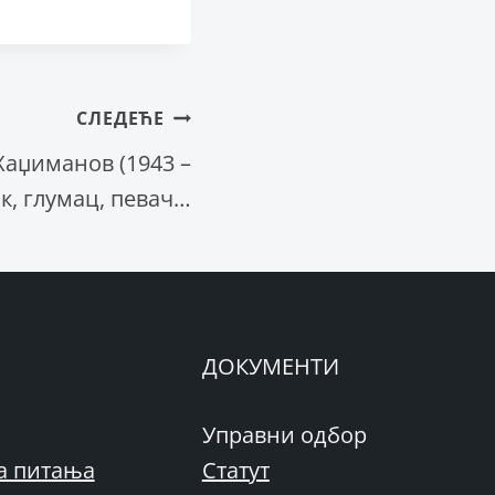
СЛЕДЕЋЕ
Хаџиманов (1943 –
ик, глумац, певач…
ДОКУМЕНТИ
Управни одбор
а питања
Статут