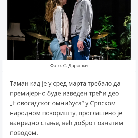
Фото: С. Дорошки
Таман кад је у сред марта требало да
премијерно буде изведен трећи део
„Новосадског омнибуса“ у Српском
народном позоришту, проглашено је
ванредно стање, већ добро познатим
поводом.