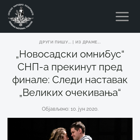
Skip
to
content
ДРУГИ ПИШУ...
|
ИЗ ДРАМЕ...
„Новосадски омнибус“
СНП-а прекинут пред
финале: Следи наставак
„Великих очекивања“
Објављено: 10. јун 2020.