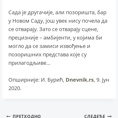
Сада је другачије, али позоришта, бар
у Новом Саду, још увек нису почела да
се отварају. Зато се отварају сцене,
прецизније – амбијенти, у којима би
могло да се замиси извођење и
позоришних представа које су
прилагодљиве…
Опширније: И. Бурић,
Dnevnik.rs
, 9. јун
2020.
ПРЕТХОДНО
СЛЕДЕЋЕ