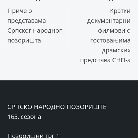
Кретање
Приче о
Кратки
чланка
представама
документарни
Српског народног
филмови о
позоришта
гостовањима
драмских
представа СНП-а
СРПСКО НАРОДНО ПОЗОРИШТЕ
165. сезона
Позоришни трг 1