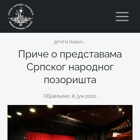
Skip
to
content
ДРУГИ ПИШУ...
Приче о представама
Српског народног
позоришта
Објављено: 8. јун 2020.