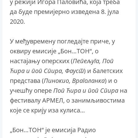
у режији Игора Паловића, која треба
да буде премијерно изведена 8. јула
2020.
У међувремену погледајте приче, у
оквиру емисије „Бон…ТОН“, о
настајању оперских (
Пепељуга, Поп
Ћира и поп Спира, Фауст
) и балетских
представа (
Пинокио, Враголанка
) и о
учешћу опере
Поп Ћира и поп Спира
на
фестивалу АРМЕЛ, о занимљивостима
које се крију иза кулиса…
„Бон…ТОН“ је емисија Радио