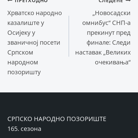
Кретање
ПРЕТХОДНО
СЛЕДЕЋЕ
Хрватско народно
„Новосадски
чланка
казалиште у
омнибус“ СНП-а
Осијеку у
прекинут пред
званичној посети
финале: Следи
Српском
наставак „Великих
народном
очекивања“
позоришту
СРПСКО НАРОДНО ПОЗОРИШТЕ
165. сезона