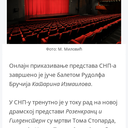
Фото: М. Миловић
Онлајн приказивање представа СНП-а
завршено је јуче балетом Рудолфа
Бручија
Катарина Измаилова
.
У СНП-у тренутно је у току рад на новој
драмској представи
Розенкранц и
Гилденстерн
су мртви Тома Стопарда,