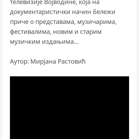
телевизије Војводине, која на
документаристички начин бележи
приче о представама, музичарима,
фестивалима, новим и старим
музичким издањима…
Аутор: Мирјана Растовић