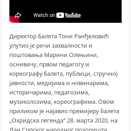
Директор Балета Тони Ранђеловић
упутио је речи захвалности и
поштовања Марини Олењини,
оснивачу, првом педагогу и
кореографу Балета, публици, стручној
јавности, медијима и новинарима,
историчарима, педагозима,
музиколозима, кореографима. Овом
приликом је најавио премијеру балета
„Охридска легенда” 28. марта 2020, на
Дан Српског народног позоришта.