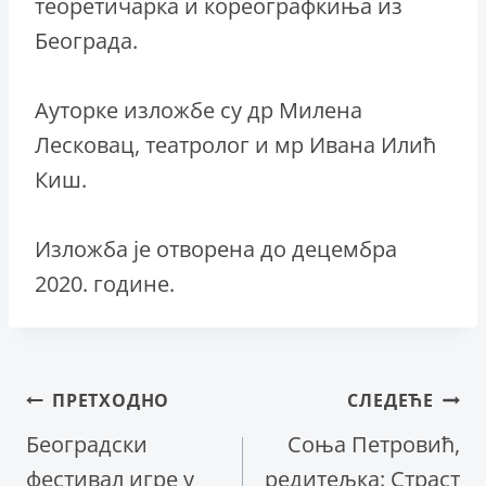
теоретичарка и кореографкиња из
Београда.
Ауторке изложбе су др Милена
Лесковац, театролог и мр Ивана Илић
Киш.
Изложба је отворена до децембра
2020. године.
Кретање
ПРЕТХОДНО
СЛЕДЕЋЕ
Београдски
Соња Петровић,
чланка
фестивал игре у
редитељка: Страст