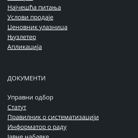
Најчешћа питања
Услови продаје
Ценовник улазница
Њузлетер
Апликација
ДОКУМЕНТИ
Управни одбор
Статут
Правилник о систематизацији
Информатор о раду
Јавне набавке