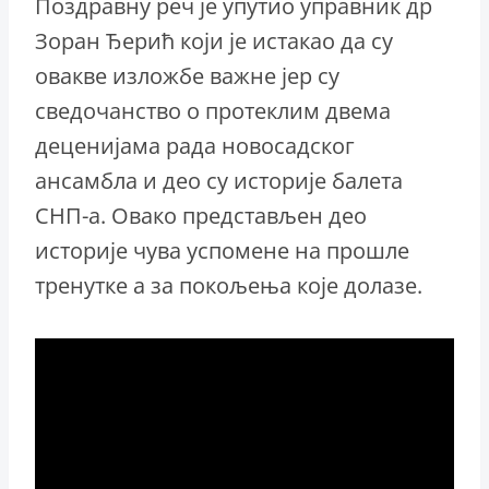
Поздравну реч је упутио управник др
Зоран Ђерић који је истакао да су
овакве изложбе важне јер су
сведочанство о протеклим двема
деценијама рада новосадског
ансамбла и део су историје балета
СНП-а. Овако представљен део
историје чува успомене на прошле
тренутке а за покољења које долазе.