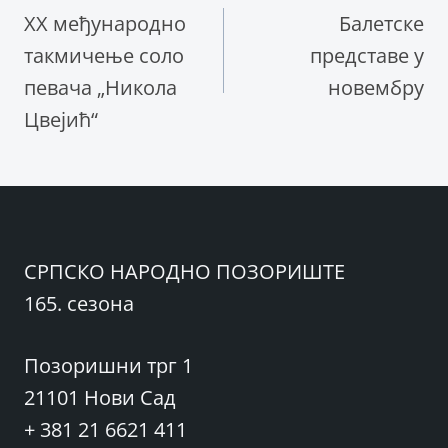
XX међународно
Балетске
чланка
такмичење соло
представе у
певача „Никола
новембру
Цвејић“
СРПСКО НАРОДНО ПОЗОРИШТЕ
165. сезона
Позоришни трг 1
21101 Нови Сад
+ 381 21 6621 411