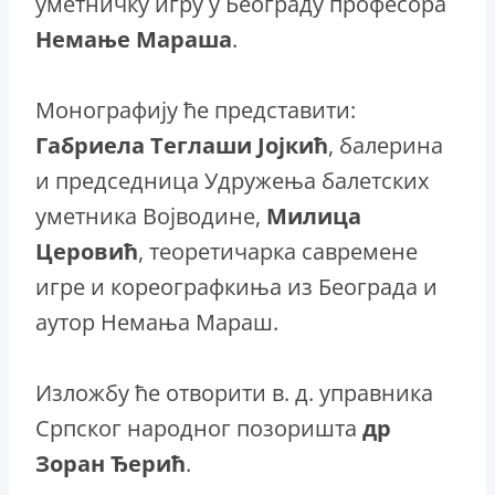
уметничку игру у Београду професора
Немање Мараша
.
Монографију ће представити:
Габриела Теглаши Јојкић
, балерина
и председница Удружења балетских
уметника Војводине,
Милица
Церовић
, теоретичарка савремене
игре и кореографкиња из Београда и
аутор Немања Мараш.
Изложбу ће отворити в. д. управника
Српског народног позоришта
др
Зоран Ђерић
.