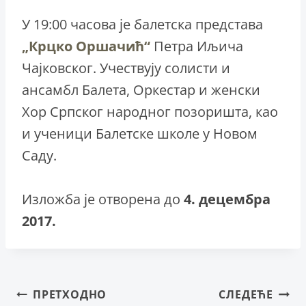
У 19:00 часова је балетска представа
„Крцко Оршачић“
Петра Иљича
Чајковског. Учествују солисти и
ансамбл Балета, Оркестар и женски
Хор Српског народног позоришта, као
и ученици Балетске школе у Новом
Саду.
Изложба је отворена до
4. децембра
2017.
Кретање
ПРЕТХОДНО
СЛЕДЕЋЕ