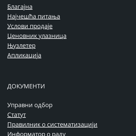
Благајна
Најчешћа питања
Услови продаје
Ценовник улазница
Њузлетер
Апликација
ДОКУМЕНТИ
Управни одбор
Статут
Правилник о систематизацији
Информатор о раду