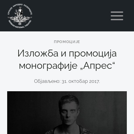
Skip
to
content
ПРОМОЦИЈЕ
Изложба и промоција
монографије „Апрес“
Објављено: 31. октобар 2017.