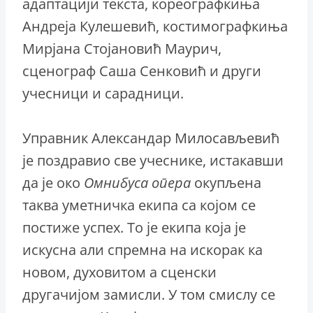
адаптацији текста, кореографкиња
Андреја Кулешевић, костимографкиња
Мирјана Стојановић Маурич,
сценограф Саша Сенковић и други
учесници и сарадници.
Управник Александар Милосављевић
је поздравио све учеснике, истакавши
да је око
Омнибуса
опера
окупљена
таква уметничка екипа са којом се
постиже успех. То је екипа која је
искусна али спремна на искорак ка
новом, духовитом а сценски
другачијом замисли. У том смислу се