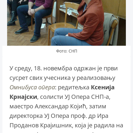
Фото: СНП
У среду, 18. новембра одржан је први
сусрет свих учесника у реализовању
Омнибуса
опера
: редитељка
Ксенија
Крнајски
, солисти УЈ Опера СНП-а,
маестро Александар Којић, затим
директорка УЈ Опера проф. др Ира
Проданов Крајишник, која је радила на