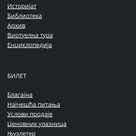
Историјат
Библиотека
Архив
Виртуелна тура
Енциклопедија
БИЛЕТ
Благајна
Најчешћа питања
Услови продаје
Ценовник улазница
Њузлетер