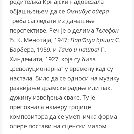
редитељка Крнајски надовезала
објашњењем да се
Омнибус
опера
треба сагледати из данашње
перспективе. Реч је о делима
Телефон
Ђ. К. Менотија, 1947;
Партија
бриџа
С.
Барбера, 1959. и
Тамо
и
натраг
П.
Хиндемита, 1927, која су била
„револуционарна“ у времену кад су
настала, било да се односи на музику,
развијање драмске радње или пак,
дужину извођења сваке. Ту је
препознала намеру тројице
композитора да се уметничка форма
опере постави на сценски малом