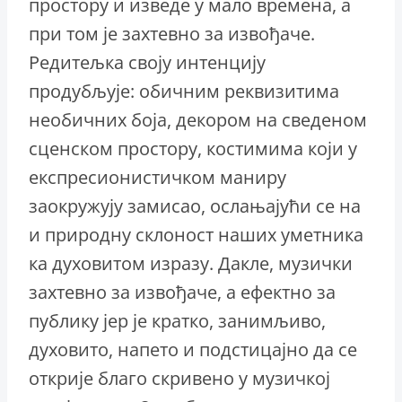
простору и изведе у мало времена, а
при том је захтевно за извођаче.
Редитељка своју интенцију
продубљује: обичним реквизитима
необичних боја, декором на сведеном
сценском простору, костимима који у
експресионистичком маниру
заокружују замисао, ослањајући се на
и природну склоност наших уметника
ка духовитом изразу. Дакле, музички
захтевно за извођаче, а ефектно за
публику јер је кратко, занимљиво,
духовито, напето и подстицајно да се
открије благо скривено у музичкој