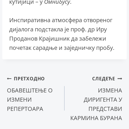
кутијици – у
Омнибусу
.
Инспиративна атмосфера отвореног
дијалога подстакла је проф. др Иру
Проданов Крајишник да забележи
почетак сарадње и заједничку пробу.
Кретање
ПРЕТХОДНО
СЛЕДЕЋЕ
ОБАВЕШТЕЊЕ О
ИЗМЕНА
чланка
ИЗМЕНИ
ДИРИГЕНТА У
РЕПЕРТОАРА
ПРЕДСТАВИ
КАРМИНА БУРАНА