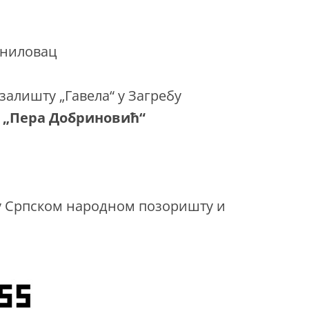
аниловац
азалишту „Гавела“ у Загребу
a „Пера Добриновић“
и у Српском народном позоришту и