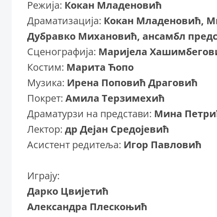
Режија:
Кокан Младеновић
Драматизација:
Кокан Младеновић, Ми
Дубравко Михановић, ансамбл пред
Сценографија:
Маријела Хашимбегов
Костим:
Марита Ћопо
Музика:
Ирена Поповић Драговић
Покрет:
Амила Терзимехић
Драматурзи на представи:
Мина Петри
Лектор:
др Дејан Средојевић
Асистент редитеља:
Игор Павловић
Играју:
Дарко Цвијетић
Александра Плескоњић