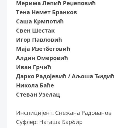
Мерима Лепић Реџеповић
Тена Немет Бранков
Саша Крмпотић
Свен Шестак
Игор Павловић
Маја Изетбеговић
Алдин Омеровић
Иван Грчић
Дарко Радојевић / Аљоша Ђидић
Никола Баће
Стеван Узелац
Инспицијент: Снежана Радованов
Суфлер: Наташа Барбир