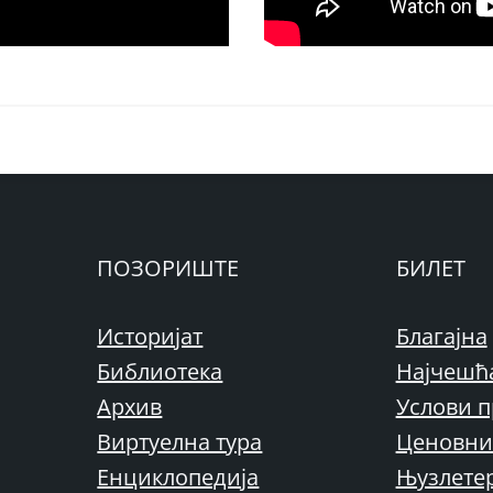
ПОЗОРИШТЕ
БИЛЕТ
Историјат
Благајна
Библиотека
Најчешћ
Архив
Услови п
Виртуелна тура
Ценовни
Енциклопедија
Њузлете