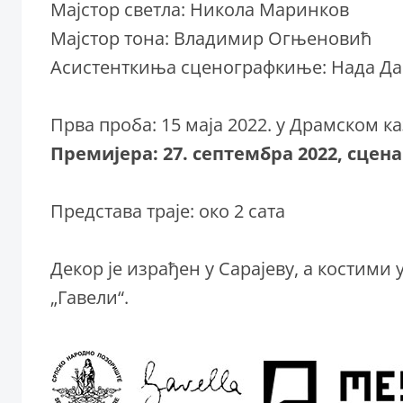
Мајстор светла: Никола Маринков
Мајстор тона: Владимир Огњеновић
Асистенткиња сценографкиње: Нада Д
Прва проба: 15 маја 2022. у Драмском к
Премијера: 27. септембра 2022, сцен
Представа траје: око 2 сата
Декор је израђен у Сарајеву, а костим
„Гавели“.