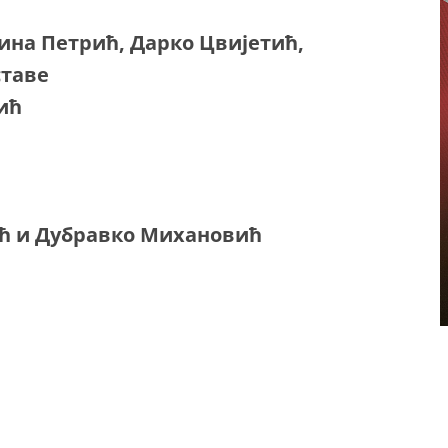
на Петрић, Дарко Цвијетић,
ставе
ић
ћ и Дубравко Михановић