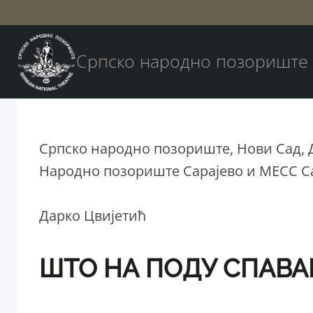
Skip
to
content
Српско народно позориште
Српско народно позориште, Нови Сад, Д
Народно позориште Сарајево и МЕСС С
Дарко Цвијетић
ШТО НА ПОДУ СПАВ