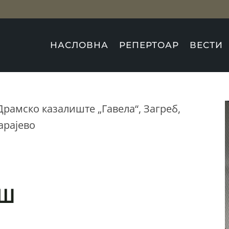
НАСЛОВНА
РЕПЕРТОАР
ВЕСТИ
рамско казалиште „Гавела“, Загреб,
арајево
АШ