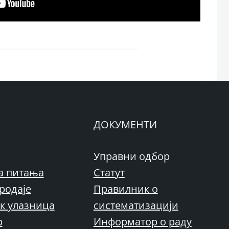
ДОКУМЕНТИ
Управни одбор
а питања
Статут
родаје
Правилник о
к улазница
систематизацији
р
Информатор о раду