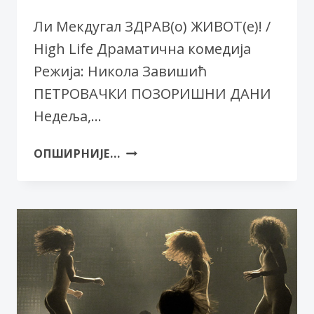
Ли Мекдугал ЗДРАВ(о) ЖИВОТ(е)! /
High Life Драматична комедија
Режија: Никола Завишић
ПЕТРОВАЧКИ ПОЗОРИШНИ ДАНИ
Недеља,…
СНП
ОПШИРНИЈЕ...
У
ГОСТИМА:
ЗДРАВ(О)
ЖИВОТ(Е)!
/
HIGH
LIFE