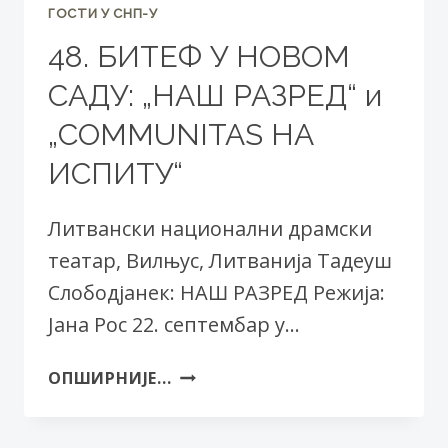
ГОСТИ У СНП-У
48. БИТЕФ У НОВОМ
САДУ: „НАШ РАЗРЕД“ и
„COMМUNITAS НА
ИСПИТУ“
Литвански национални драмски
театар, Вилњус, Литванија Тадеуш
Слободјанек: НАШ РАЗРЕД Режија:
Јана Рос 22. септембар у…
48.
ОПШИРНИЈЕ...
БИТЕФ
У
НОВОМ