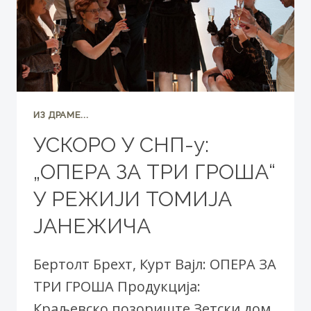
ИЗ ДРАМЕ...
УСКОРО У СНП-у:
„ОПЕРА ЗА ТРИ ГРОША“
У РЕЖИЈИ ТОМИЈА
ЈАНЕЖИЧА
Бертолт Брехт, Курт Вајл: ОПЕРА ЗА
ТРИ ГРОША Продукција:
Краљевско позориште Зетски дом,