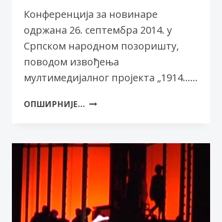
Конференција за новинаре
одржана 26. септембра 2014. у
Српском народном позоришту,
поводом извођења
мултимедијалног пројекта „1914……
1914…
ОПШИРНИЈЕ...
И
ДАЉЕ
–
КОНФЕРЕНЦИЈА
ЗА
НОВИНАРЕ