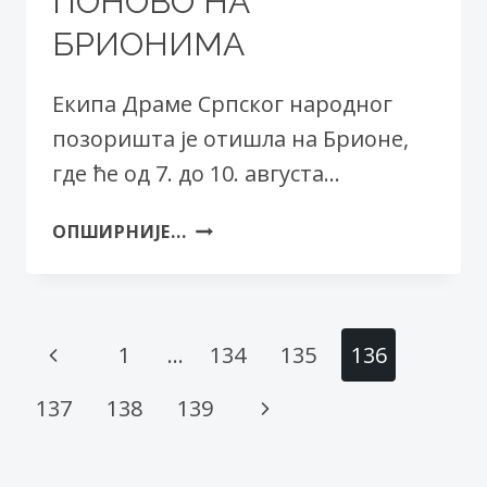
ПОНОВО НА
БРИОНИМА
Екипа Драме Српског народног
позоришта је отишла на Брионе,
где ће од 7. до 10. августа…
„ШЕКСПИР
ОПШИРНИЈЕ...
У
КРЕМЉУ“
ПОНОВО
НА
Page
Previous
1
…
134
135
136
БРИОНИМА
navigation
Page
Next
137
138
139
Page