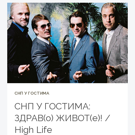
САДУ:
„НАШ
РАЗРЕД“
И
„COMМUNITAS
НА
ИСПИТУ“
СНП У ГОСТИМА
СНП У ГОСТИМА:
ЗДРАВ(о) ЖИВОТ(е)! /
High Life