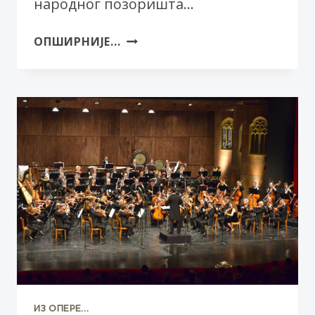
народног позоришта…
БИТЕФ
ОПШИРНИЈЕ...
У
НОВОМ
САДУ
–
КОНФЕРЕНЦИЈА
ЗА
НОВИНАРЕ
ИЗ ОПЕРE...