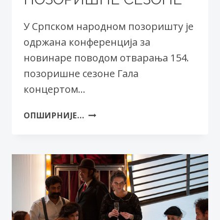
У Српском народном позоришту је
одржана конференција за
новинаре поводом отварања 154.
позоришне сезоне Гала
концертом…
КОНФЕРЕНЦИЈА
ОПШИРНИЈЕ...
ЗА
НОВИНАРЕ
ПОВОДОМ
ОТВАРАЊА
154.
ПОЗОРИШНЕ
СЕЗОНЕ