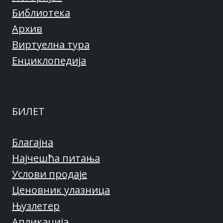
Библиотека
Архив
Виртуелна тура
Енциклопедија
БИЛЕТ
Благајна
Најчешћа питања
Услови продаје
Ценовник улазница
Њузлетер
Апликација