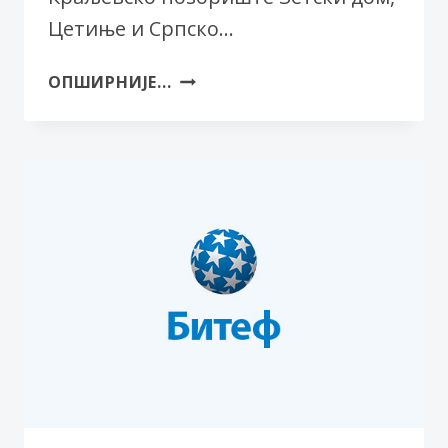
Цетиње и Српско…
УСКОРО
ОПШИРНИЈЕ...
У
СНП-
У:
„ОПЕРА
ЗА
ТРИ
ГРОША“
У
РЕЖИЈИ
ТОМИЈА
ЈАНЕЖИЧА