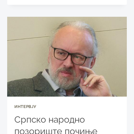
ЈЕ
ГРАНИЦА
ЗА
БАЛЕТ
СНП-
А
ИНТЕРВЈУ
Српско народно
позориште почиње