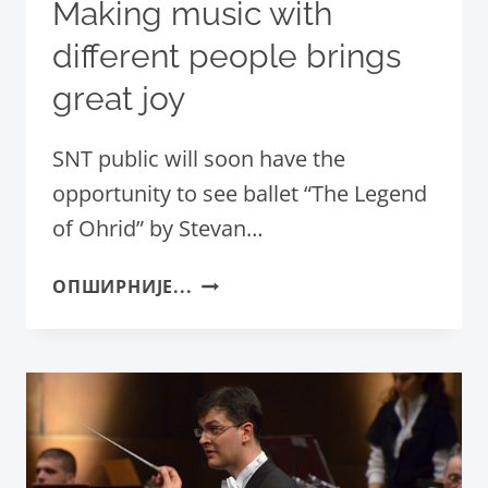
Making music with
different people brings
great joy
SNT public will soon have the
opportunity to see ballet “The Legend
of Ohrid” by Stevan…
АLЕKSАNDАR
ОПШИРНИЈЕ...
KОЈIĆ,
CONDUCTOR
OF
THE
SERBIAN
NATIONAL
THEATRE