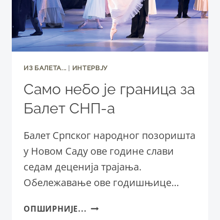
ИЗ БАЛЕТА...
|
ИНТЕРВЈУ
Само небо је граница за
Балет СНП-а
Балет Српског народног позоришта
у Новом Саду ове године слави
седам деценија трајања.
Обележавање ове годишњице…
САМО
ОПШИРНИЈЕ...
НЕБО