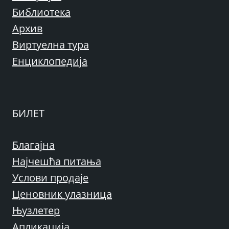
Библиотека
Архив
Виртуелна тура
Енциклопедија
БИЛЕТ
Благајна
Најчешћа питања
Услови продаје
Ценовник улазница
Њузлетер
Апликација