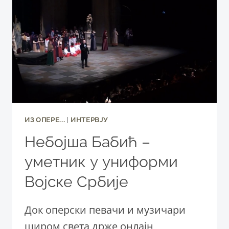
ПОТОМ
„КОПЕЛИЈА“,
А
ДОГОДИНЕ
„МАДАМ
БАТЕРФЛАЈ“
ИЗ ОПЕРE...
|
ИНТЕРВЈУ
Небојша Бабић –
уметник у униформи
Војске Србије
Док оперски певачи и музичари
широм света држе онлајн