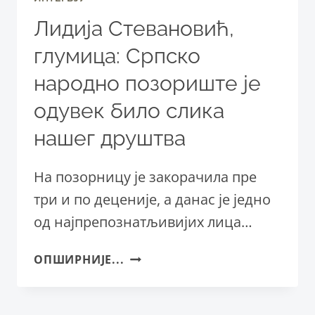
Лидија Стевановић,
глумица: Српско
народно позориште је
одувек било слика
нашег друштва
На позорницу је закорачила пре
три и по деценије, а данас је једно
од најпрепознатљивијих лица…
ЛИДИЈА
ОПШИРНИЈЕ...
СТЕВАНОВИЋ,
ГЛУМИЦА:
СРПСКО