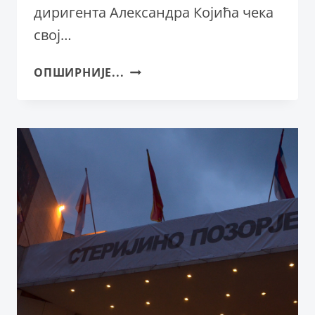
диригента Александра Којића чека
свој…
ИНТЕРВЈУ:
ОПШИРНИЈЕ...
АЛЕКСАНДАР
КОЈИЋ,
ДИРИГЕНТ