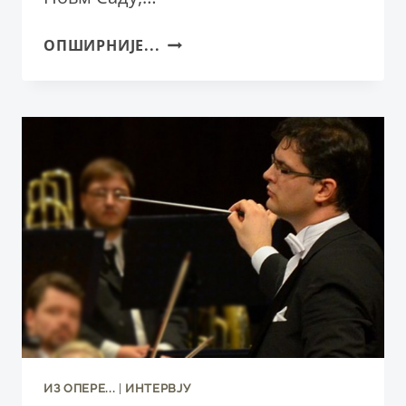
ГЛУМИЦЕ
ОПШИРНИЈЕ...
БОЈАНА
МИЛАНОВИЋ
И
СОЊА
ИСАИЛОВИЋ:
РАДОСТ
ИГРЕ
И
ДРУГЕ
ПРИЧЕ
ИЗ ОПЕРE...
|
ИНТЕРВЈУ