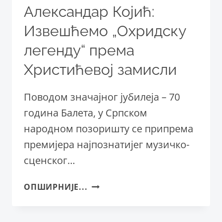
Александар Којић:
Извешћемо „Охридску
легенду“ према
Христићевој замисли
Поводом значајног јубилеја – 70
година Балета, у Српском
народном позоришту се припрема
премијера најпознатијег музичко-
сценског…
АЛЕКСАНДАР
ОПШИРНИЈЕ...
КОЈИЋ:
ИЗВЕШЋЕМО
„ОХРИДСКУ