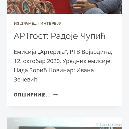
ИЗ ДРАМЕ...
|
ИНТЕРВЈУ
АРТгост: Радоје Чупић
Емисија „Артерија“, РТВ Војводина,
12. октобар 2020. Уредник емисије:
Нада Зорић Новинар: Ивана
Зечевић
АРТГОСТ:
ОПШИРНИЈЕ...
РАДОЈЕ
ЧУПИЋ