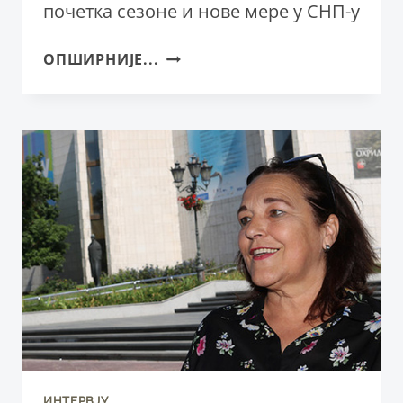
почетка сезоне и нове мере у СНП-у
ИНТЕРВЈУ:
ОПШИРНИЈЕ...
ЗОРАН
ЂЕРИЋ,
УПРАВНИК
СНП-
А
ИНТЕРВЈУ