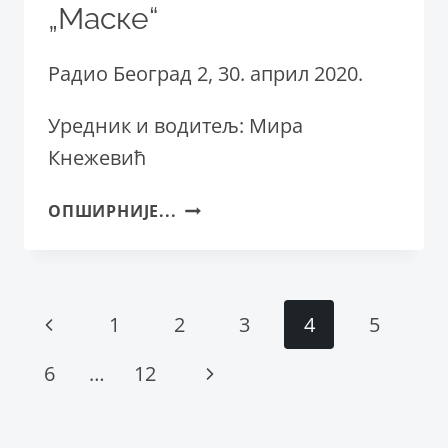
„Маске“
Радио Београд 2, 30. април 2020.
Уредник и водитељ: Мира
Кнежевић
ИНТЕРВЈУ
ОПШИРНИЈЕ...
СА
ИГОРОМ
ПАВЛОВИЋЕМ,
ЕМИСИЈА
Page
Previous
1
2
3
4
5
ПОСВЕЋЕНА
ПОЗОРИШТУ
navigation
Page
Next
6
…
12
„МАСКЕ“
Page