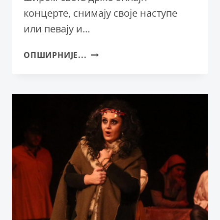
концерте, снимају своје наступе
или певају и…
НЕБОЈША
ОПШИРНИЈЕ...
БАБИЋ
–
УМЕТНИК
У
УНИФОРМИ
ВОЈСКЕ
СРБИЈЕ