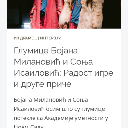
ИЗ ДРАМЕ...
|
ИНТЕРВЈУ
Глумице Бојана
Милановић и Соња
Исаиловић: Радост игре
и друге приче
Бојана Милановић и Соња
Исаиловић осим што су глумице
потекле са Академије уметности у
Новм Саду,…