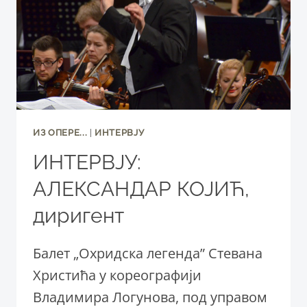
(SNT):
MAKING
MUSIC
WITH
DIFFERENT
PEOPLE
BRINGS
GREAT
ИЗ ОПЕРE...
|
ИНТЕРВЈУ
JOY
ИНТЕРВЈУ:
АЛЕКСАНДАР КОЈИЋ,
диригент
Балет „Охридска легенда” Стевана
Христића у кореографији
Владимира Логунова, под управом