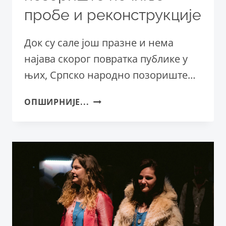
пробе и реконструкције
Док су сале још празне и нема
најава скорог повратка публике у
њих, Српско народно позориште…
СРПСКО
ОПШИРНИЈЕ...
НАРОДНО
ПОЗОРИШТЕ
ПОЧИЊЕ
ПРОБЕ
И
РЕКОНСТРУКЦИЈЕ