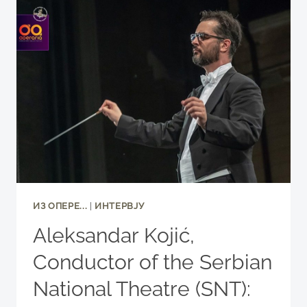
НАРОДНО
ПОЗОРИШТЕ
ЈЕ
ОДУВЕК
БИЛО
СЛИКА
НАШЕГ
ДРУШТВА
ИЗ ОПЕРE...
|
ИНТЕРВЈУ
Аlеksаndаr Kојić,
Conductor of the Serbian
National Theatre (SNT):