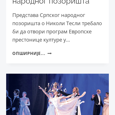
народног позоришта
Представа Српског народног
позоришта о Николи Тесли требало
би да отвори програм Европске
престонице културе у…
ИНТЕРВЈУ:
ОПШИРНИЈЕ...
ЗОРАН
ЂЕРИЋ,
УПРАВНИК
СРПСКОГ
НАРОДНОГ
ПОЗОРИШТА