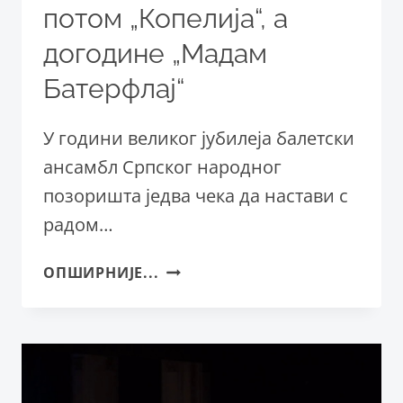
потом „Копелија“, а
догодине „Мадам
Батерфлај“
У години великог јубилеја балетски
ансамбл Српског народног
позоришта једва чека да настави с
радом…
ПЛАНОВИ
ОПШИРНИЈЕ...
БАЛЕТА
СНП:
ПРВО
ПРЕМИЈЕРА
„ОХРИДСКЕ
ЛЕГЕНДЕ“,