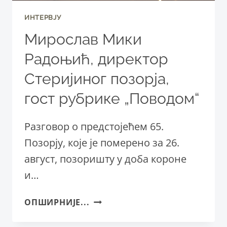
ИНТЕРВЈУ
Мирослав Мики
Радоњић, директор
Стеријиног позорја,
гост рубрике „Поводом“
Разговор о предстојећем 65.
Позорју, које је померено за 26.
август, позоришту у доба короне
и…
МИРОСЛАВ
ОПШИРНИЈЕ...
МИКИ
РАДОЊИЋ,