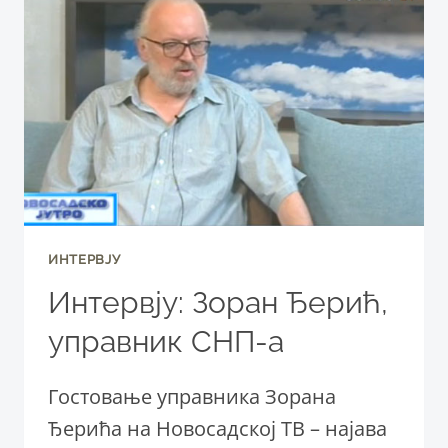
ИНТЕРВЈУ
Интервју: Зоран Ђерић,
управник СНП-а
Гостовање управника Зорана
Ђерића на Новосадској ТВ – најава