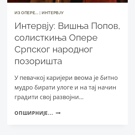
ИЗ ОПЕРE...
|
ИНТЕРВЈУ
Интервју: Вишња Попов,
солисткиња Опере
Српског народног
позоришта
У певачкој каријери веома је битно
мудро бирати улоге и на тај начин
градити свој развојни…
ИНТЕРВЈУ:
ОПШИРНИЈЕ...
ВИШЊА
ПОПОВ,
СОЛИСТКИЊА