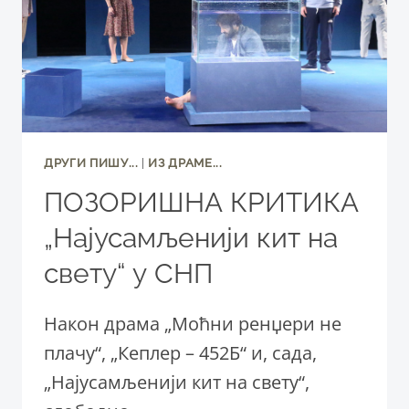
ОД
НАС
ЈЕ
ДОБИО
САМО
МАЛИ
ДЕО
ДРУГИ ПИШУ...
|
ИЗ ДРАМЕ...
ПОЗОРИШНА КРИТИКА
„Најусамљенији кит на
свету“ у СНП
Након драма „Моћни ренџери не
плачу“, „Кеплер – 452Б“ и, сада,
„Најусамљенији кит на свету“,