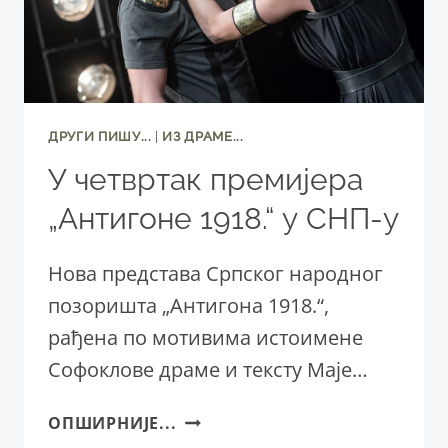
ДРУГИ ПИШУ...
|
ИЗ ДРАМЕ...
У четвртак премијера
„Антигоне 1918.“ у СНП-у
Нова представа Српског народног
позоришта „Антигона 1918.“,
рађена по мотивима истоимене
Софоклове драме и тексту Маје…
У
ОПШИРНИЈЕ...
ЧЕТВРТАК