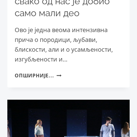
свако од нас је добио
само мали део
Ово је једна веома интензивна
прича о породици, љубави,
блискости, али и о усамљености,
изгубљености и…
ОСЕЋАЊА
ОПШИРНИЈЕ...
СУ
НАЈЈАЧА
СТВАР
НА
ОВОМЕ
СВЕТУ,
А
СВАКО