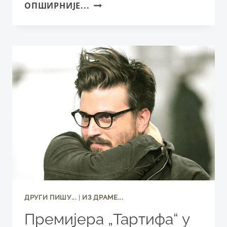
ЉУБАВ
ОПШИРНИЈЕ...
У
ДОБА
РЕВОЛУЦИЈЕ
КОМИЧНИ
БАЛЕТ
„ВРАГОЛАНКA“
НА
СЦЕНИ
СНП
ДРУГИ ПИШУ...
|
ИЗ ДРАМЕ...
Премијера „Тартифа“ у