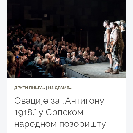
НП
СОМБОР:
„ТАРТИФ“
ПО
РЕЦЕПТУ
ИГОРА
ВУКА
ТОРБИЦЕ
ДРУГИ ПИШУ...
|
ИЗ ДРАМЕ...
Овације за „Антигону
1918.“ у Српском
народном позоришту