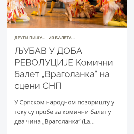
ДРУГИ ПИШУ...
|
ИЗ БАЛЕТА...
ЉУБАВ У ДОБА
РЕВОЛУЦИЈЕ Комични
балет „Враголанкa“ на
сцени СНП
У Српском народном позоришту у
току су пробе за комични балет у
два чина „Враголанкa“ (La…