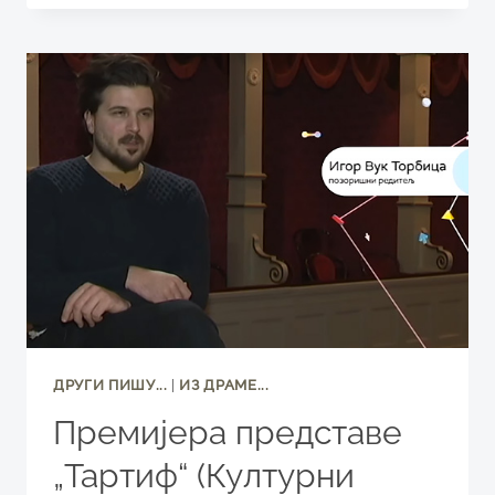
„ТАРТИФ“
У
СНП-
У
ДРУГИ ПИШУ...
|
ИЗ ДРАМЕ...
Премијера представе
„Тартиф“ (Културни