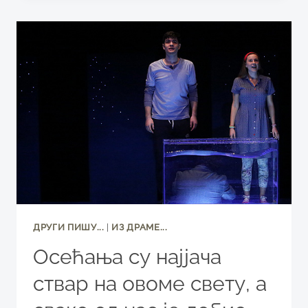
ДАНАС
ДРУГИ ПИШУ...
|
ИЗ ДРАМЕ...
Осећања су најјача
ствар на овоме свету, а