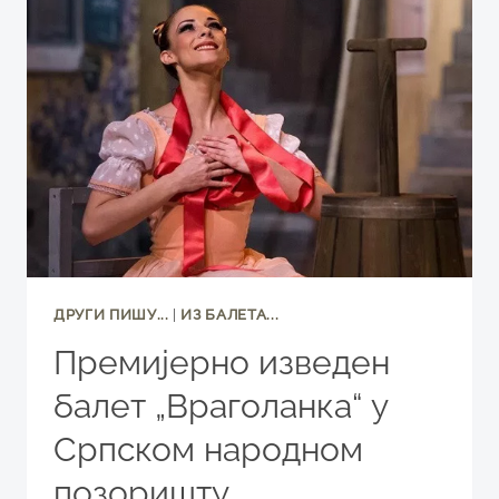
ОД
БЕЛКАНТА
ДО
ПАГАНИНИЈЕВИХ
КОНЦЕРАТА
ДРУГИ ПИШУ...
|
ИЗ БАЛЕТА...
Премијерно изведен
балет „Враголанка“ у
Српском народном
позоришту