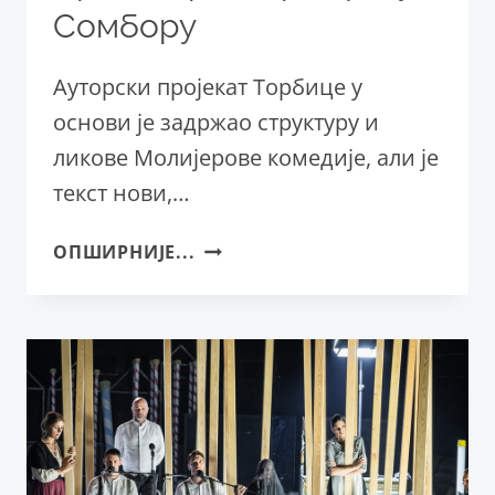
Сомбору
Aуторски пројекат Торбице у
основи је задржао структуру и
ликове Молијерове комедије, али је
текст нови,…
ПРЕМИЈЕРА
ОПШИРНИЈЕ...
„ТАРТИФА“
У
СОМБОРУ