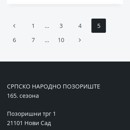
ПРЕМИЈЕРА
„АНТИГОНЕ
1918.“
Page
Previous
1
…
3
4
5
У
СНП-
navigation
Page
Next
6
7
…
10
У
Page
СРПСКО НАРОДНО ПОЗОРИШТЕ
165. сезона
Позоришни трг 1
21101 Нови Сад