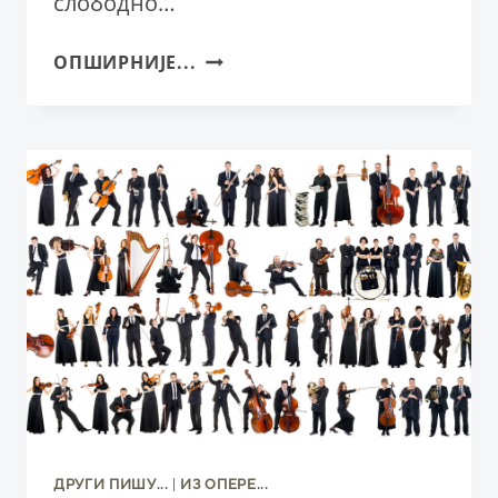
слободно…
ПОЗОРИШНА
ОПШИРНИЈЕ...
КРИТИКА
„НАЈУСАМЉЕНИЈИ
КИТ
НА
СВЕТУ“
У
СНП
ДРУГИ ПИШУ...
|
ИЗ ОПЕРE...