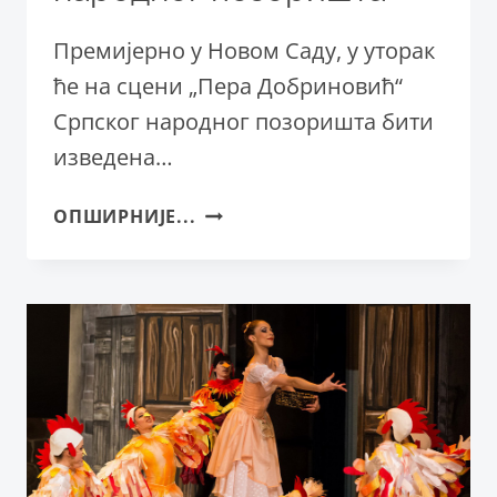
Премијерно у Новом Саду, у уторак
ће на сцени „Пера Добриновић“
Српског народног позоришта бити
изведена…
„ТАРТИФ“
ОПШИРНИЈЕ...
ПРЕМИЈЕРНО
НА
СЦЕНИ
СРПСКОГ
НАРОДНОГ
ПОЗОРИШТА