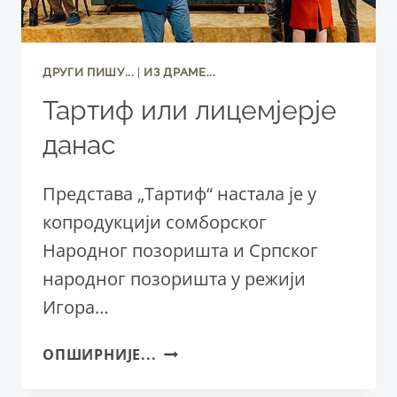
ДРУГИ ПИШУ...
|
ИЗ ДРАМЕ...
Тартиф или лицемјерје
данас
Представа „Тартиф“ настала је у
копродукцији сомборског
Народног позоришта и Српског
народног позоришта у режији
Игора…
ТАРТИФ
ОПШИРНИЈЕ...
ИЛИ
ЛИЦЕМЈЕРЈЕ