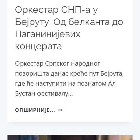
Оркестар СНП-а у
Бејруту: Од белканта до
Паганинијевих
концерата
Оркестар Српског народног
позоришта данас креће пут Бејрута,
где ће наступити на познатом Ал
Бустан фестивалу…
ОРКЕСТАР
ОПШИРНИЈЕ...
СНП-
А
У
БЕЈРУТУ: