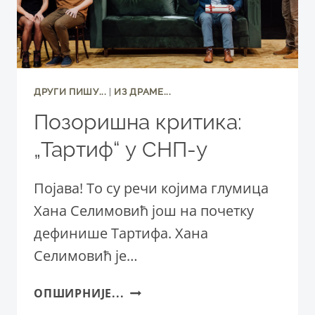
ДРУГИ ПИШУ...
|
ИЗ ДРАМЕ...
Позоришна критика:
„Тартиф“ у СНП-у
Појава! То су речи којима глумица
Хана Селимовић још на почетку
дефинише Тартифа. Хана
Селимовић је…
ПОЗОРИШНА
ОПШИРНИЈЕ...
КРИТИКА: