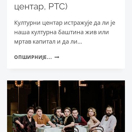
центар, РТС)
Културни центар истражује да ли је
наша културна баштина жив или
мртав капитал и да ли…
ПРЕМИЈЕРА
ОПШИРНИЈЕ...
ПРЕДСТАВЕ
„ТАРТИФ“
(КУЛТУРНИ
ЦЕНТАР,
РТС)