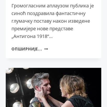
Громогласним аплаузом публика је
синоћ поздравила фантастичну
глумачку поставу након изведене
премијере нове представе
„Антигона 1918“…
ОВАЦИЈЕ
ОПШИРНИЈЕ...
ЗА
„АНТИГОНУ
1918.“
У
СРПСКОМ
НАРОДНОМ
ПОЗОРИШТУ