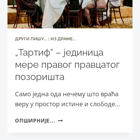
ДРУГИ ПИШУ...
|
ИЗ ДРАМЕ...
„Тартиф“ – јединица
мере правог правцатог
позоришта
Само једна ода нечему што враћа
веру у простор истине и слободе…
„ТАРТИФ“
ОПШИРНИЈЕ...
–
ЈЕДИНИЦА