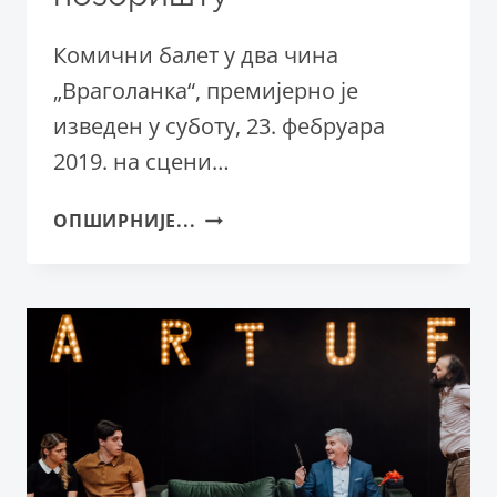
Комични балет у два чина
„Враголанка“, премијерно је
изведен у суботу, 23. фебруара
2019. на сцени…
ПРЕМИЈЕРНО
ОПШИРНИЈЕ...
ИЗВЕДЕН
БАЛЕТ
„ВРАГОЛАНКА“
У
СРПСКОМ
НАРОДНОМ
ПОЗОРИШТУ