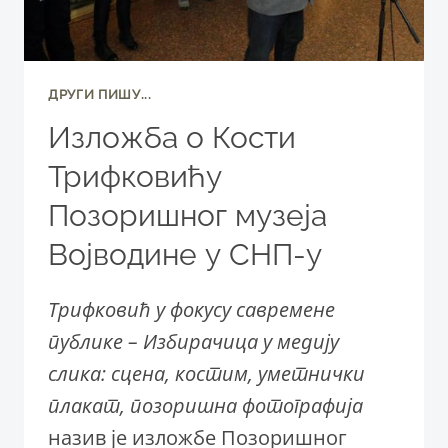
ДРУГИ ПИШУ...
Изложба о Кости
Трифковићу
Позоришног музеја
Војводине у СНП-у
Трифковић у фокусу савремене
публике – Избирачица у медију
слика: сцена, костим, уметнички
плакат, позоришна фотографија
назив је изложбе Позоришног