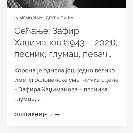
IN MEMORIAM
|
ДРУГИ ПИШУ...
Сећање: Зафир
Хаџиманов (1943 – 2021),
песник, глумац, певач…
Корона је однела још једно велико
име југословенске уметничке сцене
– Зафира Хаџиманова – песника,
глумца,…
СЕЋАЊЕ:
ОПШИРНИЈЕ...
ЗАФИР
ХАЏИМАНОВ