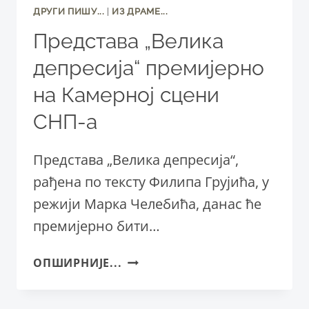
ДРУГИ ПИШУ...
|
ИЗ ДРАМЕ...
Представа „Велика
депресија“ премијерно
на Камерној сцени
СНП-а
Представа „Велика депресија“,
рађена по тексту Филипа Грујића, у
режији Марка Челебића, данас ће
премијерно бити…
ПРЕДСТАВА
ОПШИРНИЈЕ...
„ВЕЛИКА
ДЕПРЕСИЈА“