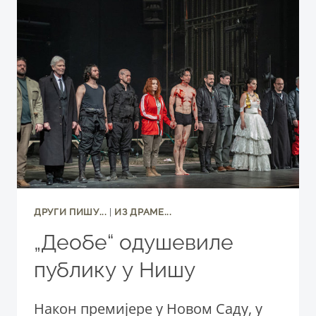
СНП-
У:
ПРИНЦЕЗА
МЕСЕЦА
НА
ПЛАНЕТИ
ЗЕМЉИ
ДРУГИ ПИШУ...
|
ИЗ ДРАМЕ...
„Деобе“ одушевиле
публику у Нишу
Након премијере у Новом Саду, у