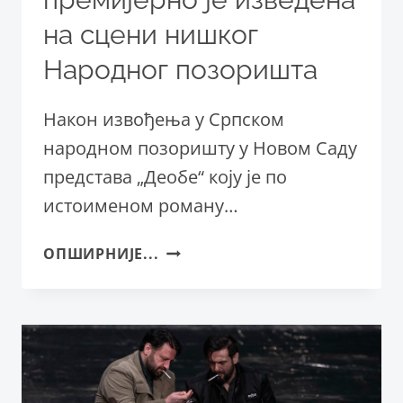
на сцени нишког
Народног позоришта
Након извођења у Српском
народном позоришту у Новом Саду
представа „Деобе“ коју је по
истоименом роману…
ПРЕДСТАВА
ОПШИРНИЈЕ...
„ДЕОБЕ“
ПРЕМИЈЕРНО
ЈЕ
ИЗВЕДЕНА
НА
СЦЕНИ