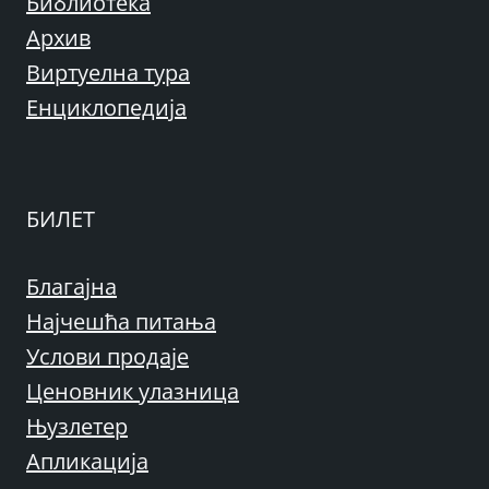
Библиотека
Архив
Виртуелна тура
Енциклопедија
БИЛЕТ
Благајна
Најчешћа питања
Услови продаје
Ценовник улазница
Њузлетер
Апликација