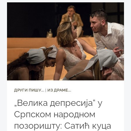
НИШТА
ДРУГО
НЕГО
ДА
ЖИВИМО
ОНАКО
КАКО
БИСМО
ЖЕЛЕЛИ
ДА
ЖИВИМО
ПОНОВО
ДРУГИ ПИШУ...
|
ИЗ ДРАМЕ...
„Велика депресија“ у
Српском народном
позоришту: Сатић куца