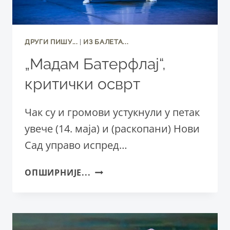
ДРУГИ ПИШУ...
|
ИЗ БАЛЕТА...
„Мадам Батерфлај“,
критички осврт
Чак су и громови устукнули у петак
увече (14. маја) и (раскопани) Нови
Сад управо испред…
„МАДАМ
ОПШИРНИЈЕ...
БАТЕРФЛАЈ“,
КРИТИЧКИ
ОСВРТ