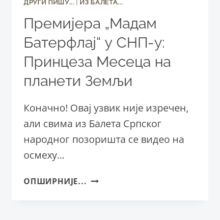
ДРУГИ ПИШУ...
|
ИЗ БАЛЕТА...
Премијера „Мадам
Батерфлај“ у СНП-у:
Принцеза Месеца на
планети Земљи
Коначно! Овај узвик није изречен,
али свима из Балета Српског
народног позоришта се видео на
осмеху…
ПРЕМИЈЕРА
ОПШИРНИЈЕ...
„МАДАМ
БАТЕРФЛАЈ“
У