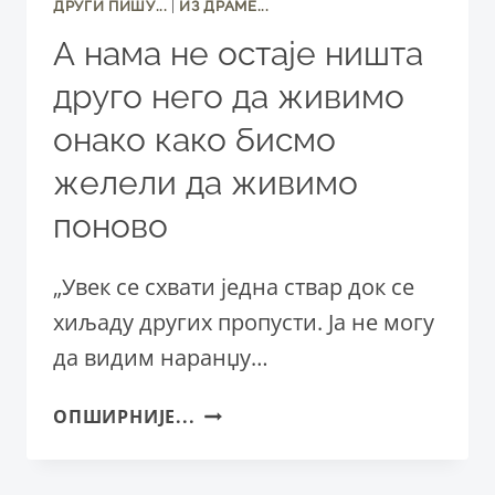
ДРУГИ ПИШУ...
|
ИЗ ДРАМЕ...
А нама не остаје ништа
друго него да живимо
онако како бисмо
желели да живимо
поново
„Увек се схвати једна ствар док се
хиљаду других пропусти. Ја не могу
да видим наранџу…
А
ОПШИРНИЈЕ...
НАМА
НЕ
ОСТАЈЕ