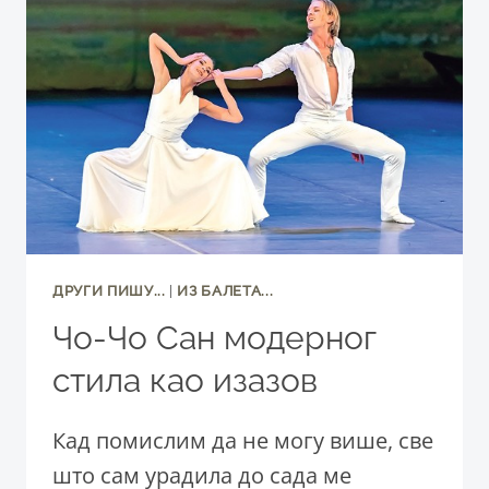
ДРУГИ ПИШУ...
|
ИЗ БАЛЕТА...
Чо-Чо Сан модерног
стила као изазов
Кад помислим да не могу више, све
што сам урадила до сада ме