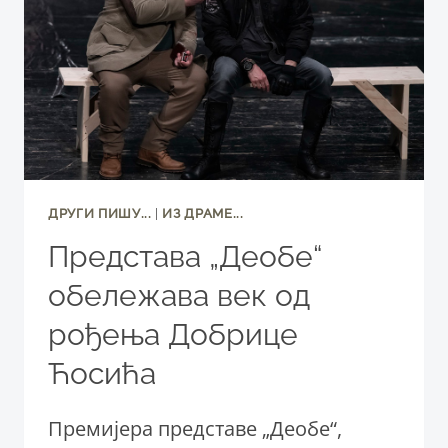
НИШКОГ
НАРОДНОГ
ПОЗОРИШТА
ДРУГИ ПИШУ...
|
ИЗ ДРАМЕ...
Представа „Деобе“
обележава век од
рођења Добрице
Ћосића
Премијера представе „Деобе“,