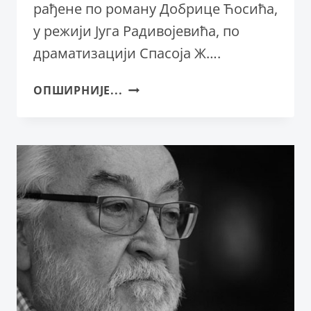
рађене по роману Добрице Ћосића,
у режији Југа Радивојевића, по
драматизацији Спасоја Ж….
ПРЕДСТАВА
ОПШИРНИЈЕ...
„ДЕОБЕ“
ОБЕЛЕЖАВА
ВЕК
ОД
РОЂЕЊА
ДОБРИЦЕ
ЋОСИЋА