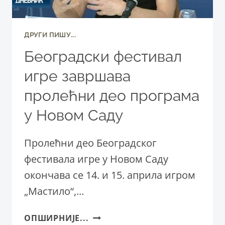
ДРУГИ ПИШУ...
Београдски фестивал
игре завршава
пролећни део програма
у Новом Саду
Пролећни део Београдског
фестивала игре у Новом Саду
окончава се 14. и 15. априла игром
„Мастило“,…
БЕОГРАДСКИ
ОПШИРНИЈЕ...