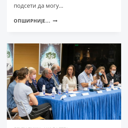
подсети да могу…
ЧО-
ОПШИРНИЈЕ...
ЧО
САН
МОДЕРНОГ
СТИЛА
КАО
ИЗАЗОВ