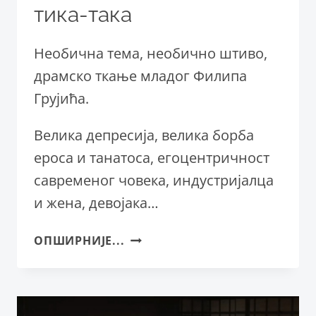
тика-така
Необична тема, необично штиво,
драмско ткање младог Филипа
Грујића.
Велика депресија, велика борба
ероса и танатоса, егоцентричност
савременог човека, индустријалца
и жена, девојака…
„ВЕЛИКА
ОПШИРНИЈЕ...
ДЕПРЕСИЈА“
У
СРПСКОМ
НАРОДНОМ