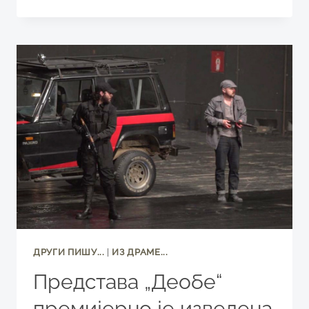
ФЕСТИВАЛ
ИГРЕ
ЗАВРШАВА
ПРОЛЕЋНИ
ДЕО
ПРОГРАМА
У
НОВОМ
САДУ
ДРУГИ ПИШУ...
|
ИЗ ДРАМЕ...
Представа „Деобе“
премијерно је изведена