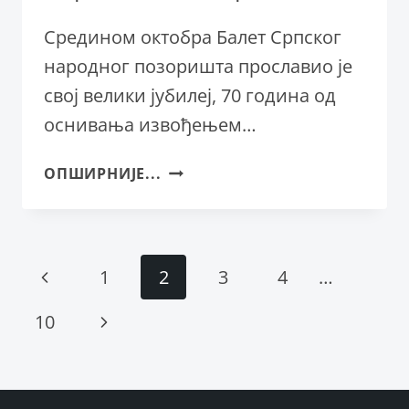
Средином октобра Балет Српског
народног позоришта прославио је
свој велики јубилеј, 70 година од
оснивања извођењем…
СЕДАМДЕСЕТ
ОПШИРНИЈЕ...
ГОДИНА
БАЛЕТА
СРПСКОГ
НАРОДНОГ
Page
Previous
1
2
3
4
…
ПОЗОРИШТА
navigation
Page
Next
10
Page