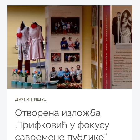
(1943
–
2021),
ПЕСНИК,
ГЛУМАЦ,
ПЕВАЧ…
ДРУГИ ПИШУ...
Отворена изложба
„Трифковић у фокусу
савремене публике“