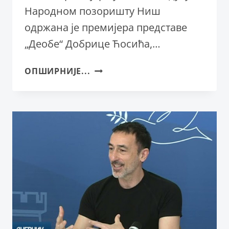
Народном позоришту Ниш
одржана је премијера представе
„Деобе“ Добрице Ћосића,…
„ДЕОБЕ“
ОПШИРНИЈЕ...
ОДУШЕВИЛЕ
ПУБЛИКУ
У
НИШУ