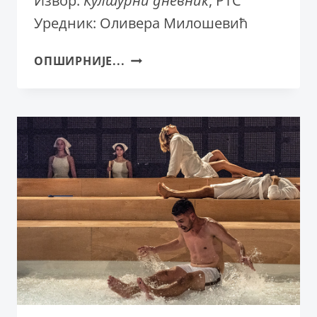
Извор:
Културни дневник
, РТС
Уредник: Оливера Милошевић
ПРЕДСТАВА
ОПШИРНИЈЕ...
„ВЕЛИКА
ДЕПРЕСИЈА“
ПРЕМИЈЕРНО
ИЗВЕДЕНА
У
СНП-
У