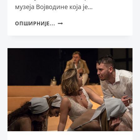
музеја Војводине која је…
ИЗЛОЖБА
ОПШИРНИЈЕ...
О
КОСТИ
ТРИФКОВИЋУ
ПОЗОРИШНОГ
МУЗЕЈА
ВОЈВОДИНЕ
У
СНП-
У