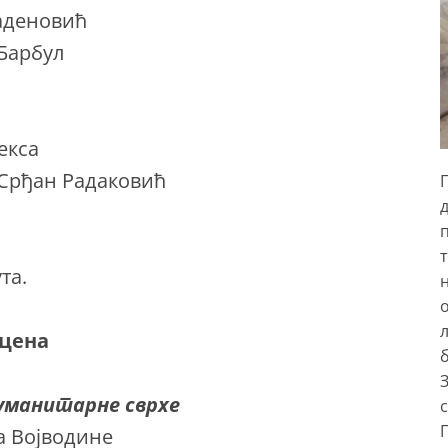
ладеновић
 Барбул
екса
 Срђан Радаковић
та.
сцена
б
хуманитарне сврхе
с
а Војводине