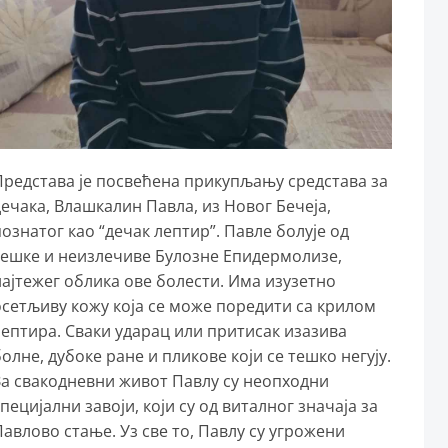
Представа је посвећена прикупљању средстава за
дечака, Влашкалин Павла, из Новог Бечеја,
познатог као “дечак лептир”. Павле болује од
тешке и неизлечиве Булозне Епидермолизе,
најтежег облика ове болести. Има изузетно
осетљиву кожу која се може поредити са крилом
лептира. Сваки ударац или притисак изазива
олне, дубоке ране и пликове који се тешко негују.
За свакодневни живот Павлу су неопходни
пецијални завоји, који су од виталног значаја за
Павлово стање. Уз све то, Павлу су угрожени