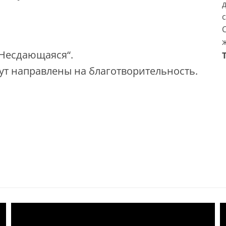
ж
,Несдающаяся“.
дут направлены на благотворительность.