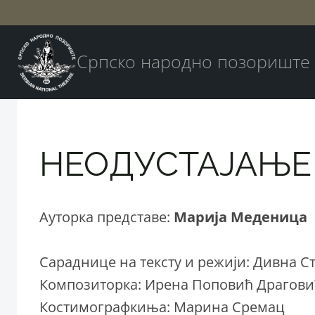
Skip
to
content
Српско народно позориште
НЕОДУСТАЈАЊЕ
Ауторка представе:
Марија Меденица
Сараднице на тексту и режији: Дивна Ст
Композиторка: Ирена Поповић Драгови
Костимографкиња: Марина Сремац