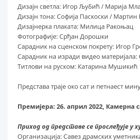
Дизајн светла: Игор Љубић / Марија М
Дизајн тона: Софија Паскоски / Мартин
Дизајнерка плаката: Милица Ракоњац
Фотографије: Срђан Дорошки
Сарадник на сценском покрету: Игор Гр
Сарадник на изради видео материјала:
Титлови на руском: Катарина Мушикић
Представа траје око сат и петнаест мину
Премијера: 26. април 2022, Камернa 
Приход од представе се прослеђује у 
Организација: Савез драмских уметник