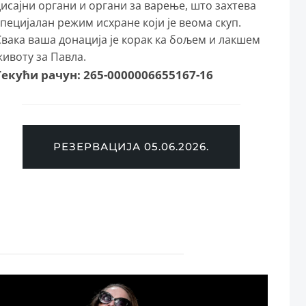
дисајни органи и органи за варење, што захтева
специјалан режим исхране који је веома скуп.⁣
Свака ваша донација је корак ка бољем и лакшем
ивоту за Павла. ⁣
Текући рачун: 265-0000006655167-16
РЕЗЕРВАЦИЈА 05.06.2026.