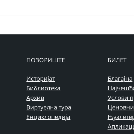
ПОЗОРИШТЕ
БИЛЕТ
Историјат
Благајна
Библиотека
Најчешћ
Архив
Услови п
Виртуелна тура
Ценовни
Енциклопедија
Њузлете
Апликац