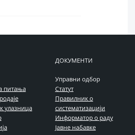
ДОКУМЕНТИ
Управни одбор
а питања
Статут
родаје
Правилник о
к улазница
систематизацији
р
Информатор о раду
ија
Јавне набавке