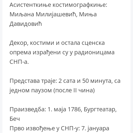
Асистенткиње костимографкиње:
Миљана Милијашевић, Миња
Давидовић
Декор, костими и остала сценска
опрема израђени су у радионицама
СНП-а.
Представа траје: 2 сата и 50 минута, са
једном паузом (после II чина)
Праизведба: 1. маја 1786, Бургтеатар,
Беч
Прво извођење у СНП-у: 7. јануара