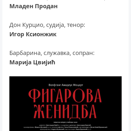
Младен Продан
Дон Курцио, судија, тенор:
Игор Ксионжик
Барбарина, служавка, сопран:
Марија Цвијић