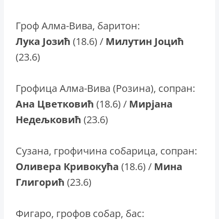
Гроф Алма-Вива, баритон:
Лука Јозић
(18.6) /
Милутин Јоцић
(23.6)
Грофица Алма-Вива (Розина), сопран:
Ана Цветковић
(18.6) /
Мирјана
Недељковић
(23.6)
Сузана, грофичина собарица, сопран:
Оливера Кривокућа
(18.6) /
Мина
Глигорић
(23.6)
Фигаро, грофов собар, бас: