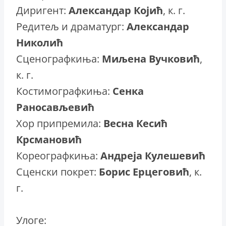
Диригент:
Александар Којић
, к. г.
Редитељ и драматург:
Александар
Николић
Сценографкиња:
Миљена Вучковић
,
к. г.
Костимографкиња:
Сенка
Раносављевић
Хор припремила:
Весна Кесић
Крсмановић
Кореографкиња:
Андреја Кулешевић
Сценски покрет:
Борис Ерцеговић
, к.
г.
Улоге: