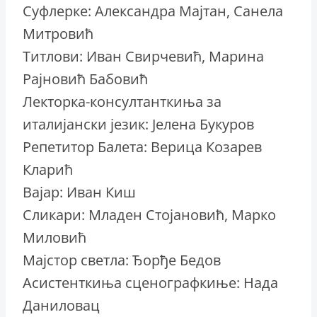
Суфлерке: Александра Мајтан, Санела
Митровић
Титлови: Иван Свирчевић, Марина
Рајновић Бабовић
Лекторка-консултанткиња за
италијански језик: Јелена Букуров
Репетитор Балета: Верица Козарев
Кларић
Вајар: Иван Киш
Сликари: Младен Стојановић, Марко
Миловић
Мајстор светла: Ђорђе Бедов
Асистенткиња сценографкиње: Нада
Даниловац