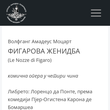
Skip
to
content
Волфганг Амадеус Моцарт
ФИГАРОВА ЖЕНИДБА
(Le Nozze di Figaro)
комична опера у четири чина
Либрето: Лоренцо да Понте, према
комедији Пјер-Огистена Карона де
Бомаршеа