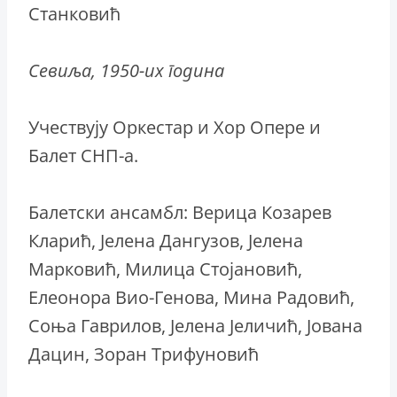
Станковић
Севиља, 1950-их година
Учествују Оркестар и Хор Опере и
Балет СНП-а.
Балетски ансамбл: Верица Козарев
Кларић, Јелена Дангузов, Јелена
Марковић, Милица Стојановић,
Елеонора Вио-Генова, Мина Радовић,
Соња Гаврилов, Јелена Јеличић, Јована
Дацин, Зоран Трифуновић