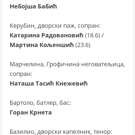
Небојша Бабић
Керубин, дворски паж, сопран:
Катарина Радовановић
(18.6) /
Мартина Кољеншић
(23.6)
Марчелина, Грофичина неговатељица,
сопран:
Наташа Тасић Кнежевић
Бартоло, батлер, бас:
Горан Крнета
Базилио, дворски капелник, тенор: