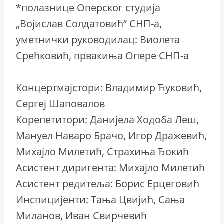
*полазнице Оперског студија
„Војислав Солдатовић“ СНП-а,
уметнички руководилац: Виолета
Срећковић, првакиња Опере СНП-а
Концертмајстори: Владимир Ћуковић,
Сергеј Шаповалов
Корепетитори: Данијела Ходоба Леш,
Мануел Наваро Брачо, Игор Дражевић,
Михајло Милетић, Страхиња Ђокић
Асистент диригента: Михајло Милетић
Асистент редитеља: Борис Ерцеговић
Инспицијенти: Тања Цвијић, Сања
Миланов, Иван Свирчевић