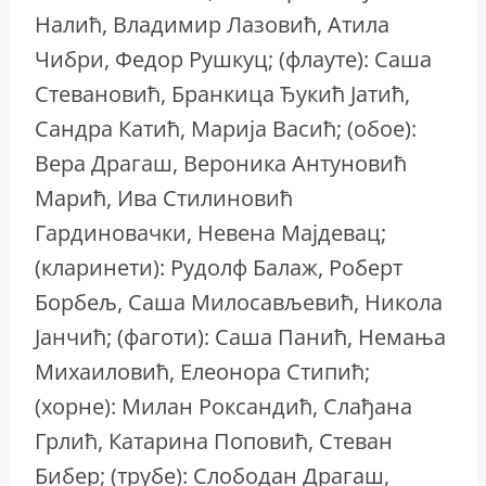
Налић, Владимир Лазовић, Атила
Чибри, Федор Рушкуц; (флауте): Саша
Стевановић, Бранкица Ђукић Јатић,
Сандра Катић, Марија Васић; (обое):
Вера Драгаш, Вероника Антуновић
Марић, Ива Стилиновић
Гардиновачки, Невена Мајдевац;
(кларинети): Рудолф Балаж, Роберт
Борбељ, Саша Милосављевић, Никола
Јанчић; (фаготи): Саша Панић, Немања
Михаиловић, Елеонора Стипић;
(хорне): Милан Роксандић, Слађана
Грлић, Катарина Поповић, Стеван
Бибер; (трубе): Слободан Драгаш,