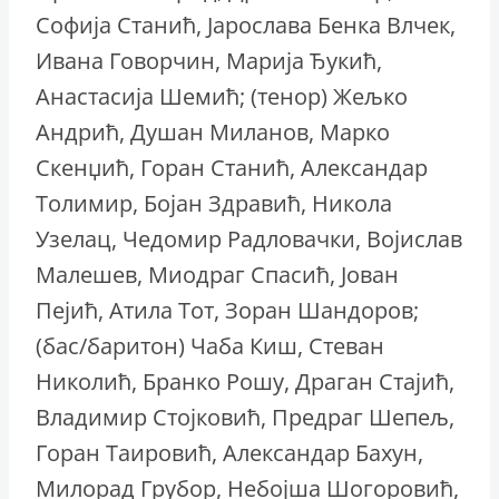
Софија Станић, Јарослава Бенка Влчек,
Ивана Говорчин, Марија Ђукић,
Анастасија Шемић; (тенор) Жељко
Андрић, Душан Миланов, Марко
Скенџић, Горан Станић, Александар
Толимир, Бојан Здравић, Никола
Узелац, Чедомир Радловачки, Војислав
Малешев, Миодраг Спасић, Јован
Пејић, Атила Тот, Зоран Шандоров;
(бас/баритон) Чаба Киш, Стеван
Николић, Бранко Рошу, Драган Стајић,
Владимир Стојковић, Предраг Шепељ,
Горан Таировић, Александар Бахун,
Милорад Грубор, Небојша Шогоровић,