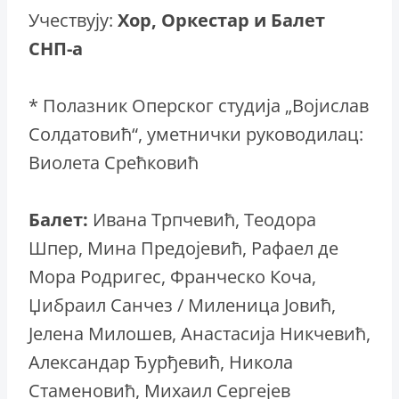
Учествују:
Хор, Оркестар и Балет
СНП-а
* Полазник Оперског студија „Војислав
Солдатовић“, уметнички руководилац:
Виолета Срећковић
Балет:
Ивана Трпчевић, Теодора
Шпер, Мина Предојевић, Рафаел де
Мора Родригес, Франческо Коча,
Џибраил Санчез / Миленица Јовић,
Јелена Милошев, Анастасија Никчевић,
Александар Ђурђевић, Никола
Стаменовић, Михаил Сергејев