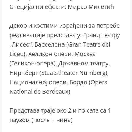
Специјални ефекти: Мирко Милетић
Декор и костими израђени за потребе
реализације представа у: Гранд театру
„Лисео“, Барселона (Gran Teatre del
Liceu), Хеликон опери, Москва
(Геликон-опера), Државном театру,
Нирнберг (Staatstheater Nurnberg),
Националној опери, Бордо (Opera
National de Bordeaux)
Представа траје око 2 и по сата са 1
паузом (после II чина)