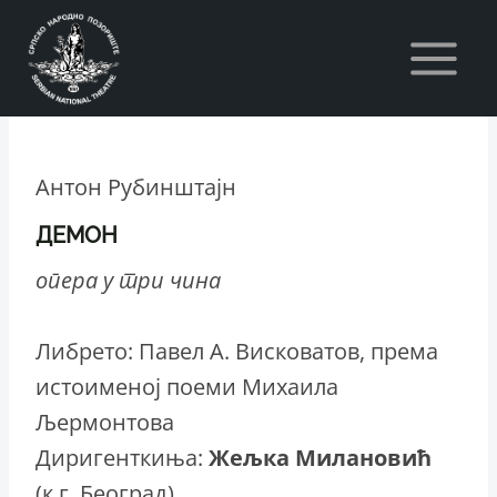
Skip
to
content
Антон Рубинштајн
ДЕМОН
опера у три чина
Либрето: Павел А. Висковатов, према
истоименој поеми Михаила
Љермонтова
Диригенткиња:
Жељка Милановић
(к.г. Београд)