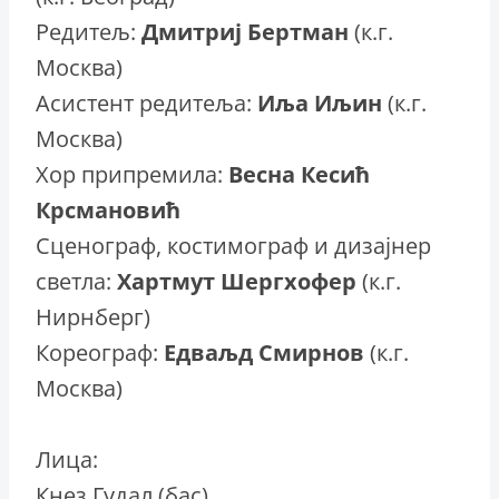
Редитељ:
Дмитриј Бертман
(к.г.
Москва)
Асистент редитеља:
Иља Иљин
(к.г.
Москва)
Хор припремила:
Весна Кесић
Крсмановић
Сценограф, костимограф и дизајнер
светла:
Хартмут Шергхофер
(к.г.
Нирнберг)
Кореограф:
Едваљд Смирнов
(к.г.
Москва)
Лица:
Кнез Гудал (бас)