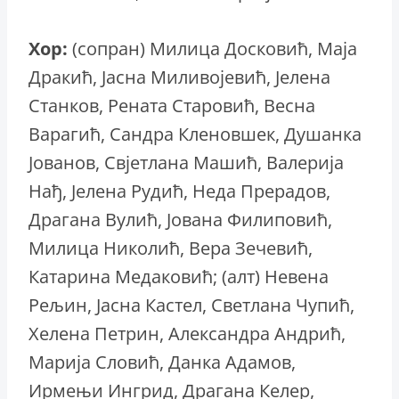
Хор:
(сопран) Милица Досковић, Маја
Дракић, Јасна Миливојевић, Јелена
Станков, Рената Старовић, Весна
Варагић, Сандра Кленовшек, Душанка
Јованов, Свјетлана Машић, Валерија
Нађ, Јелена Рудић, Неда Прерадов,
Драгана Вулић, Јована Филиповић,
Милица Николић, Вера Зечевић,
Катарина Медаковић; (алт) Невена
Рељин, Јасна Кастел, Светлана Чупић,
Хелена Петрин, Александра Андрић,
Марија Словић, Данка Адамов,
Ирмењи Ингрид, Драгана Келер,