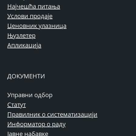
Најчешћа питања
Услови продаје
Ценовник улазница
Њузлетер
Апликација
ДОКУМЕНТИ
Управни одбор
Статут
Правилник о систематизацији
Информатор о раду
Јавне набавке