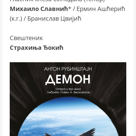
Михаило Славнић
* / Ермин Ашћерић
(к.г.) / Бранислав Цвијић
Свештеник
Страхиња Ђокић