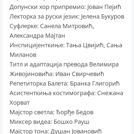
Допунски хор припремио: Јован Пејић
Лекторка за руски језик: Јелена Букуров
Суфлерке: Санела Митровић,
Александра Мајтан
Инспицијенткиње: Тања Цвијић, Сања
Миланов
Титл и адаптација превода Велимира
Живојиновића: Иван Свирчевић
Репетиторка Балета: Бранка Глигорић
Асистенткиња костимографа: Снежана
Хорват
Мајстор светла: Ђорђе Бедов
Миксер видеа: Бошко Рауш
Мајстор тона: Душан Јовановић