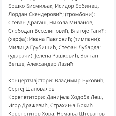
Бошко Бисмиљак, Исидор Бобинец,
Лордан Скендеровић; (тромбони):
Стеван Драгаш, Никола Миланов,
Слободан Веселиновић, Благоје Гагић;
(харфа): Ивана Павловић; (тимпани):
Милица Грубишић, Стефан Лубарда;
(ударачи): Јелена Рашковић, Золтан
Вегше, Александар Лазић
Концертмајстори: Владимир Ђуковић,
Сергеј Шаповалов
Корепетитори: Данијела Ходоба Леш,
Игор Дражевић, Страхиња Ђокић
Корепетитор Хора: Немања Штеванов