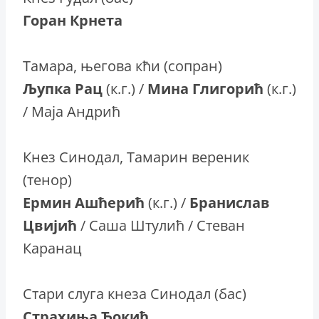
Горан Крнета
Тамара, његова кћи (сопран)
Љупка Рац
(к.г.) /
Мина Глигорић
(к.г.)
/ Маја Андрић
Кнез Синодал, Тамарин вереник
(тенор)
Ермин Ашћерић
(к.г.) /
Бранислав
Цвијић
/ Саша Штулић / Стеван
Каранац
Стари слуга кнеза Синодал (бас)
Страхиња Ђокић