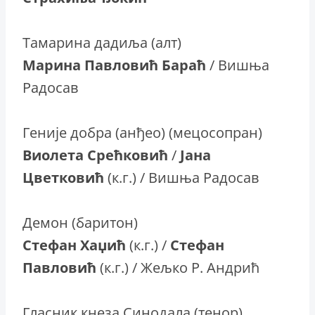
Тамарина дадиља (алт)
Марина Павловић Бараћ
/ Вишња
Радосав
Геније добра (анђео) (мецосопран)
Виолета Срећковић
/
Јана
Цветковић
(к.г.) / Вишња Радосав
Демон (баритон)
Стефан Хаџић
(к.г.) /
Стефан
Павловић
(к.г.) / Жељко Р. Андрић
Гласник кнеза Синодала (тенор)