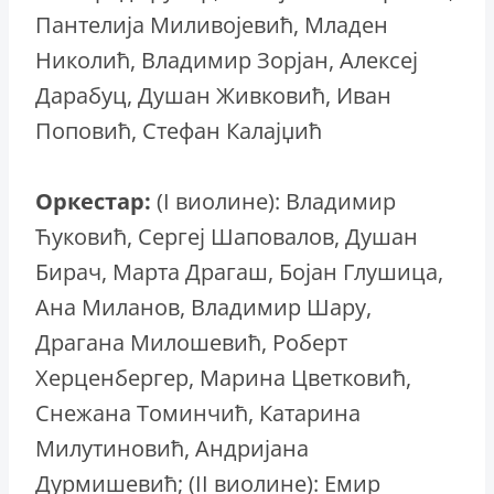
Пантелија Миливојевић, Младен
Николић, Владимир Зорјан, Алексеј
Дарабуц, Душан Живковић, Иван
Поповић, Стефан Калајџић
Оркестар:
(I виолине): Владимир
Ћуковић, Сергеј Шаповалов, Душан
Бирач, Марта Драгаш, Бојан Глушица,
Ана Миланов, Владимир Шару,
Драгана Милошевић, Роберт
Херценбергер, Марина Цветковић,
Снежана Томинчић, Катарина
Милутиновић, Андријана
Дурмишевић; (II виолине): Емир