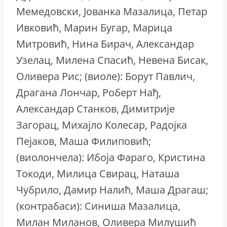
Мемедовски, Јованка Мазалица, Петар
Ивковић, Марин Бугар, Марица
Митровић, Нина Бирач, Александар
Узелац, Милена Спасић, Невена Бисак,
Оливера Рис; (виоле): Борут Павлич,
Драгана Лончар, Роберт Нађ,
Александар Станков, Димитрије
Загорац, Михајло Колесар, Радојка
Пејаков, Маша Филиповић;
(виолончела): Ибоја Фараго, Кристина
Токоди, Милица Свирац, Наташа
Чубрило, Дамир Налић, Маша Драгаш;
(контрабаси): Синиша Мазалица,
Милан Миланов, Оливера Милушић