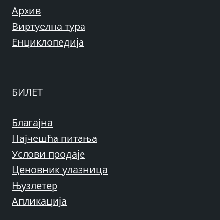
Архив
Виртуелна тура
Енциклопедија
БИЛЕТ
Благајна
Најчешћа питања
Услови продаје
Ценовник улазница
Њузлетер
Апликација