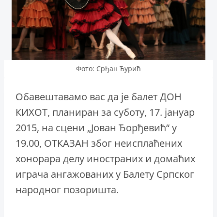
Фото: Срђан Ђурић
Обавештавамо вас да је балет ДОН
КИХОТ, планиран за суботу, 17. јануар
2015, на сцени „Јован Ђорђевић“ у
19.00, ОТКАЗАН због неисплаћених
хонорара делу иностраних и домаћих
играча ангажованих у Балету Српског
народног позоришта.