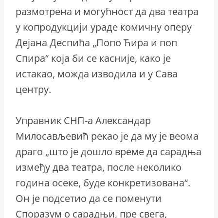
размотрена и могућност да два театра
у копродукцији ураде комичну оперу
Дејана Деспића „Попо Ћира и поп
Спира“ која би се касније, како је
истакао, можда изводила и у Сава
центру.
Управник СНП-а Александар
Милосављевић рекао је да му је веома
драго „што је дошло време да сарадња
између два театра, после неколико
година осеке, буде конкретизована“.
Он је подсетио да се поменути
Споразум о сарадњи, пре свега,