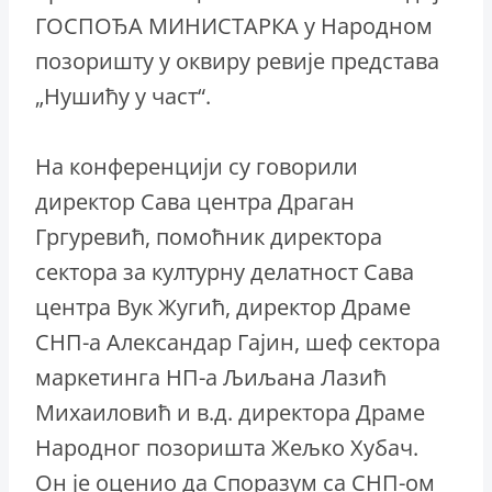
ГОСПОЂА МИНИСТАРКА у Народном
позоришту у оквиру ревије представа
„Нушићу у част“.
На конференцији су говорили
директор Сава центра Драган
Гргуревић, помоћник директора
сектора за културну делатност Сава
центра Вук Жугић, директор Драме
СНП-а Александар Гајин, шеф сектора
маркетинга НП-а Љиљана Лазић
Михаиловић и в.д. директора Драме
Народног позоришта Жељко Хубач.
Он је оценио да Споразум са СНП-ом