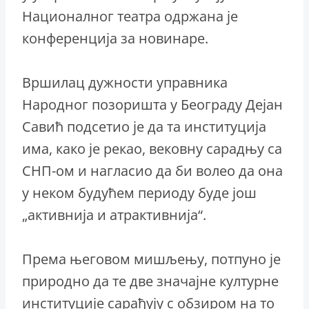
Националног театра одржана је
конференција за новинаре.
Вршилац дужности управника
Народног позоришта у Београду Дејан
Савић подсетио је да та институција
има, како је рекао, вековну сарадњу са
СНП-ом и нагласио да би волео да она
у неком будућем периоду буде још
„активнија и атрактивнија“.
Према његовом мишљењу, потпуно је
природно да те две значајне културне
институције сарађују с обзиром на то