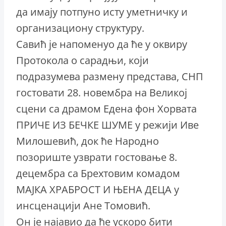
да имају потпуно исту уметничку и
организациону структуру.
Савић је напоменуо да ће у оквиру
Протокола о сарадњи, који
подразумева размену представа, СНП
гостовати 28. новембра на Великој
сцени са драмом Едена фон Хорвата
ПРИЧЕ ИЗ БЕЧКЕ ШУМЕ у режији Иве
Милошевић, док ће Народно
позориште узврати гостовање 8.
децембра са Брехтовим комадом
МАЈКА ХРАБРОСТ И ЊЕНА ДЕЦА у
инсценацији Ане Томовић.
Он је најавио да ће ускоро бити