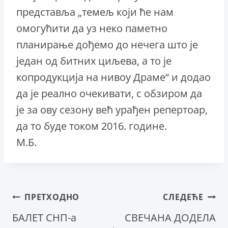
представља „темељ који ће нам
омогућити да уз неко паметно
планирање дођемо до нечега што је
један од битних циљева, а то је
копродукција на нивоу Драме“ и додао
да је реално очекивати, с обзиром да
је за ову сезону већ урађен репертоар,
да то буде током 2016. године.
М.Б.
Кретање
ПРЕТХОДНО
СЛЕДЕЋЕ
БАЛЕТ СНП-a
СВЕЧАНA ДОДЕЛA
чланка