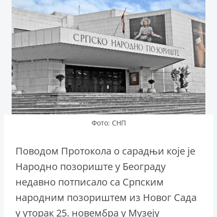
Фото: СНП
Поводом Протокола о сарадњи које је
Народно позориштe у Београду
недавно потписало са Српским
народним позориштем из Новог Сада
у уторак 25. новембра у Музеју