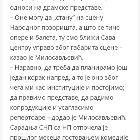
односи на драмске представе.
– Оне могу да „стану“ на сцену
Народног позоришта, а што се тиче
опере и балета, ту смо ближи Сава
центру управо због габарита сцене –
казао је Милосављевић.
– Наравно, да треба да планирамо још
један корак напред, а то је оно због
чега ми као институције и постојимо;
да правимо представе, да радимо
копродукције и усагласимо
репертоаре – додао је Милосављевић.
Сарадња СНП са НП отпочела је
прошлог месеца гостовањем комедије