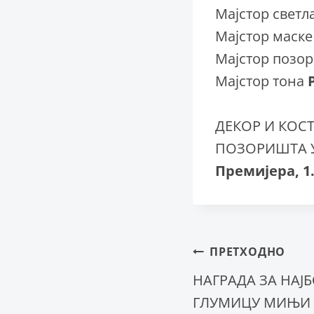
Мајстор светл
Мајстор маск
Мајстор позо
Мајстор тона
ДЕКОР И КОС
ПОЗОРИШТА У
Премијера, 1.
Крета
ПРЕТХОДНО
НАГРАДА ЗА НАЈ
ГЛУМИЦУ МИЊИ