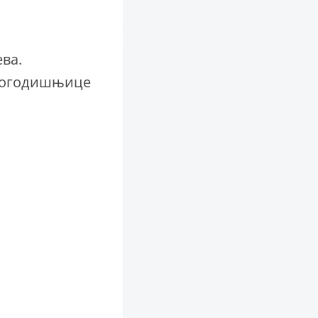
ва.
стогодишњице