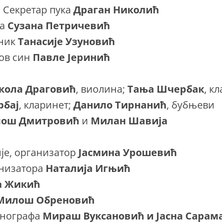
, Секретар пука
Драган Николић
на
Сузана Петричевић
вник
Танасије Узуновић
ков син
Павле Јеринић
кола Драговић
, виолина;
Тања Шчербак
, к
рбај
, кларинет;
Данило Тирнанић
, бубњеви
ош Дмитровић
и
Милан Шавија
је, организатор
Јасмина Урошевић
анизатора
Наталија Игњић
а Жикић
Милош Обреновић
енографа
Мираш Вуксановић и Јасна Сарам