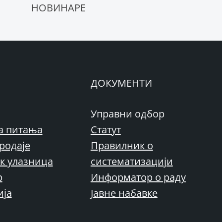
НОВИНАРЕ
ДОКУМЕНТИ
Управни одбор
а питања
Статут
родаје
Правилник о
к улазница
систематизацији
р
Информатор о раду
ија
Јавне набавке