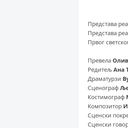
Представа реа
Представа ре
Првог светског
Превела
Олив
Редитељ
Ана 
Драматурзи
В
Сценограф
Ље
Костимограф
Композитор
И
Сценски покр
Сценски гово