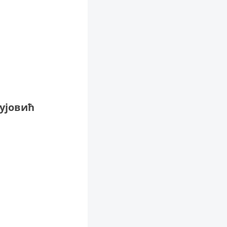
ујовић