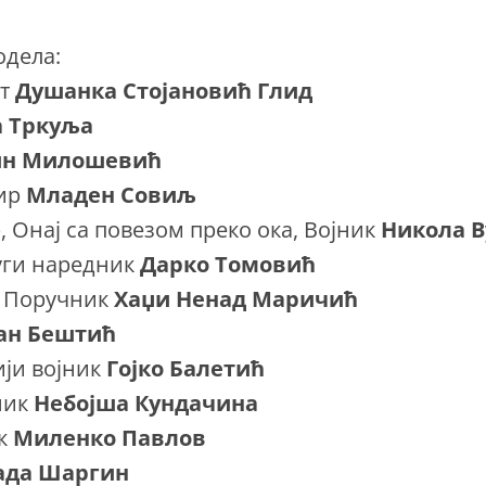
одела:
ст
Душанка Стојановић Глид
а Тркуља
ин Милошевић
Сир
Младен Совиљ
, Онај са повезом преко ока, Војник
Никола В
уги наредник
Дарко Томовић
, Поручник
Хаџи Ненад Маричић
ан Бештић
ији војник
Гојко Балетић
ник
Небојша Кундачина
ак
Миленко Павлов
ада Шаргин