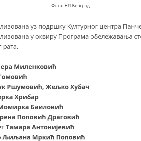
Фото: НП Београд
лизована уз подршку Културног центра Панче
ализована у оквиру Програма обележавања 
 рата.
ера Миленковић
Томовић
ук Ршумовић, Жељко Хубач
рка Хрибар
Момирка Баиловић
рена Поповић Драговић
ет
Тамара Антонијевић
р
Љиљана Мркић Поповић