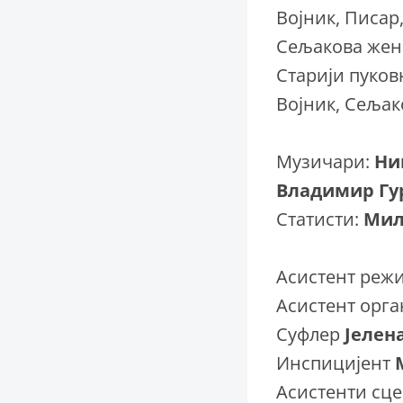
Војник, Писар
Сељакова же
Старији пуко
Војник, Сеља
Музичари:
Ни
Владимир Гу
Статисти:
Мил
Асистент режи
Асистент орг
Суфлер
Јелен
Инспицијент
Асистенти сц