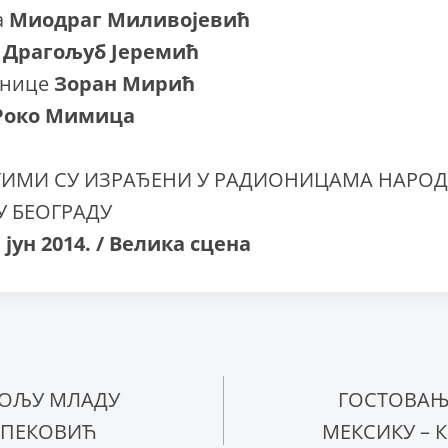
а
Миодраг Миливојевић
е
Драгољуб Јеремић
рнице
Зоран Мирић
Роко Мимица
ТИМИ СУ ИЗРАЂЕНИ У РАДИОНИЦАМА НАРО
 БЕОГРАДУ
 јун 2014. / Велика сцена
ње
БОЉУ МЛАДУ
ГОСТОВАЊЕ
 ПЕКОВИЋ
МЕКСИКУ – 