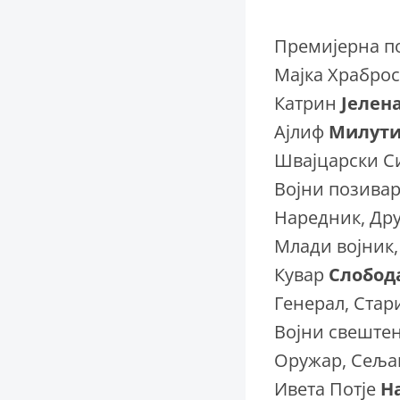
Премијерна п
Мајка Храбро
Катрин
Јелен
Ајлиф
Милут
Швајцарски 
Војни позивар
Наредник, Др
Млади војник
Кувар
Слобод
Генерал, Стар
Војни свеште
Оружар, Сељ
Ивета Потје
Н