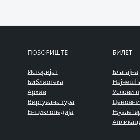
ПОЗОРИШТЕ
БИЛЕТ
Историјат
Благајна
Библиотека
Најчешћ
Архив
Услови п
Виртуелна тура
Ценовни
Енциклопедија
Њузлете
Апликац