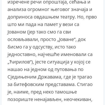
изречене речи опроштаја, сећања и
анализа огромног његовог значаја и
доприноса овдашњем театру. Но, прво
што ми пада на памет у вези са
Јованом (јер тако смо га сви
ословљавали, просто „Јоване“, док
бисмо га у одсуству, исто тако
једноставно, најчешће именовали са
„Ћирилов“), јесте ситуација у којој се
нашао на једном од путовања по
Сједињеним Државама, где је трагао
за битефовским представама. Стигао
је, наиме, пред неко тамошње
позориште ненајављен, неочекиван,