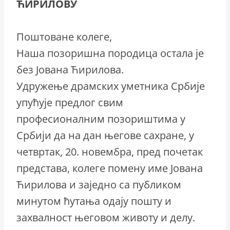
ЋИРИЛОВУ
Поштоване колеге,
Наша позоришна породица остала је
без Јована Ћирилова.
Удружење драмских уметника Србије
упућује предлог свим
професионалним позориштима у
Србији да на дан његове сахране, у
четвртак, 20. новембра, пред почетак
представа, колеге помену име Јована
Ћирилова и заједно са публиком
минутом ћутања одају пошту и
захвалност његовом животу и делу.