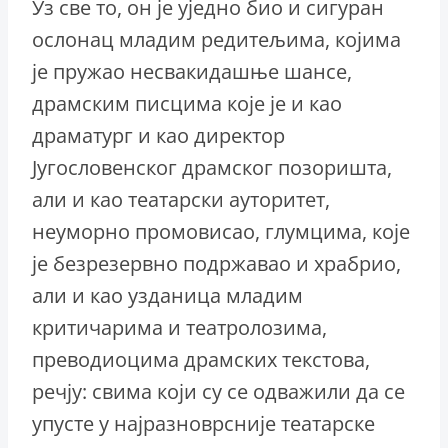
Уз све то, он је уједно био и сигуран
ослонац младим редитељима, којима
је пружао несвакидашње шансе,
драмским писцима које је и као
драматург и као директор
Југословенског драмског позоришта,
али и као театарски ауторитет,
неуморно промовисао, глумцима, које
је безрезервно подржавао и храбрио,
али и као узданица младим
критичарима и театролозима,
преводиоцима драмских текстова,
речју: свима који су се одважили да се
упусте у најразноврсније театарске