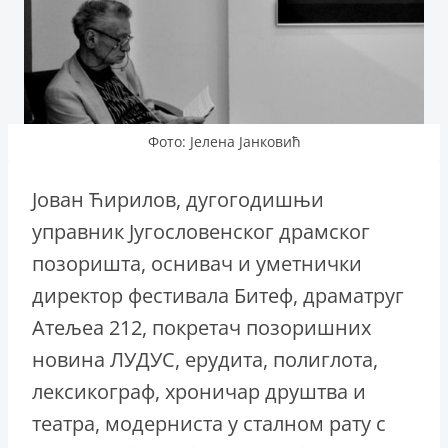
Фото: Јелена Јанковић
Јован Ћирилов, дугогодишњи
управник Југословенског драмског
позоришта, оснивач и уметнички
директор фестивала Битеф, драматруг
Атељеа 212, покретач позоришних
новина ЛУДУС, ерудита, полиглота,
лексикограф, хроничар друштва и
театра, модерниста у сталном рату с