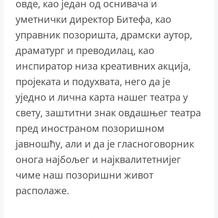
овде, као један од оснивача и
уметнички директор Битефа, као
управник позоришта, драмски аутор,
драматург и преводилац, као
инспиратор низа креативних акција,
пројеката и подухвата, него да је
уједно и лична карта нашег театра у
свету, заштитни знак овдашњег театра
пред иностраном позоришном
јавношћу, али и да је гласноговорник
онога најбољег и најквалитетнијег
чиме наш позоришни живот
располаже.