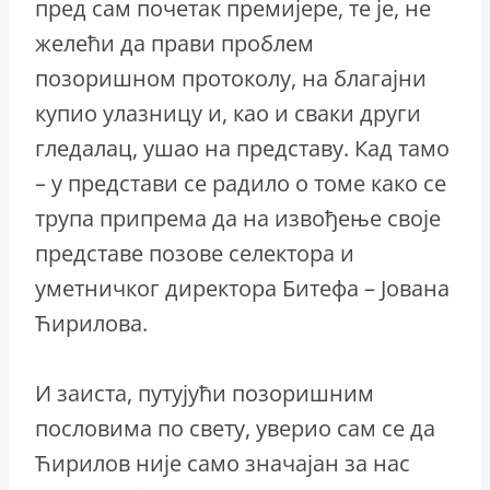
пред сам почетак премијере, те је, не
желећи да прави проблем
позоришном протоколу, на благајни
купио улазницу и, као и сваки други
гледалац, ушао на представу. Кад тамо
– у представи се радило о томе како се
трупа припрема да на извођење своје
представе позове селектора и
уметничког директора Битефа – Јована
Ћирилова.
И заиста, путујући позоришним
пословима по свету, уверио сам се да
Ћирилов није само значајан за нас