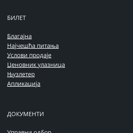
БИЛЕТ
Благајна
Најчешћа питања
Услови продаје
Ценовник улазница
Њузлетер
Апликација
ДОКУМЕНТИ
Управни одбор