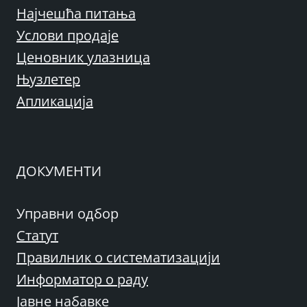
Најчешћа питања
Услови продаје
Ценовник улазница
Њузлетер
Апликација
ДОКУМЕНТИ
Управни одбор
Статут
Правилник о систематизацији
Информатор о раду
Јавне набавке