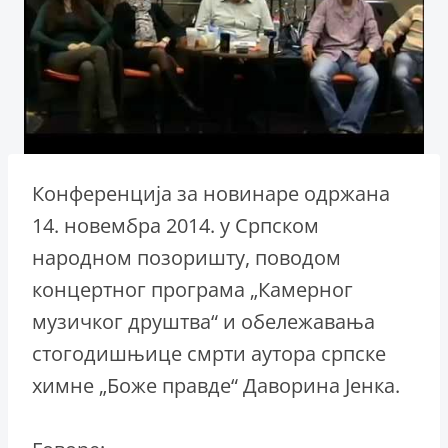
Конференцијa за новинаре одржана
14. новембра 2014. у Српском
народном позоришту, поводом
концертног програма „Камерног
музичког друштва“ и обележавања
стогодишњице смрти аутора српске
химне „Боже правде“ Даворина Јенка.