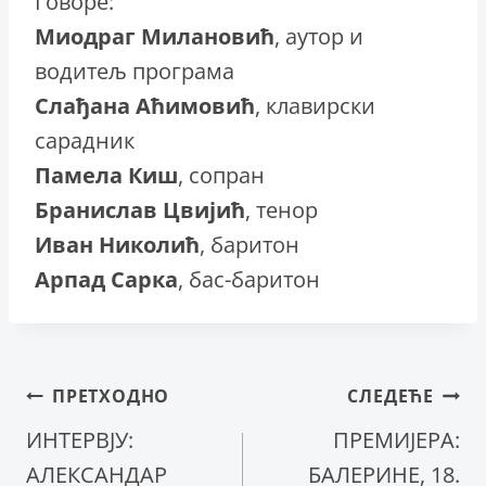
Говoре:
Миодраг Милановић
, аутор и
водитељ програма
Слађана Аћимовић
, клавирски
сарадник
Памела Киш
, сопран
Бранислав Цвијић
, тенор
Иван Николић
, баритон
Арпад Сарка
, бас-баритон
Кретање
ПРЕТХОДНО
СЛЕДЕЋЕ
ИНТЕРВЈУ:
ПРЕМИЈЕРА:
чланка
АЛЕКСАНДАР
БАЛЕРИНЕ, 18.