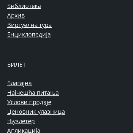
Библиотека
Архив
Виртуелна тура
Енциклопедија
БИЛЕТ
Благајна
Најчешћа питања
Услови продаје
Ценовник улазница
Њузлетер
Апликација