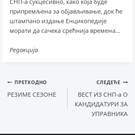
СНП-а сукцесивно, како која буде
припремљена за објављивање, док ће
штампано издање Енцикопедије
морати да сачека срећнија времена…
Редакција
Кретање
ПРЕТХОДНО
СЛЕДЕЋЕ
РЕЗИМЕ СЕЗОНЕ
ВЕСТ ИЗ СНП-a О
чланка
КАНДИДАТУРИ ЗА
УПРАВНИКА