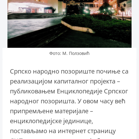
Фото: М. Ползовић
Српско народно позориште почиње са
реализацијом капиталног пројекта –
публиковањем Енциклопедије Српског
народног позоришта. У овом часу већ
припремљене материјале –
енциклопедијске јединице,
постављамо на интернет страницу