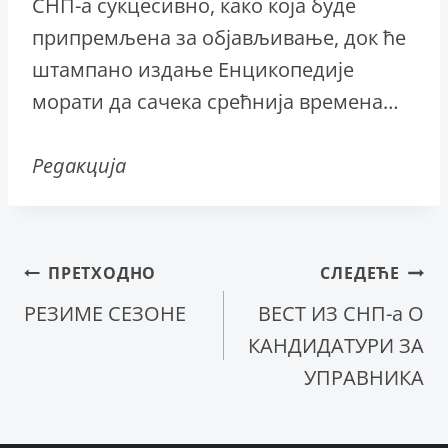
СНП-а сукцесивно, како која буде
припремљена за објављивање, док ће
штампано издање Енцикопедије
морати да сачека срећнија времена…
Редакција
Кретање
ПРЕТХОДНО
СЛЕДЕЋЕ
РЕЗИМЕ СЕЗОНЕ
ВЕСТ ИЗ СНП-a О
чланка
КАНДИДАТУРИ ЗА
УПРАВНИКА