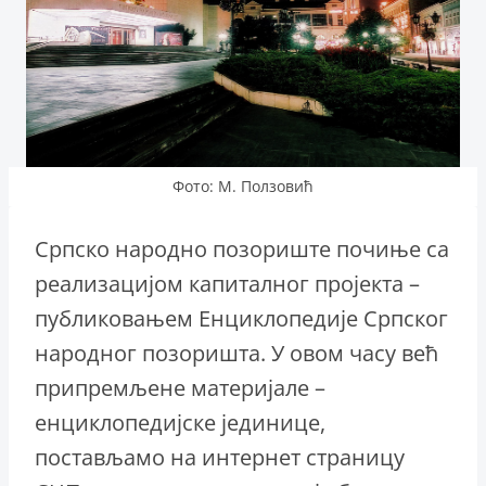
Фото: М. Ползовић
Српско народно позориште почиње са
реализацијом капиталног пројекта –
публиковањем Енциклопедије Српског
народног позоришта. У овом часу већ
припремљене материјале –
енциклопедијске јединице,
постављамо на интернет страницу