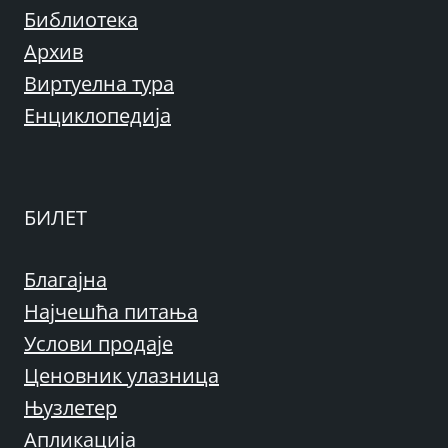
Библиотека
Архив
Виртуелна тура
Енциклопедија
БИЛЕТ
Благајна
Најчешћа питања
Услови продаје
Ценовник улазница
Њузлетер
Апликација