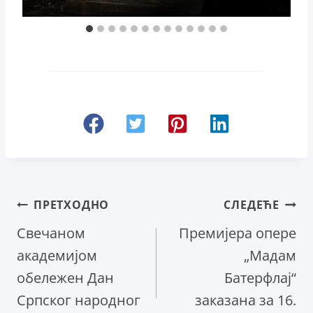
Кретање
ПРЕТХОДНО
СЛЕДЕЋЕ
Свечаном
Премијера опере
чланка
академијом
„Мадам
обележен Дан
Батерфлај“
Српског народног
заказана за 16.