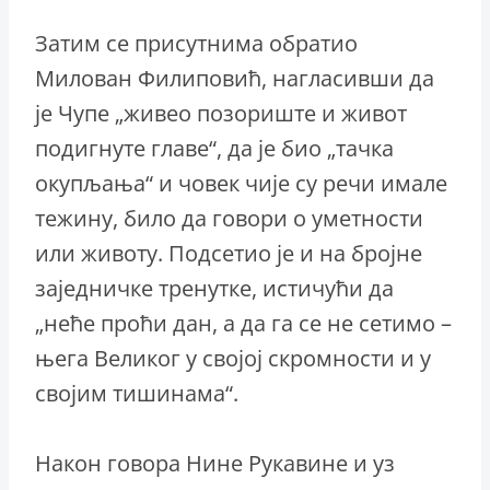
Затим се присутнима обратио
Милован Филиповић, нагласивши да
је Чупе „живео позориште и живот
подигнуте главе“, да је био „тачка
окупљања“ и човек чије су речи имале
тежину, било да говори о уметности
или животу. Подсетио је и на бројне
заједничке тренутке, истичући да
„неће проћи дан, а да га се не сетимо –
њега Великог у својој скромности и у
својим тишинама“.
Након говора Нине Рукавине и уз