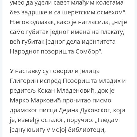
умео да удели савет млађим колегама
без задршке и са шеретским осмехом“.
Његов одлазак, како је нагласила, „није
само губитак једног имена на плакату,
већ губитак једног дела идентитета
Народног позоришта Сомбор“.
У наставку су говорили Јелица
Глигорин испред Позоришта младих и
редитељ Кокан Младеновић, док је
Марко Марковић прочитао писмо
драмског писца Дејана Дуковског, који
је, између осталог, поручио: „Гледам
једну књигу у мојој библиотеци,