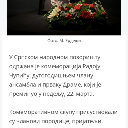
Фото: М. Ердељи
У Српском народном позоришту
одржана је комеморација Радоју
Чупићу, дугогодишњем члану
ансамбла и прваку Драме, који је
преминуо у недељу, 22. марта.
Комеморативном скупу присуствовали
су чланови породице, пријатељи,