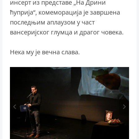
инсерт из представе „На Дрини
ћуприја“, комеморација је завршена
последњим аплаузом у част
вансеријског глумца и драгог човека.
Нека му је вечна слава.