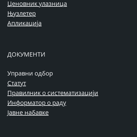
Ценовник улазница
Њузлетер
Апликација
ДОКУМЕНТИ
Управни одбор
Статут
Правилник о систематизацији
Информатор о раду
Јавне набавке