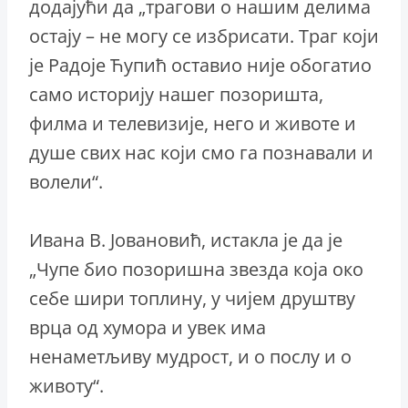
додајући да „трагови о нашим делима
остају – не могу се избрисати. Траг који
је Радоје Ћупић оставио није обогатио
само историју нашег позоришта,
филма и телевизије, него и животе и
душе свих нас који смо га познавали и
волели“.
Ивaна В. Јовановић, истакла је да је
„Чупе био позоришна звезда која око
себе шири топлину, у чијем друштву
врца од хумора и увек има
ненаметљиву мудрост, и о послу и о
животу“.