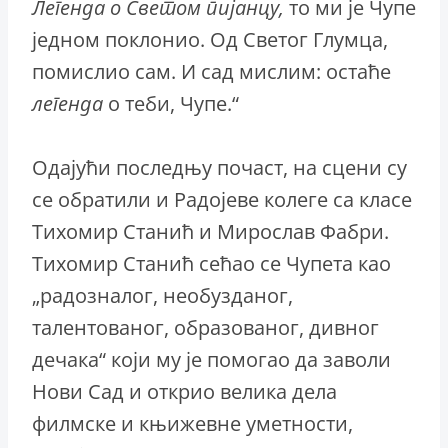
Легенда о Светом пијанцу,
то ми је Чупе
једном поклонио. Од Светог Глумца,
помислио сам. И сад мислим: остаће
легенда
о теби, Чупе.“
Одајући последњу почаст, на сцени су
се обратили и Радојеве колеге са класе
Тихомир Станић и Мирослав Фабри.
Тихомир Станић сећао се Чупета као
„радозналог, необузданог,
талентованог, образованог, дивног
дечака“ који му је помогао да заволи
Нови Сад и открио велика дела
филмске и књижевне уметности,