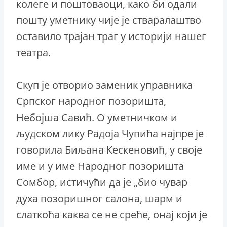
колеге и поштоваоци, како би одали
пошту уметнику чије је стваралаштво
оставило трајан траг у историји нашег
театра.
Скуп је отворио заменик управника
Српског народног позоришта,
Небојша Савић. О уметничком и
људском лику Радоја Чупића најпре је
говорила Биљана Кескеновић, у своје
име и у име Народног позоришта
Сомбор, истичући да је „био чувар
духа позоришног салона, шарм и
слаткоћа каква се не среће, онај који је