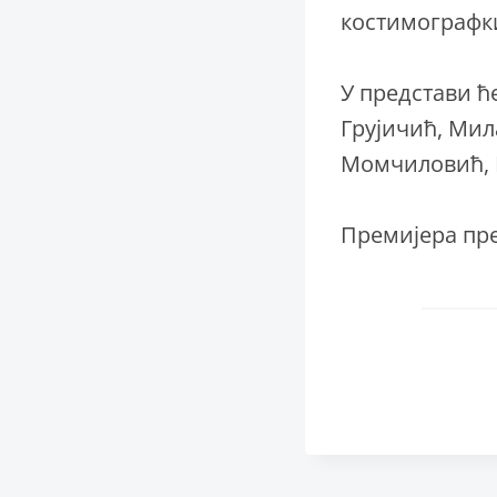
костимографк
У представи ћ
Грујичић, Мил
Момчиловић, 
Премијера пре