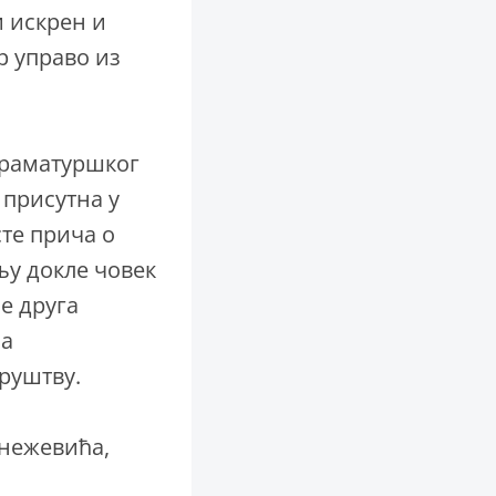
и искрен и
р управо из
драматуршког
ћ присутна у
сте прича о
у докле човек
е друга
на
руштву.
нежевића,