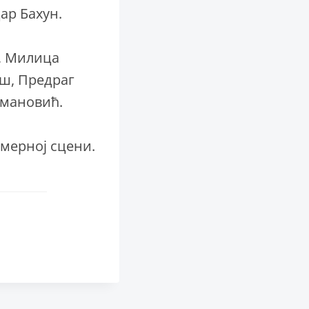
ар Бахун.
а, Милица
еш, Предраг
кмановић.
амерној сцени.