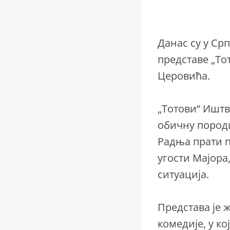
Данас су у Ср
представе „То
Церовића.
„Тотови“ Иштв
обичну породи
Радња прати по
угости Мајора
ситуација.
Представа је 
комедије, у к