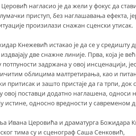
Церовић нагласио је да жели у фокус да став
лумачки приступ, без наглашавања ефекта, је
туације произилази снажан сценски утисак.
идар Кнежевић истакао је да се у средишту 
издвајају две снажне линије. Прва, која је ве
у потпуности задржана у овој инсценацији, је
личитим облицима малтретирања, као и питањ
и притисак и зашто пристаје да га трпи, док с
е у овој поставци додатно наглашена, односи 
у истине, односно вредности у савременом д
ља Ивана Церовића и драматурга Божидара К
ског тима су и сценограф Саша Сенковић,