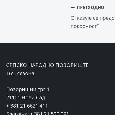
Крета
ПРЕТХОДНО
Отказује се предс
покорност“
чланка
СРПСКО НАРОДНО ПОЗОРИШТЕ
165. сезона
Позоришни трг 1
21101 Нови Сад
+ 381 21 6621 411
Благајна: + 381 21 520 091