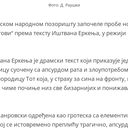
Фото: Д. Раушки
пском народном позоришту започеле пробе н
тови“ према тексту Иштвана Еркења, у режији
ана Еркења је драмски текст који приказује ј
цу суочену са апсурдом рата и злоупотребом
родицу Тот која, у страху за сина на фронту, 
, чиме почиње низ све бизарнијих и понижав
жанровски одређена као гротеска са елемент
ојој се истовремено преплићу трагично, апсур