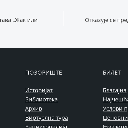
ње
тава „Жак или
Отказује се пр
ПОЗОРИШТЕ
БИЛЕТ
Историјат
Благајна
Библиотека
Најчешћ
Архив
Услови п
Виртуелна тура
Ценовни
Енциклопедија
Њузлете