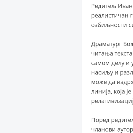
Редитељ Иван 
реалистичан г
озбиљности си
Драматург Бож
читања текста 
самом делу и 
насиљу и раз
може да издрж
линија, која ј
релативизациј
Поред редите
чланови аутор