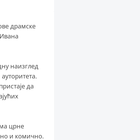
ове драмске
 Ивана
едну наизглед
 ауторитета.
пристаје да
ајућих
има црне
дно и комично.