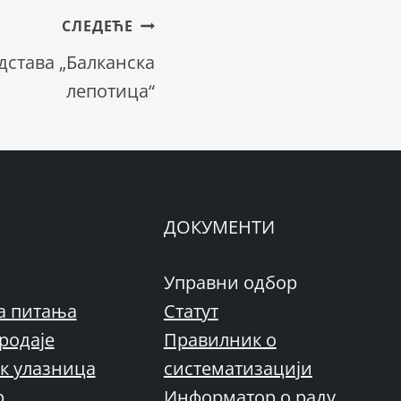
СЛЕДЕЋЕ
едстава „Балканска
лепотица“
ДОКУМЕНТИ
Управни одбор
а питања
Статут
родаје
Правилник о
к улазница
систематизацији
р
Информатор о раду