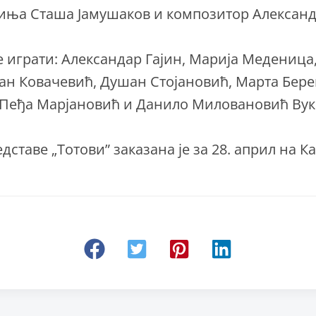
иња Сташа Јамушаков и композитор Александ
е играти: Александар Гајин, Марија Медениц
ан Ковачевић, Душан Стојановић, Марта Бер
Пеђа Марјановић и Данило Миловановић Ву
дставе „Тотови” заказана је за 28. април на К