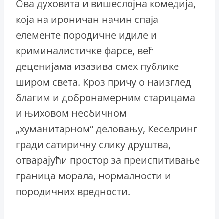
Ова духовита и вишеслојна комедија,
која на ироничан начин спаја
елементе породичне идиле и
криминалистичке фарсе, већ
деценијама изазива смех публике
широм света. Кроз причу о наизглед
благим и добронамерним старицама
и њиховом необичном
„хуманитарном“ деловању, Кеселринг
гради сатиричну слику друштва,
отварајући простор за преиспитивање
граница морала, нормалности и
породичних вредности.