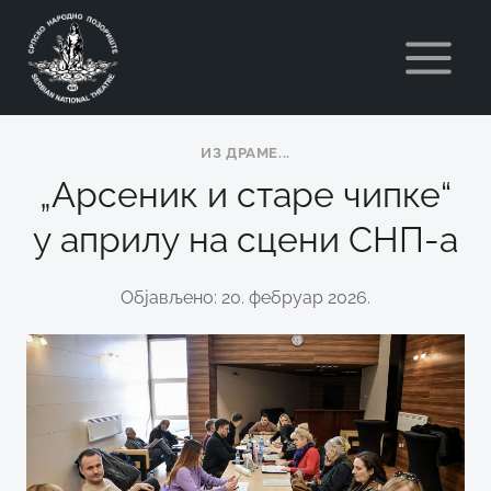
Skip
to
content
ИЗ ДРАМЕ...
„Арсеник и старе чипке“
у априлу на сцени СНП-а
Објављено: 20. фебруар 2026.