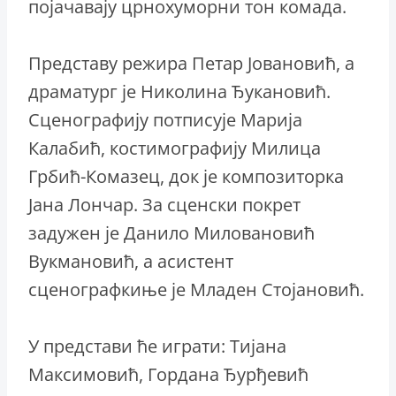
појачавају црнохуморни тон комада.
Представу режира Петар Јовановић, а
драматург је Николина Ђукановић.
Сценографију потписује Марија
Калабић, костимографију Милица
Грбић-Комазец, док је композиторка
Јана Лончар. За сценски покрет
задужен је Данило Миловановић
Вукмановић, а асистент
сценографкиње је Младен Стојановић.
У представи ће играти: Тијана
Максимовић, Гордана Ђурђевић