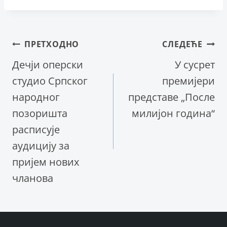
Кретање
ПРЕТХОДНО
СЛЕДЕЋЕ
Дечји оперски
У сусрет
чланка
студио Српског
премијери
народног
представе „После
позоришта
милијон година“
расписује
аудицију за
пријем нових
чланова