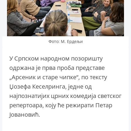
Фото: М. Ердељи
У Српском народном позоришту
одржана је прва проба представе
„Арсеник и старе чипке“, по тексту
Џозефа Кеселринга, једне од
најпознатијих црних комедија светског
репертоара, коју ће режирати Петар
Јовановић.