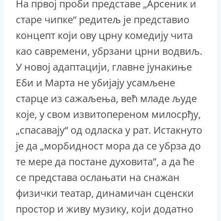
На првој проби представе „Арсеник и
старе чипке“ редитељ је представио
концепт који ову црну комедију чита
као савремени, убрзани црни водвиљ.
У новој адаптацији, главне јунакиње
Еби и Марта не убијају усамљене
старце из сажаљења, већ младе људе
које, у свом извитопереном милосрђу,
„спасавају“ од одласка у рат. Истакнуто
је да „морбидност мора да се убрза до
те мере да постане духовита”, а да ће
се представа ослањати на снажан
физички театар, динамичан сценски
простор и живу музику, који додатно