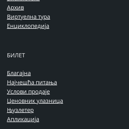
Архив
Виртуелна тура
Енциклопедија
БИЛЕТ
Благајна
Најчешћа питања
Услови продаје
Ценовник улазница
Њузлетер
Апликација