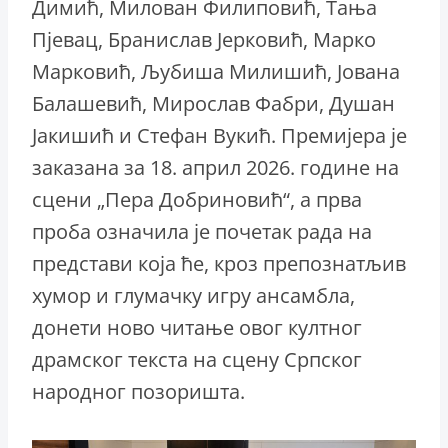
Димић, Милован Филиповић, Тања
Пјевац, Бранислав Јерковић, Марко
Марковић, Љубиша Милишић, Јована
Балашевић, Мирослав Фабри, Душан
Јакишић и Стефан Вукић. Премијера је
заказана за 18. април 2026. године на
сцени „Пера Добриновић“, а прва
проба означила је почетак рада на
представи која ће, кроз препознатљив
хумор и глумачку игру ансамбла,
донети ново читање овог култног
драмског текста на сцену Српског
народног позоришта.