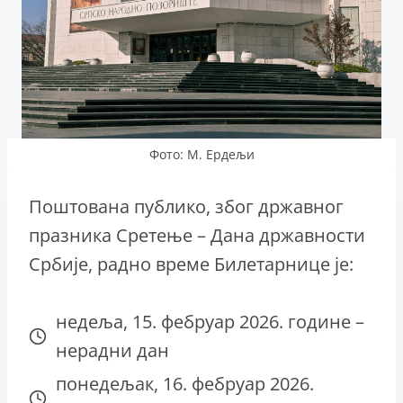
Фото: М. Ердељи
Поштована публико, због државног
празника Сретење – Дана државности
Србије, радно време Билетарнице је:
недеља, 15. фебруар 2026. године –
нерадни дан
понедељак, 16. фебруар 2026.