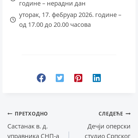
године – нерадни дан
уторак, 17. фебруар 2026. године –
од 17.00 до 20.00 часова
Кретање
ПРЕТХОДНО
СЛЕДЕЋЕ
Састанак в. д.
Дечји оперски
чланка
управника СНП-а
студио Српског