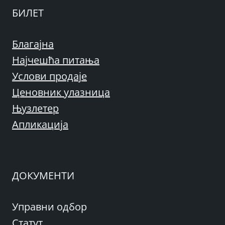
БИЛЕТ
Благајна
Најчешћа питања
Услови продаје
Ценовник улазница
Њузлетер
Апликација
ДОКУМЕНТИ
Управни одбор
Статут