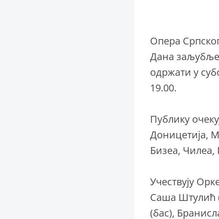
Опера Српско
Дана заљубљен
одржати у суб
19.00.
Публику очеку
Доницетија, М
Бизеа, Чилеа,
Учествују Орк
Саша Штулић (
(бас), Бранис