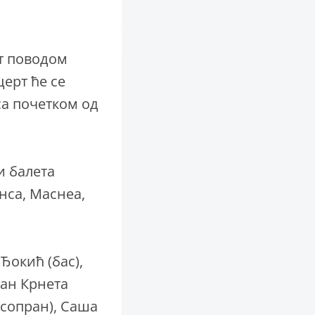
т поводом
ерт ће се
са почетком од
и балета
нса, Маснеа,
Ђокић (бас),
ран Крнета
(сопран), Саша