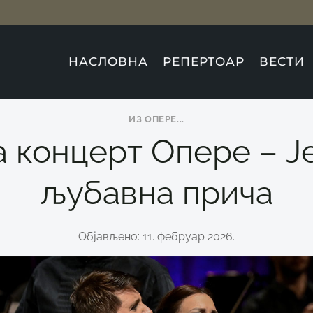
НАСЛОВНА
РЕПЕРТОАР
ВЕСТИ
ИЗ ОПЕРE...
а концерт Опере – Ј
љубавна прича
Објављено: 11. фебруар 2026.