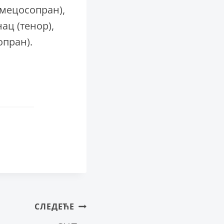
(мецосопран),
ац (тенор),
опран).
СЛЕДЕЋЕ