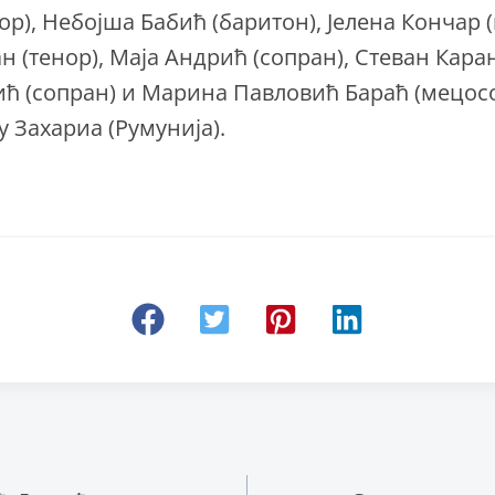
ор), Небојша Бабић (баритон), Јелена Кончар 
 (тенор), Маја Андрић (сопран), Стеван Каран
ћ (сопран) и Марина Павловић Бараћ (мецос
у Захариа (Румунија).
ње