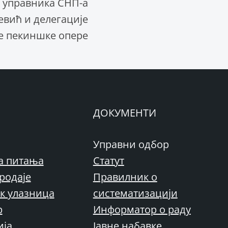
д. управника СНП-а
вић и делегације
 пекиншке опере
ДОКУМЕНТИ
Управни одбор
а питања
Статут
родаје
Правилник о
к улазница
систематизацији
р
Информатор о раду
ија
Јавне набавке