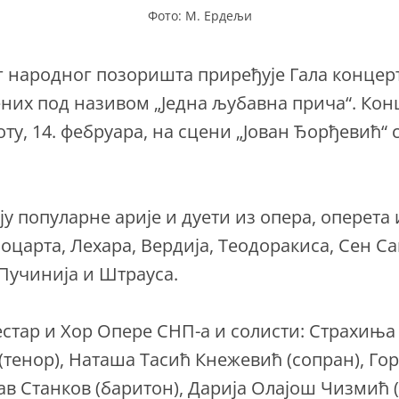
Фото: М. Ердељи
г народног позоришта приређује Гала концер
их под називом „Једна љубавна прича“. Конц
оту, 14. фебруара, на сцени „Јован Ђорђевић“ 
ју популарне арије и дуети из опера, оперета 
оцарта, Лехара, Вердија, Теодоракиса, Сен Са
 Пучинија и Штрауса.
естар и Хор Опере СНП-а и солисти: Страхиња 
тенор), Наташа Тасић Кнежевић (сопран), Го
лав Станков (баритон), Дарија Олајош Чизмић 