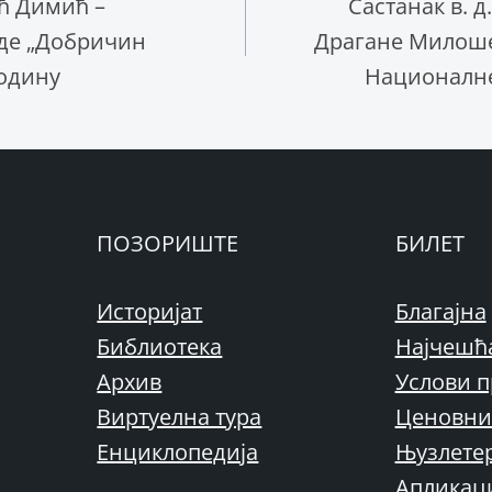
ћ Димић –
Састанак в. 
де „Добричин
Драгане Милоше
годину
Националне
ПОЗОРИШТЕ
БИЛЕТ
Историјат
Благајна
Библиотека
Најчешћ
Архив
Услови п
Виртуелна тура
Ценовни
Енциклопедија
Њузлете
Апликац