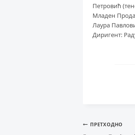
Петровић (тен
Младен Продан
Лаура Павлови
Диригент: Рад
Крета
ПРЕТХОДНО