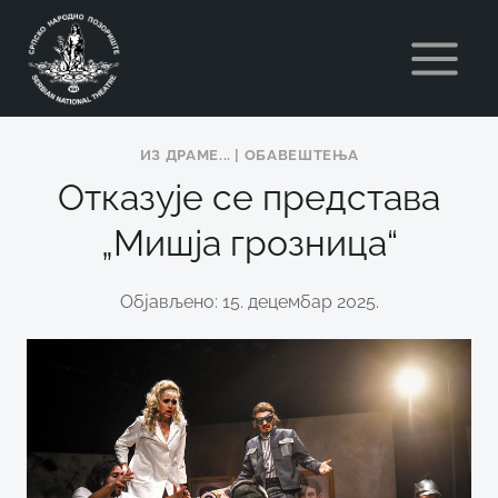
Skip
to
content
ИЗ ДРАМЕ...
|
ОБАВЕШТЕЊА
Отказује се представа
„Мишја грозница“
Објављено: 15. децембар 2025.