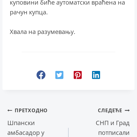
куповини биће аутоматски враћена на
рачун купца.
Хвала на разумевању.
Кретање
ПРЕТХОДНО
СЛЕДЕЋЕ
Шпански
СНП и Град
чланка
амбасадор у
потписали