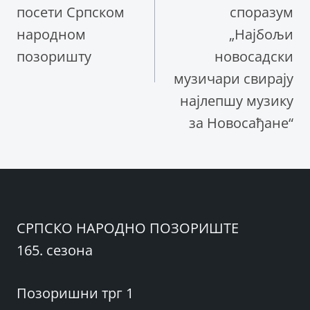
посети Српском
споразум
народном
„Најбољи
позоришту
новосадски
музичари свирају
најлепшу музику
за Новосађане“
СРПСКО НАРОДНО ПОЗОРИШТЕ
165. сезона
Позоришни трг 1