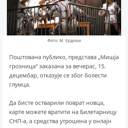
Фото: М. Ердељи
Поштована публико, представа „Мишја
грозница“ заказана за вечерас, 15.
децембар, отказује се због болести
глумца.
Да бисте остварили поврат новца,
карте можете вратити на Билетарницу
СНП-а, а средства утрошена у онлајн