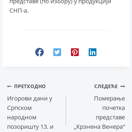
представе (по избору) у продукцији
СНП-а.
Кретање
ПРЕТХОДНО
СЛЕДЕЋЕ
Игорови дани у
Померање
чланка
Српском
почетка
народном
представе
позоришту 13. и
„Крзнена Венера“