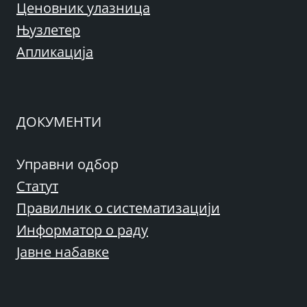
Ценовник улазница
Њузлетер
Апликација
ДОКУМЕНТИ
Управни одбор
Статут
Правилник о систематизацији
Информатор о раду
Јавне набавке