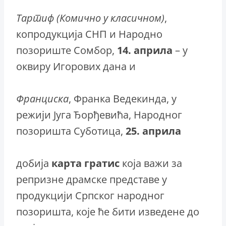
Тартиф (Комично у класичном)
,
копродукција СНП и Народно
позориште Сомбор,
14. априла
– у
оквиру Игорових дана и
Франциска
, Франка Ведекинда, у
режији Југа Ђорђевића, Народног
позоришта Суботица,
25.
априла
добија
карта гратис
која важи за
репризне драмске представе у
продукцији Српског народног
позоришта, које ће бити изведене до