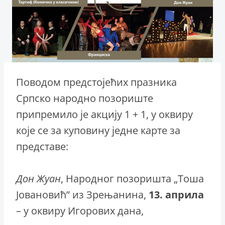
Поводом предстојећих празника
Српско народно позориште
припремило је акцију 1 + 1, у оквиру
које се за куповину једне карте за
представе:
Дон Жуан
, Народног позоришта „Тоша
Јовановић” из Зрењанина,
13. априла
– у оквиру Игорових дана,