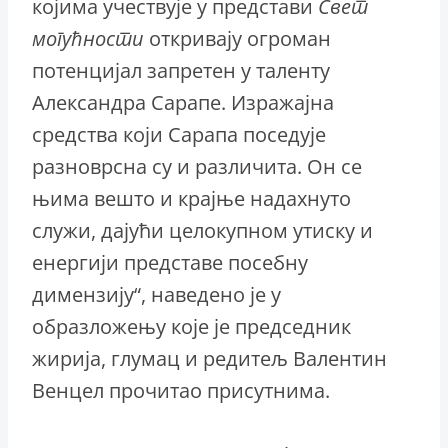
којима учествује у представи
Свет
могућности
откривају огроман
потенцијал запретен у таленту
Александра Сарапе. Изражајна
средства који Сарапа поседује
разноврсна су и различита. Он се
њима вешто и крајње надахнуто
служи, дајући целокупном утиску и
енергији представе посебну
димензију“, наведено је у
образложењу које је председник
жирија, глумац и редитељ Валентин
Венцел прочитао присутнима.