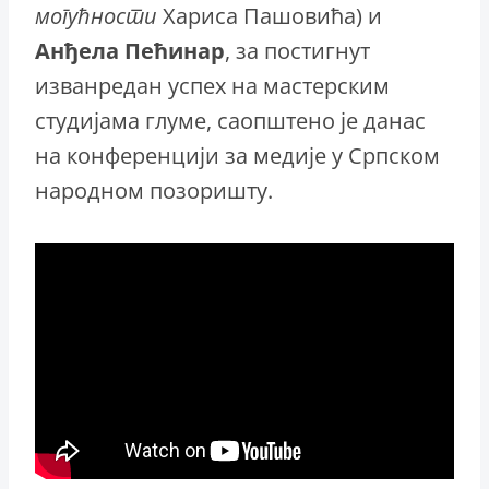
могућности
Хариса Пашовића) и
Анђела Пећинар
, за постигнут
изванредан успех на мастерским
студијама глуме, саопштено је данас
на конференцији за медије у Српском
народном позоришту.