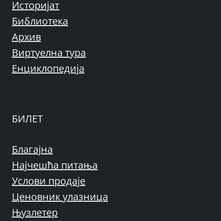
Историјат
Библиотека
Архив
Виртуелна тура
Енциклопедија
БИЛЕТ
Благајна
Најчешћа питања
Услови продаје
Ценовник улазница
Њузлетер