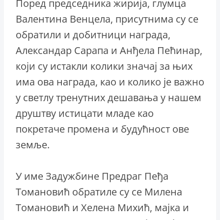
Поред председника жирија, глумца
Валентина Венцела, присутнима су се
обратили и добитници награда,
Александар Сарапа и Анђела Пећинар,
који су истакли колики значај за њих
има ова награда, као и колико је важно
у светлу тренутних дешавања у нашем
друштву истицати младе као
покретаче промена и будућност ове
земље.
У име Задужбине Предраг Пеђа
Томановић обратиле су се Милена
Томановић и Хелена Михић, мајка и