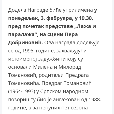
Додела Награде биће уприличена
у
понедељак, 3. фебруара, у 19.30,
пред почетак представе „Лажа и
паралажа“, на сцени Пера
Добриновић.
Ова награда додељује
се од 1995. године, захваљујући
истоименој задужбини коју су
основали Милена и Милорад
Томановић, родитељи Предрага
Томановића. Предраг Томановић
(1964-1993) у Српском народном
позоришту био је ангажован од 1988.
године, а за непуних пет сезона