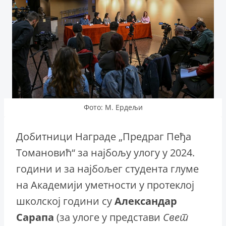
Фото: М. Ердељи
Добитници Награде „Предраг Пеђа
Томановић“ за најбољу улогу у 2024.
години и за најбољег студента глуме
на Академији уметности у протеклој
школској години су
Александар
Сарапа
(за улоге у представи
Свет