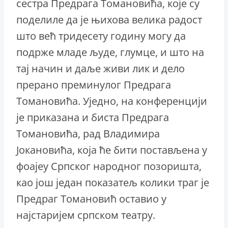
сестра Предрага Томановића, које су
поделиле да је њихова велика радост
што већ тридесету годину могу да
подрже младе људе, глумце, и што на
тај начин и даље живи лик и дело
прерано преминулог Предрага
Томановића. Уједно, на конференцији
је приказана и биста Предрага
Томановића, рад Владимира
Јокановића, која ће бити постављена у
фоајеу Српског народног позоришта,
као још један показатељ колики траг је
Предраг Томановић оставио у
најстаријем српском театру.