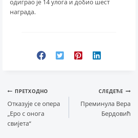
одиграо је 14 улога и добио шест
награда.
Кретање
ПРЕТХОДНО
СЛЕДЕЋЕ
Отказује се опера
Преминула Вера
чланка
„Еро с онога
Бердовић
свијета“