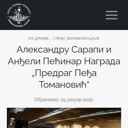
Skip
to
content
ИЗ ДРАМЕ...
|
ПРЕС КОНФЕРЕНЦИЈЕ
Александру Сарапи и
Анђели Пећинар Награда
„Предраг Пеђа
Томановић“
Објављено: 29. јануар 2025.