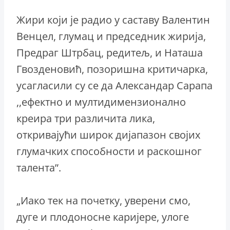
Жири који је радио у саставу Валентин
Венцел, глумац и председник жирија,
Предраг Штрбац, редитељ, и Наташа
Гвозденовић, позоришна критичарка,
усагласили су се да Александар Сарапа
,,ефектно и мултидимензионално
креира три различита лика,
откривајући широк дијапазон својих
глумачких способности и раскошног
талента”.
„Иако тек на почетку, уверени смо,
дуге и плодоносне каријере, улоге