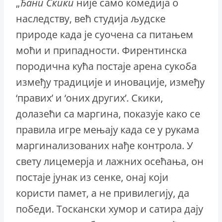
„
Ђани Скики
није само комедија о
наследству, већ студија људске
природе када је суочена са питањем
моћи и припадности. Фирентинска
породична кућа постаје арена сукоба
између традиције и иновације, између
‘правих’ и ‘оних других’. Скики,
долазећи са маргина, показује како се
правила игре мењају када се у рукама
маргинализованих нађе контрола. У
свету лицемерја и лажних осећања, он
постаје јунак из сенке, онај који
користи памет, а не привилегију, да
победи. Тоскански хумор и сатира дају