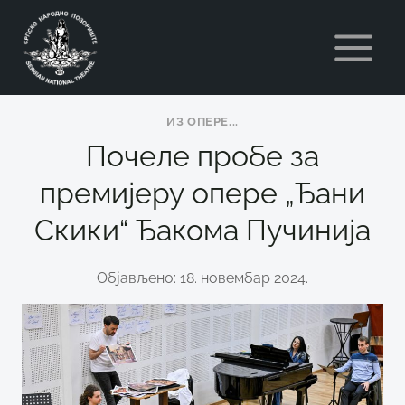
Skip
to
content
ИЗ ОПЕРE...
Почеле пробе за
премијеру опере „Ђани
Скики“ Ђакома Пучинија
Објављено: 18. новембар 2024.