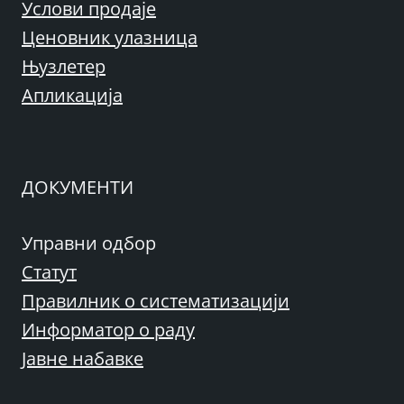
Услови продаје
Ценовник улазница
Њузлетер
Апликација
ДОКУМЕНТИ
Управни одбор
Статут
Правилник о систематизацији
Информатор о раду
Јавне набавке