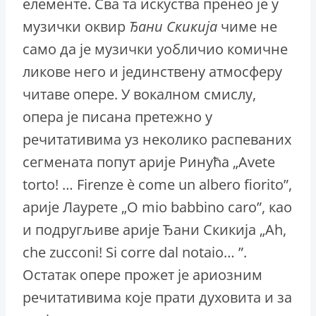
елементе. Сва та искуства пренео је у
музички оквир
Ђани Скикија
чиме не
само да је музички уобличио комичне
ликове него и јединствену атмосферу
читаве опере. У вокалном смислу,
опера је писана претежно у
речитативима уз неколико распеваних
сегмената попут арије Ринућа „Avete
torto! … Firenze è come un albero fiorito”,
арије Лаурете „O mio babbino caro”, као
и подругљиве арије Ђани Скикија „Ah,
che zucconi! Si corre dal notaio… ”.
Остатак опере прожет је ариозним
речитативима које прати духовита и за