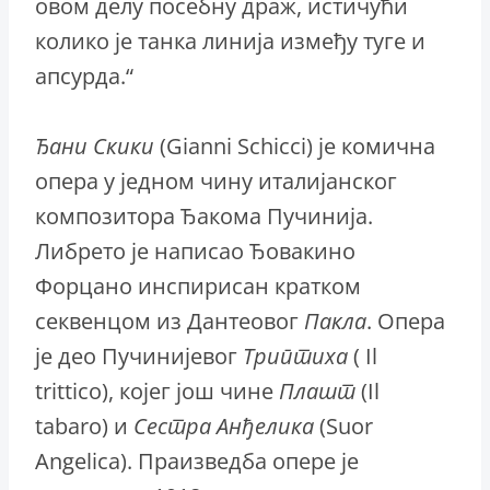
овом делу посебну драж, истичући
колико је танка линија између туге и
апсурда.“
Ђани Скики
(Gianni Schicci) је комична
опера у једном чину италијанског
композитора Ђакома Пучинија.
Либрето је написао Ђовакино
Форцано инспирисан кратком
секвенцом из Дантеовог
Пакла
. Опера
је део Пучинијевог
Триптиха
( Il
trittico), којег још чине
Плашт
(Il
tabaro) и
Сестра Анђелика
(Suor
Angelica). Праизведба опере је