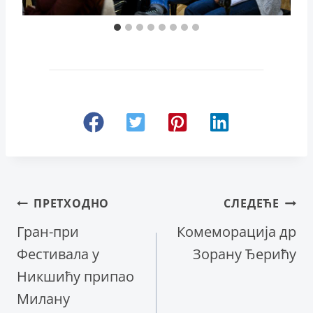
Кретање
ПРЕТХОДНО
СЛЕДЕЋЕ
Гран-при
Комеморација др
чланка
Фестивала у
Зорану Ђерићу
Никшићу припао
Милану