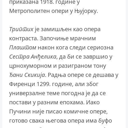
приказана 1918. године у
Метрополитен опери у Њујорку.
Триптих
је замишљен као опера
контраста. Започиње мрачним
Плаштом
након кога следи сериозна
Сестра Анђелика
, да би се завршио у
црнохуморном и разиграном тону
Ђани Скикија
. Радња опере се дешава у
Фиренци 1299. године, али због
универзалне теме погодна је да се
постави у разним епохама. Иако
Пучини није писао комичне опере,
готово свака његова опера има буфо