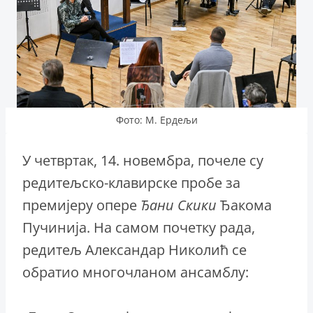
Фото: М. Ердељи
У четвртак, 14. новембра, почеле су
редитељско-клавирске пробе за
премијеру опере
Ђани Скики
Ђакома
Пучинија. На самом почетку рада,
редитељ Александар Николић се
обратио многочланом ансамблу: