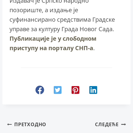
Издавач је Српско народно
позориште, а издање је
суфинансирано средствима Градске
управе за културу Града Новог Сада.
Публикације је у слободном
приступу на порталу СНП-а
.
Кретање
ПРЕТХОДНО
СЛЕДЕЋЕ