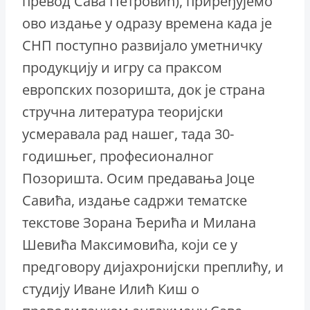
превод Сава Петровић), приређујемо
ово издање у одразу времена када је
СНП поступно развијало уметничку
продукцију и игру са праксом
европских позоришта, док је страна
стручна литература теоријски
усмеравала рад нашег, тада 30-
годишњег, професионалног
Позоришта. Осим предавања Јоце
Савића, издање садржи тематске
текстове Зорана Ђерића и Милана
Шевића Максимовића, који се у
предговору дијахронијски преплићу, и
студију Иване Илић Киш о