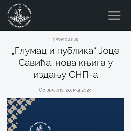
Skip
to
content
ПРОМОЦИЈЕ
„Глумац и публика“ Јоце
Савића, нова књига у
издању СНП-а
Објављено: 20. мај 2024.