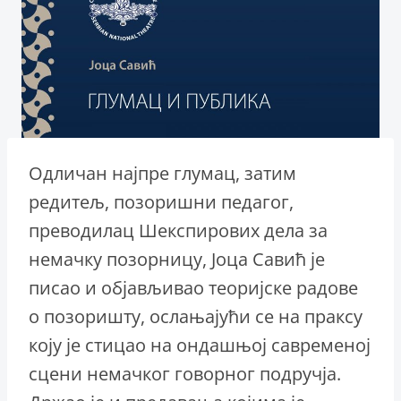
Одличан најпре глумац, затим
редитељ, позоришни педагог,
преводилац Шекспирових дела за
немачку позорницу, Јоца Савић је
писао и објављивао теоријске радове
о позоришту, ослањајући се на праксу
коју је стицао на ондашњој савременој
сцени немачког говорног подручја.