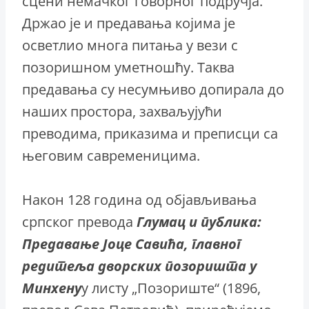
сцени немачког говорног подручја.
Држао је и предавања којима је
осветлио многа питања у вези с
позоришном уметношћу. Таква
предавања су несумњиво допирала до
наших простора, захваљујући
преводима, приказима и преписци са
његовим савременицима.
Након 128 година од објављивања
српског превода
Глумац и публика:
Предавање Јоце Савића, главног
редитеља дворских позоришта у
Минхену
у листу „Позориште“ (1896,