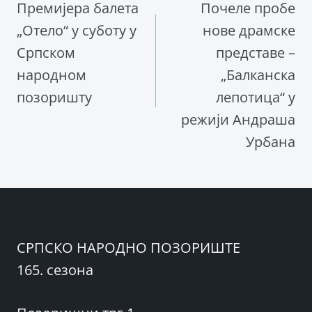
Премијера балета
Почеле пробе
чланка
„Отело“ у суботу у
нове драмске
Српском
представе –
народном
„Балканска
позоришту
лепотица“ у
режији Андраша
Урбана
СРПСКО НАРОДНО ПОЗОРИШТЕ
165. сезона