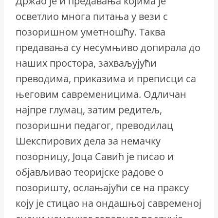
Држао је и предавања којима је
осветлио многа питања у вези с
позоришном уметношћу. Таква
предавања су несумњиво допирала до
наших простора, захваљујући
преводима, приказима и преписци са
његовим савременицима. Одличан
најпре глумац, затим редитељ,
позоришни педагог, преводилац
Шекспирових дела за немачку
позорницу, Јоца Савић је писао и
објављивао теоријске радове о
позоришту, ослањајући се на праксу
коју је стицао на ондашњој савременој