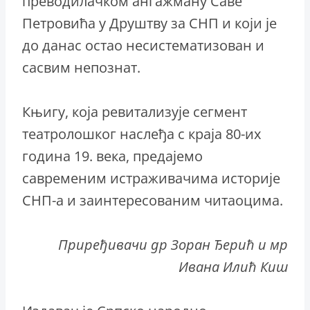
преводилачком ангажману Саве
Петровића у Друштву за СНП и који је
до данас остао несистематизован и
сасвим непознат.
Књигу, која ревитализује сегмент
театролошког наслеђа с краја 80-их
година 19. века, предајемо
савременим истраживачима историје
СНП-а и заинтересованим читаоцима.
Приређивачи др Зоран Ђерић и мр
Ивана Илић Киш