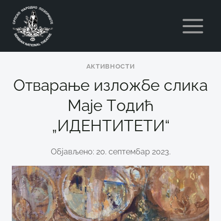
Skip
to
content
АКТИВНОСТИ
Отварање изложбе слика
Маје Тoдић
„ИДЕНТИТЕТИ“
Објављено: 20. септембар 2023.