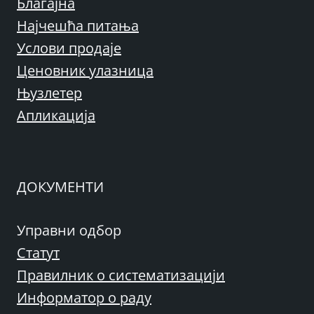
Благајна
Најчешћа питања
Услови продаје
Ценовник улазница
Њузлетер
Апликација
ДОКУМЕНТИ
Управни одбор
Статут
Правилник о систематизацији
Информатор о раду