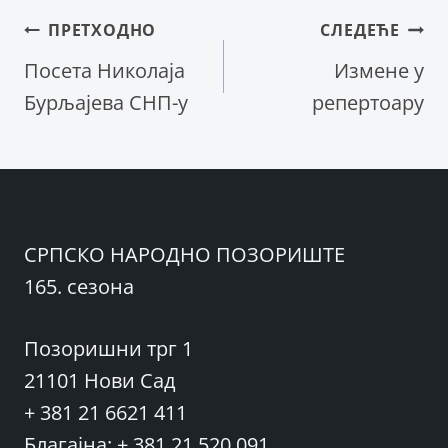
Кретање
ПРЕТХОДНО
СЛЕДЕЋЕ
Посета Николаја
Измене у
чланка
Бурљајева СНП-у
репертоару
СРПСКО НАРОДНО ПОЗОРИШТЕ
165. сезона
Позоришни трг 1
21101 Нови Сад
+ 381 21 6621 411
Благајна: + 381 21 520 091