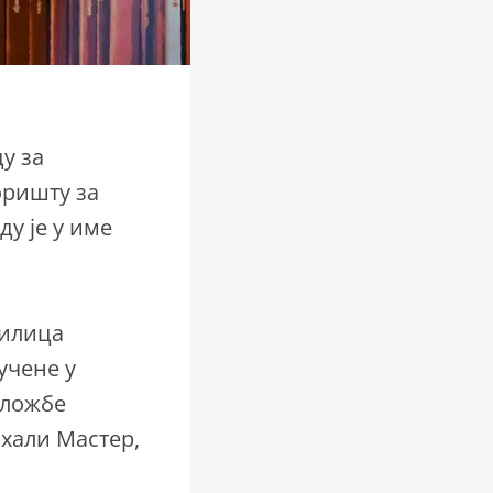
у за
оришту за
аду је у име
Милица
учене у
зложбе
у хали Мастер,