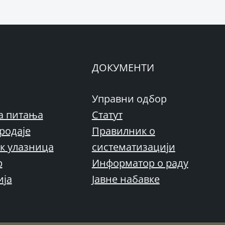
ДОКУМЕНТИ
Управни одбор
а питања
Статут
родаје
Правилник о
к улазница
систематизацији
р
Информатор о раду
ија
Јавне набавке