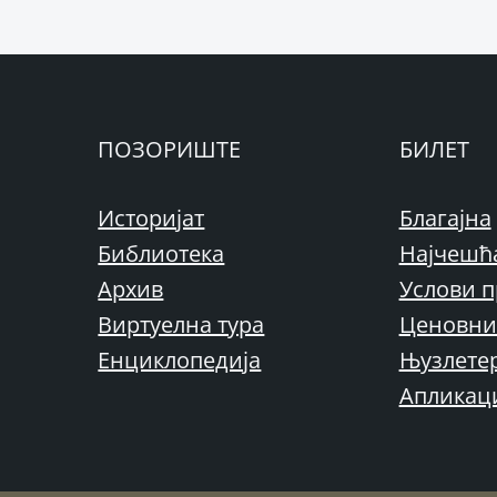
ПОЗОРИШТЕ
БИЛЕТ
Историјат
Благајна
Библиотека
Најчешћ
Архив
Услови п
Виртуелна тура
Ценовни
Енциклопедија
Њузлете
Апликац