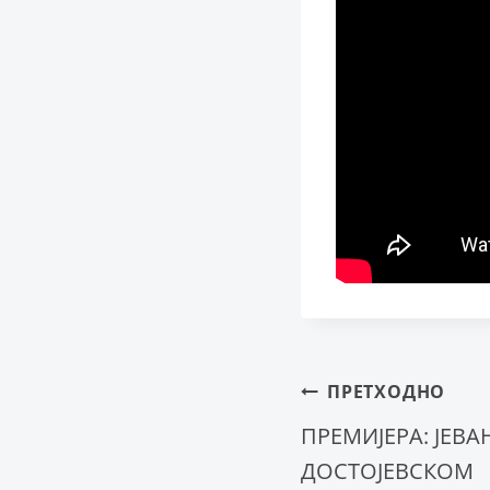
Крета
ПРЕТХОДНО
ПРЕМИЈЕРА: ЈЕВА
ДОСТОЈЕВСКОМ