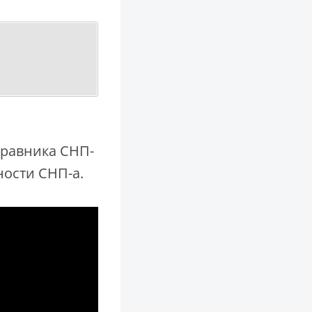
управника СНП-
ности СНП-а.