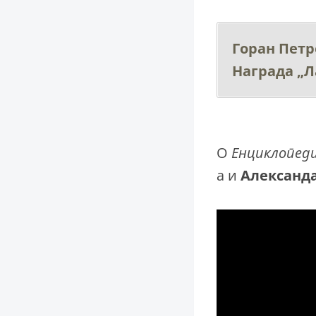
Горан Петр
Награда „Л
О
Енциклопеди
а и
Александ