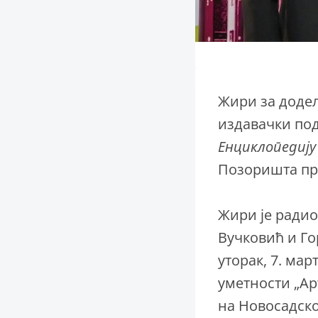
Жири за додел
издавачки по
Енциклопедију
Позоришта пр
Жири је радио
Вучковић и Го
уторак, 7. ма
уметности „Арт
на Новосадско