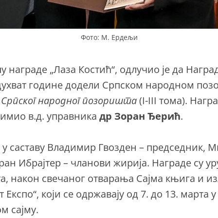
Фото: М. Ердељи
у награде „Лаза Костић“, одлучио је да Наград
духват године додели Српском народном поз
 Српског народног позоришта
(I-III тома). Нагр
имио в.д. управника
др Зоран Ђерић
.
 у саставу Владимир Гвозден – председник, 
ран Ибрајтер – чланови жирија. Награде су ур
рта, након свечаног отварања Сајма књига и и
 Експо“, који се одржавају од 7. до 13. марта 
м сајму.