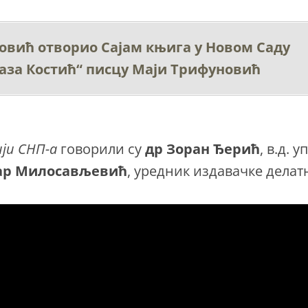
овић отворио Сајам књига у Новом Саду
аза Костић“ писцу Маји Трифуновић
ји СНП-а
говорили су
др Зоран Ђерић
, в.д. 
ар Милосављевић
, уредник издавачке делат