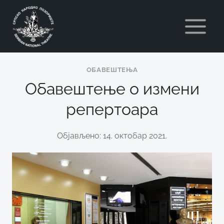
Skip
to
content
ОБАВЕШТЕЊА
Обавештење о измени
репертоара
Објављено: 14. октобар 2021.