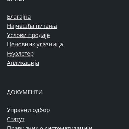
Благајна
Најчешћа питања
Услови продаје
Ценовник улазница
Њузлетер
Апликација
ДОКУМЕНТИ
Управни одбор
Статут
Правилник о систематизацији