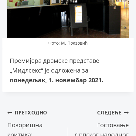
Фото: М. Ползовић
Премијера драмске представе
„Мидлсекс“ је одложена за
понедељак, 1. новембар 2021.
Кретање
ПРЕТХОДНО
СЛЕДЕЋЕ
Позоришна
Гостовање
чланка
критика:
Српског народног