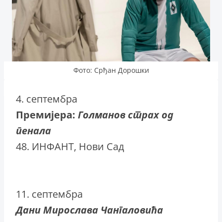
Фото: Срђан Дорошки
4. септембра
Премијера:
Голманов страх од
пенала
48. ИНФАНТ, Нови Сад
11. септембра
Дани Мирослава Чангаловића