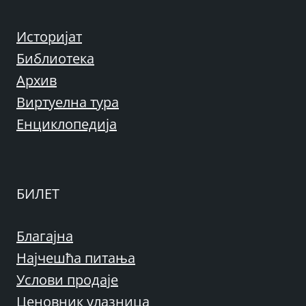
Историјат
Библиотека
Архив
Виртуелна тура
Енциклопедија
БИЛЕТ
Благајна
Најчешћа питања
Услови продаје
Ценовник улазница