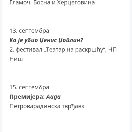
Гламоч, Босна и Херцеговина
13. септембра
Ко је убио Џенис Џоплин?
2. фестивал „Театар на раскршћу“, НП
Ниш
15. септембра
Премијера:
Аида
Петроварадинска тврђава