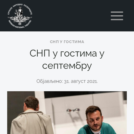
Skip
to
content
СНП У ГОСТИМА
СНП у гостима у
септембру
Објављено: 31. август 2021.