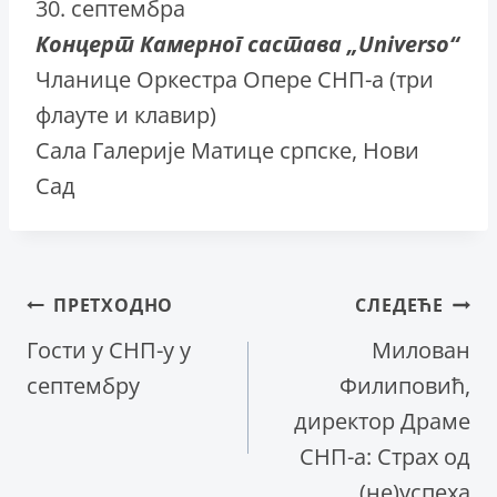
30. септембра
Концерт Камерног састава „Universo“
Чланице Оркестра Опере СНП-а (три
флауте и клавир)
Сала Галерије Матице српске, Нови
Сад
Кретање
ПРЕТХОДНО
СЛЕДЕЋЕ
Гости у СНП-у у
Милован
чланка
септембру
Филиповић,
директор Драме
СНП-а: Страх од
(не)успеха