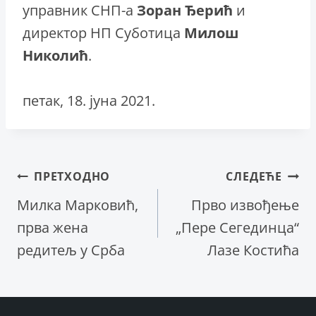
управник СНП-а
Зоран Ђерић
и
директор НП Суботица
Милош
Николић
.
петак, 18. јуна 2021.
Кретање
ПРЕТХОДНО
СЛЕДЕЋЕ
Милка Марковић,
Прво извођење
чланка
прва жена
„Пере Сегединца“
редитељ у Срба
Лазе Костића