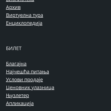
Архив
Виртуелна тура
Енциклопедија
БИЛЕТ
Благајна
Најчешћа питања
Услови продаје
Ценовник улазница
Њузлетер
Апликација