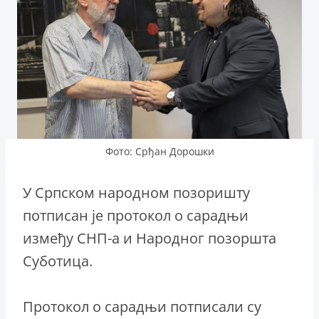
Фото: Срђан Дорошки
У Српском народном позоришту
потписан је протокол о сарадњи
између СНП-а и Народног позоршта
Суботица.
Протокол о сарадњи потписали су