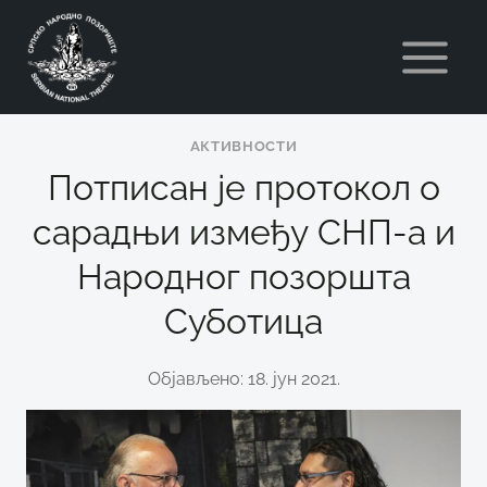
Skip
to
content
АКТИВНОСТИ
Потписан је протокол о
сарадњи између СНП-а и
Народног позоршта
Суботица
Објављено: 18. јун 2021.