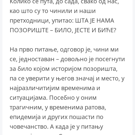
Колико се пута, до сада, свако од нас,
као што су то чинили и наши
претходници, упитао: ШТА ЈЕ НАМА
ПОЗОРИШТЕ – БИЛО, ЈЕСТЕ И БИЋЕ?
На прво питање, одговор је, чини ми
се, једноставан – довољно је посегнути
за било којом историјом позоришта,
па се уверити у његов значај и место, у
најразличитијим временима и
ситуацијама. Посебно у оним
трагичним, у временима ратова,
епидемија и других пошасти по
човечанство. А када је у питању