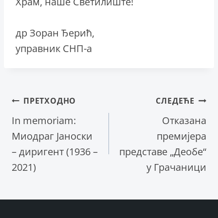
Храм, наше Светилиште!
др Зоран Ђерић,
управник СНП-а
Кретање
ПРЕТХОДНО
СЛЕДЕЋЕ
In memoriam:
Отказана
чланка
Миодраг Јаноски
премијера
– диригент (1936 –
представе „Деобе“
2021)
у Грачаници