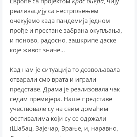
Европе са пројектом
Крос опера
, чију
реализацију са нестрпљењем
очекујемо када пандемија једном
прође и престане забрана окупљања,
и поново, радосно, зашкрипе даске
које живот значе…
Кад нам је ситуација то дозвољавала
отварали смо врата и играли
представе. Драма је реализовала чак
седам премијера. Наше представе
учествовале су на свим домаћим
фестивалима који су се одржали
(Шабац, Зајечар, Врање, и, наравно,