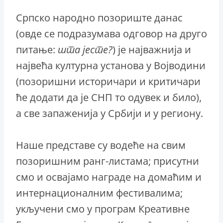
Српско народно позориште данас
(овде се подразумава одговор на друго
питање:
шта јесте?
) је најважнија и
највећа културна установа у Војводини
(позоришни историчари и критичари
ће додати да је СНП то одувек и било),
а све запаженија у Србији и у региону.
Наше представе су водеће на свим
позоришним ранг-листама; присутни
смо и освајамо награде на домаћим и
интернационалним фестивалима;
укључени смо у програм Креативне