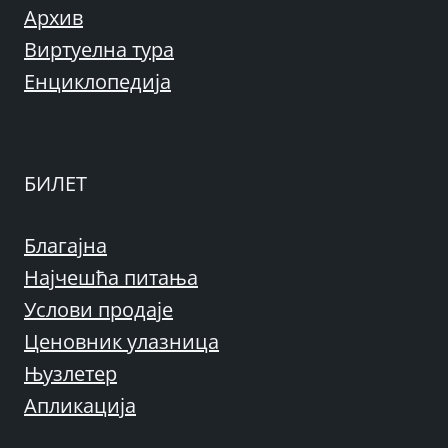
Архив
Виртуелна тура
Енциклопедија
БИЛЕТ
Благајна
Најчешћа питања
Услови продаје
Ценовник улазница
Њузлетер
Апликација