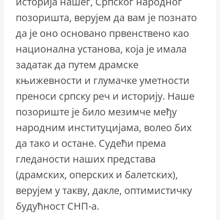
историја нашег, Српског народног
позоришта, верујем да вам је познато
да је оно основано првенствено као
национална установа, која је имала
задатак да путем драмске
књижевности и глумачке уметности
преноси српску реч и историју. Наше
позориште је било мезимче међу
народним институцијама, волео бих
да тако и остане. Судећи према
гледаности наших представа
(драмских, оперских и балетских),
верујем у такву, дакле, оптимистичку
будућност СНП-а.