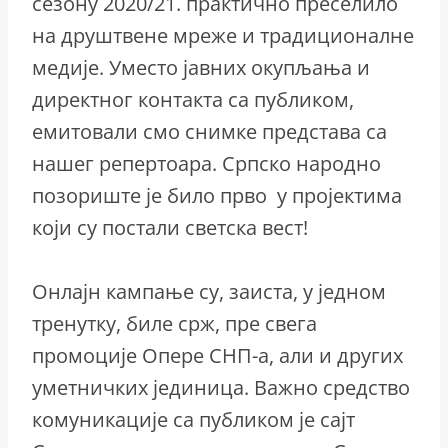
сезону 2020/21. практично преселило
на друштвене мреже и традиционалне
медије. Уместо јавних окупљања и
директног контакта са публиком,
емитовали смо снимке представа са
нашег репертоара. Српско народно
позориште је било прво у пројектима
који су постали светска вест!
Онлајн кампање су, заиста, у једном
тренутку, биле срж, пре свега
промоције Опере СНП-а, али и других
уметничких јединица. Важно средство
комуникације са публиком је сајт