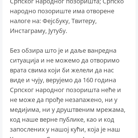
Српског народног позоришта; Српско
народно позориште има отворене
налоге на: Фејсбуку, Твитеру,
Инстаграму, Јутубу.
Без обзира што је и даље ванредна
ситуација и не можемо да отворимо
врата свима који би желели да нас
виде и чују, верујемо да 160 година
Српског народног позоришта неће и
не може да прође незапажено, ни у
медијима, ни у друштвеним мрежама,
код наше верне публике, као и код
запослених у нашој кући, која је наш