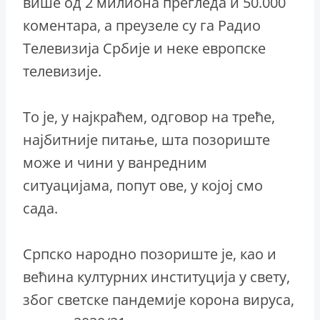
више од 2 милиона прегледа и 50.000
коментара, а преузеле су га Радио
Телевизија Србије и неке европске
телевизије.
То је, у најкраћем, одговор на треће,
најбитније питање, шта позориште
може и чини у ванредним
ситуацијама, попут ове, у којој смо
сада.
Српско народно позориште је, као и
већина културних институција у свету,
због светске пандемије корона вируса,