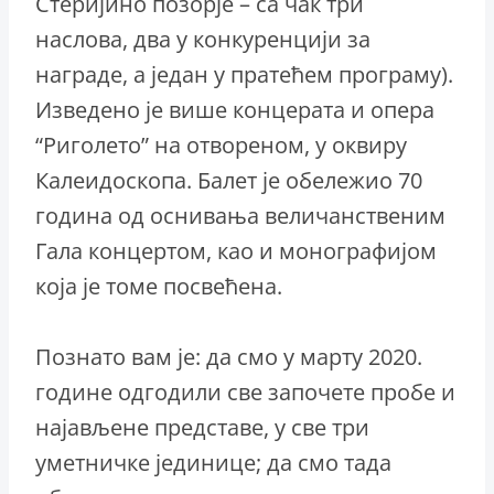
Стеријино позорје – са чак три
наслова, два у конкуренцији за
награде, а један у пратећем програму).
Изведено је више концерата и опера
“Риголето” на отвореном, у оквиру
Калеидоскопа. Балет је обележио 70
година од оснивања величанственим
Гала концертом, као и монографијом
која је томе посвећена.
Познато вам је: да смо у марту 2020.
године одгодили све започете пробе и
најављене представе, у све три
уметничке јединице; да смо тада