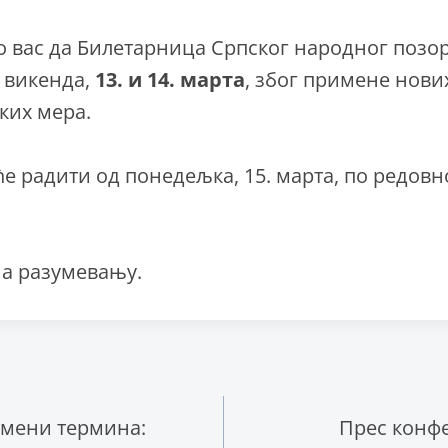
 вас да Билетарница Српског народног поз
 викенда,
13. и 14. марта
, због примене нови
их мера.
е радити од понедељка, 15. марта, по редов
на разумевању.
ње
мени термина:
Прес конф