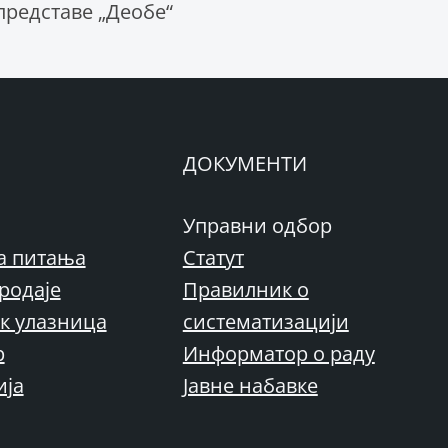
представе „Деобе“
ДОКУМЕНТИ
Управни одбор
а питања
Статут
родаје
Правилник о
к улазница
систематизацији
р
Информатор о раду
ија
Јавне набавке