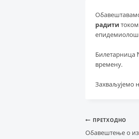
Обавештавамо
радити
током
епидемиолошк
Билетарница ћ
времену.
Захваљујемо 
Крета
ПРЕТХОДНО
Обавештење о из