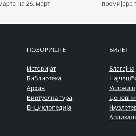
 марта на 26. март
премијере 
ПОЗОРИШТЕ
БИЛЕТ
Историјат
Благајна
Библиотека
Најчешћ
Архив
Услови п
Виртуелна тура
Ценовни
Енциклопедија
Њузлете
Апликац