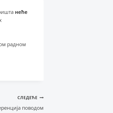
оришта
неће
х
ном радном
СЛЕДЕЋЕ
еренција поводом